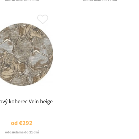
odosielame do 21 dní
odosielame do 21 dní
ový koberec Vein beige
od
€292
odosielame do 21 dní