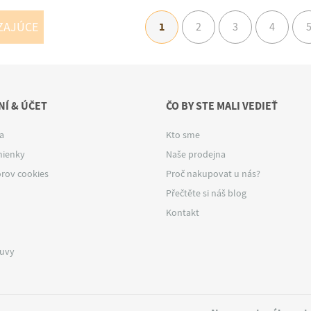
ZAJÚCE
1
2
3
4
Í & ÚČET
ČO BY STE MALI VEDIEŤ
a
Kto sme
ienky
Naše prodejna
rov cookies
Proč nakupovat u nás?
Přečtěte si náš blog
Kontakt
luvy