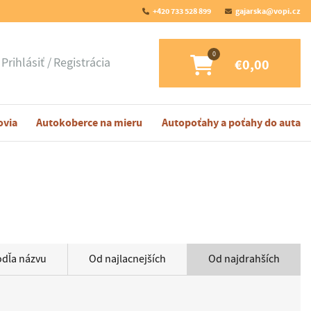
+420 733 528 899
gajarska@vopi.cz
Prihlásiť
Registrácia
€0,00
ovia
Autokoberce na mieru
Autopoťahy a poťahy do auta
odľa názvu
Od najlacnejších
Od najdrahších