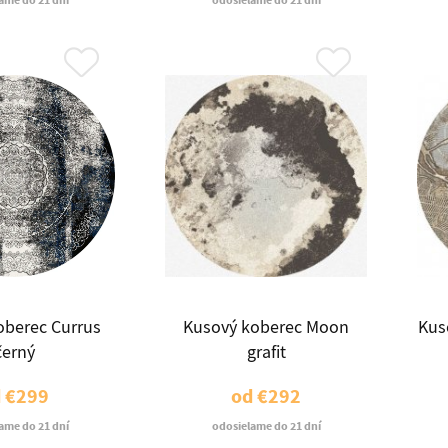
ame do 21 dní
odosielame do 21 dní
oberec Currus
Kusový koberec Moon
Kus
černý
grafit
d
€299
od
€292
ame do 21 dní
odosielame do 21 dní