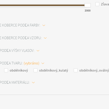
Zľava
2000
E KOBERCE PODĽA FARBY:
E KOBERCE PODĽA VZORU:
PODĽA VÝŠKY VLASOV:
PODĽA TVARU:
obdélníkový
obdélníkový, kulatý
obdélníkový, oválný
PODĽA MATERIÁLU: