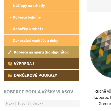
Nášľapy na schody
Koberce behúne
Rohožky a rohože
Dekoračné vankúše a deky
Koberce na mieru (konfigurátor)
VÝPREDAJ
DARČEKOVÉ POUKAZY
KOBERCE PODĽA VÝŠKY VLASOV
Ručně vš
koberec I
Green/
Nízky
Stredný
Vysoký