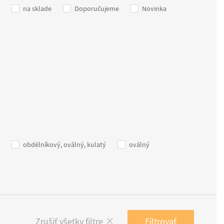
na sklade
Doporučujeme
Novinka
obdélníkový, oválný, kulatý
oválný
Filtrovať
Zrušiť všetky filtre