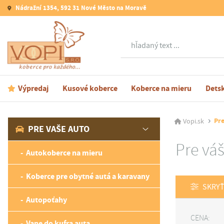
Nádražní 1354, 592 31 Nové Město na Moravě
Hľadať
Výpredaj
Kusové koberce
Koberce na mieru
Dets
Pr
Vopi.sk
PRE VAŠE AUTO
Pre vá
Autokoberce na mieru
Koberce pre obytné autá a karavany
SKRYŤ
Autopoťahy
CENA:
Vane do kufra auta