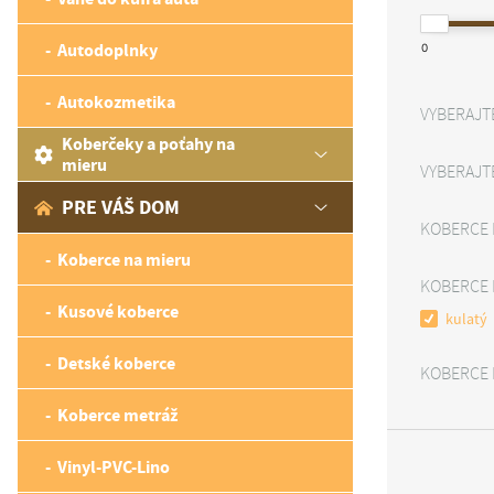
Autodoplnky
0
Autokozmetika
VYBERAJT
Koberčeky a poťahy na
mieru
VYBERAJT
PRE VÁŠ DOM
KOBERCE 
Koberce na mieru
KOBERCE 
Kusové koberce
kulatý
Detské koberce
KOBERCE 
Koberce metráž
Vinyl-PVC-Lino