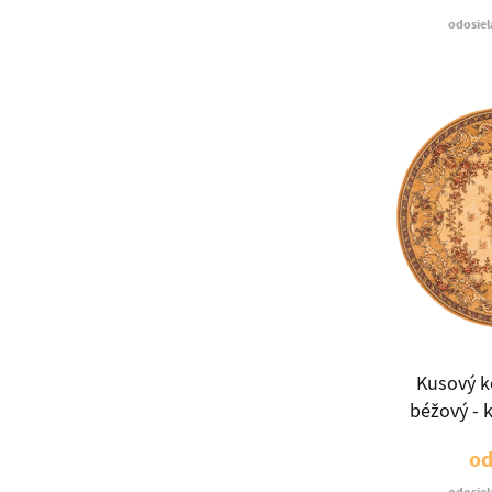
odosiel
Kusový k
béžový - k
o