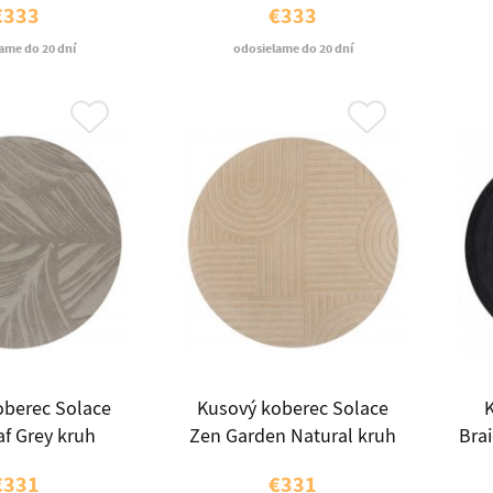
€333
€333
ame do 20 dní
odosielame do 20 dní
oberec Solace
Kusový koberec Solace
K
af Grey kruh
Zen Garden Natural kruh
Bra
€331
€331