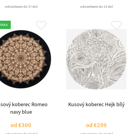
odosielame do 17 dní
odosielame do 21 dní
INKA
sový koberec Romeo
Kusový koberec Hejk bílý
navy blue
od
€300
od
€299