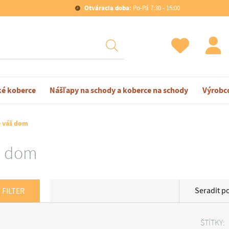
Otváracia doba:
Po-Pá 7:30 - 15:00
ké koberce
Nášľapy na schody a koberce na schody
Výrobc
e váš dom
š dom
Seradit p
 FILTER
ŠTÍTKY: