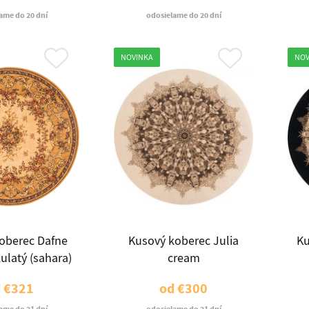
ame do 20 dní
odosielame do 20 dní
NOVINKA
NOV
oberec Dafne
Kusový koberec Julia
Ku
ulatý (sahara)
cream
d
€321
od
€300