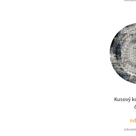
odosiel
Kusový k
o
odosiel