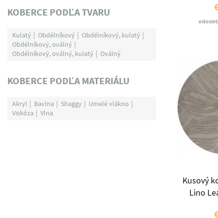
KOBERCE PODĽA TVARU
odosiel
Kulatý
Obdélníkový
Obdélníkový, kulatý
Obdélníkový, oválný
Obdélníkový, oválný, kulatý
Oválný
KOBERCE PODĽA MATERIÁLU
Akryl
Bavlna
Shaggy
Umelé vlákno
Viskóza
Vlna
Kusový k
Lino Le