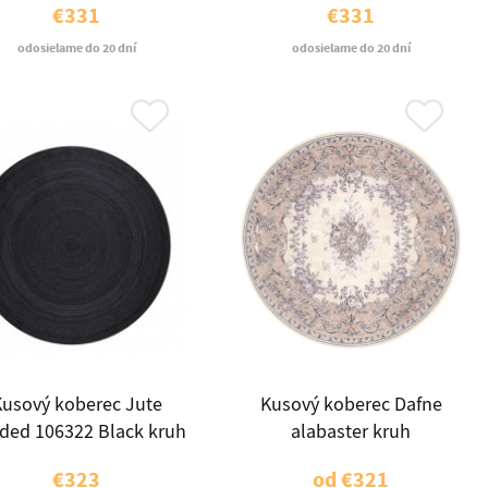
€331
€331
odosielame do 20 dní
odosielame do 20 dní
usový koberec Jute
Kusový koberec Dafne
ided 106322 Black kruh
alabaster kruh
€323
od
€321