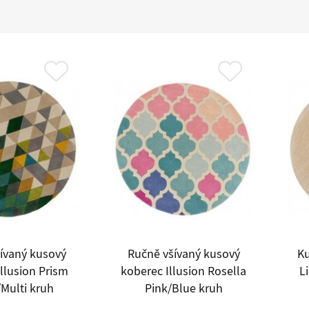
ívaný kusový
Ručně všívaný kusový
Ku
llusion Prism
koberec Illusion Rosella
L
Multi kruh
Pink/Blue kruh