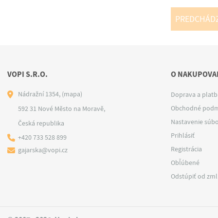
PREDCHÁD
VOPI S.R.O.
O NAKUPOVAN
Nádražní 1354,
(mapa)
Doprava a platb
Obchodné podm
592 31 Nové Město na Moravě,
Nastavenie súbo
Česká republika
Prihlásiť
+420 733 528 899
Registrácia
gajarska@vopi.cz
Obľúbené
Odstúpiť od zm