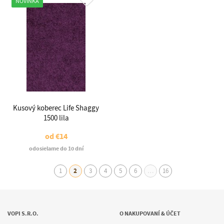
NOVINKA
Kusový koberec Life Shaggy
1500 lila
od
€14
odosielame do 10 dní
1
2
3
4
5
6
…
16
VOPI S.R.O.
O NAKUPOVANÍ & ÚČET