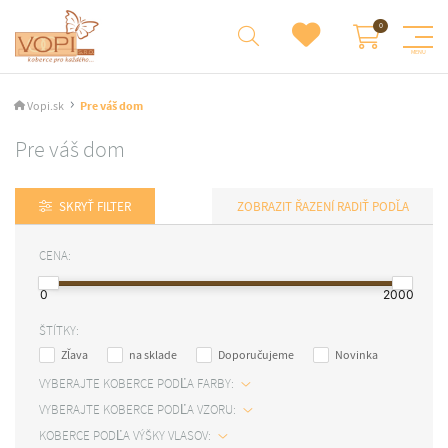
Vopi.sk
Pre váš dom
Pre váš dom
SKRYŤ FILTER
RADIŤ PODĽA
CENA:
0
2000
ŠTÍTKY:
Zľava
na sklade
Doporučujeme
Novinka
VYBERAJTE KOBERCE PODĽA FARBY:
VYBERAJTE KOBERCE PODĽA VZORU:
KOBERCE PODĽA VÝŠKY VLASOV: