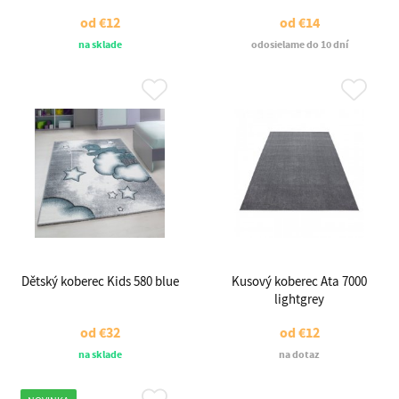
od
€12
od
€14
na sklade
odosielame do 10 dní
Dětský koberec Kids 580 blue
Kusový koberec Ata 7000
lightgrey
od
€32
od
€12
na sklade
na dotaz