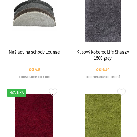
Nášlapy na schody Lounge
Kusový koberec Life Shaggy
1500 grey
od
€9
od
€14
odosielame do 7 dní
odosielame do 10 dní
NOVINKA