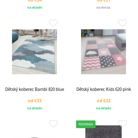
na sklade
na dotaz
Dětský koberec Bambi 820 blue
Dětský koberec Kids 620 pink
od
€33
od
€32
na sklade
na sklade
NOVINKA