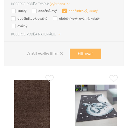
KOBERCE PODĽA TVARU:
kulatý
obdélníkový
obdélníkový, kulatý
obdélníkový, oválný
obdélníkový, oválný, kulatý
oválný
KOBERCE PODĽA MATERIÁLU:
Filtrovať
Zrušiť všetky filtre