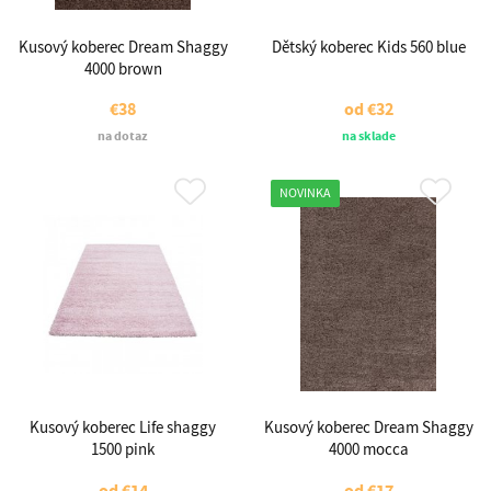
Kusový koberec Dream Shaggy
Dětský koberec Kids 560 blue
4000 brown
€38
od
€32
na dotaz
na sklade
NOVINKA
Kusový koberec Life shaggy
Kusový koberec Dream Shaggy
1500 pink
4000 mocca
od
€14
od
€17