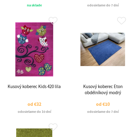
na sklade
odosielame do 7 dní
Kusový koberec Kids 420 lila
Kusový koberec Eton
obdélníkový modrý
od
€32
od
€10
odosielame do 10 dní
odosielame do 7 dní