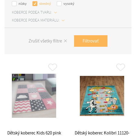
nízky
stredný
vysoký
KOBERCE PODĽA TVARU:
KOBERCE PODĽA MATERIÁLU:
Filtrovať
Zrušiť všetky filtre
Dětský koberec Kids 620 pink
Dětský koberec Kolibri 11120-