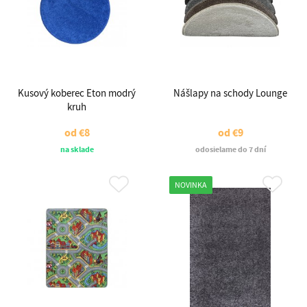
Kusový koberec Eton modrý
Nášlapy na schody Lounge
kruh
od
€8
od
€9
na sklade
odosielame do 7 dní
NOVINKA