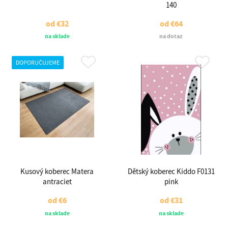
140
od
€32
od
€64
na sklade
na dotaz
DOPORUČUJEME
Kusový koberec Matera
Dětský koberec Kiddo F0131
antraciet
pink
od
€6
od
€31
na sklade
na sklade