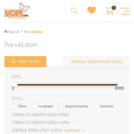
Vopi.sk
Pre váš dom
Pre váš dom
SKRYŤ FILTER
RADIŤ PODĽA
CENA:
0
2000
ŠTÍTKY:
Zľava
na sklade
Doporučujeme
Novinka
VYBERAJTE KOBERCE PODĽA FARBY:
VYBERAJTE KOBERCE PODĽA VZORU:
KOBERCE PODĽA VÝŠKY VLASOV: