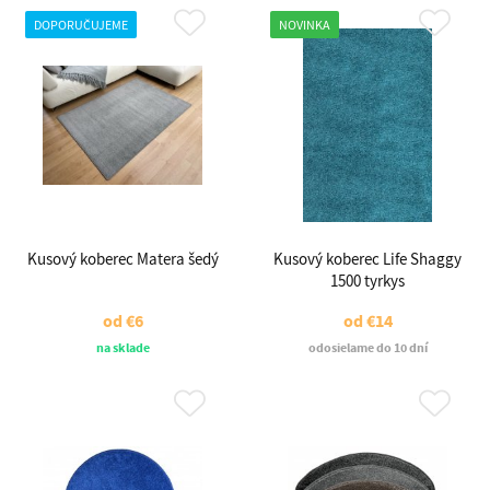
DOPORUČUJEME
NOVINKA
Kusový koberec Matera šedý
Kusový koberec Life Shaggy
1500 tyrkys
od
€6
od
€14
na sklade
odosielame do 10 dní