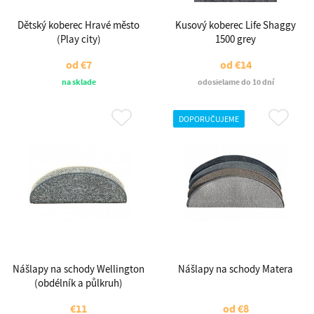
Dětský koberec Hravé město
Kusový koberec Life Shaggy
(Play city)
1500 grey
od
€7
od
€14
na sklade
odosielame do 10 dní
DOPORUČUJEME
Nášlapy na schody Wellington
Nášlapy na schody Matera
(obdélník a půlkruh)
€11
od
€8