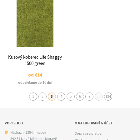
Kusový koberec Life Shaggy
1500 green
od
€14
odosielame do 10 dní
1
2
3
4
5
6
7
…
134
VOPI S.R.O.
O NAKUPOVANÍ & ÚČET
Nádražní 1354,
(mapa)
Doprava a platba
592 31 Nové Město na Moravě,