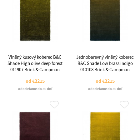
Vlněný kusový koberec B&C
Jednobarevný vlněný koberec
Shade High olive deep forest
B&C Shade Low brass indigo
011907 Brink & Campman
010108 Brink & Campman
od
€2215
od
€2215
odosielame do 30 dní
odosielame do 30 dní