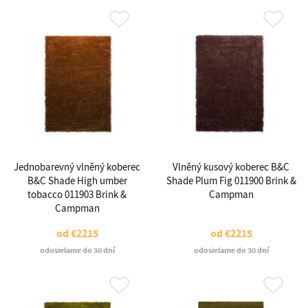
Jednobarevný vlněný koberec
Vlněný kusový koberec B&C
B&C Shade High umber
Shade Plum Fig 011900 Brink &
tobacco 011903 Brink &
Campman
Campman
od
€2215
od
€2215
odosielame do 30 dní
odosielame do 30 dní