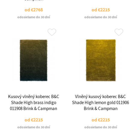
od
€2768
od
€2215
odosielame do 30 dní
odosielame do 30 dní
Kusový vlněný koberec B&C
Vlněný kusový koberec B&C
Shade High brass indigo
Shade High lemon gold 011906
011908 Brink & Campman
Brink & Campman
od
€2215
od
€2215
odosielame do 30 dní
odosielame do 30 dní