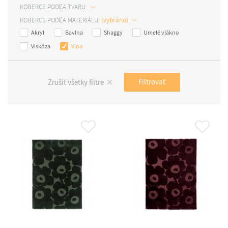
KOBERCE PODĽA TVARU:
KOBERCE PODĽA MATERIÁLU:
Akryl
Bavlna
Shaggy
Umelé vlákno
Viskóza
Vlna
Filtrovať
Zrušiť všetky filtre