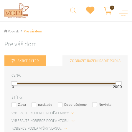
Vopi.sk
Pre váš dom
Pre váš dom
SKRYŤ FILTER
RADIŤ PODĽA
CENA:
0
2000
ŠTÍTKY:
Zľava
na sklade
Doporučujeme
Novinka
VYBERAJTE KOBERCE PODĽA FARBY:
VYBERAJTE KOBERCE PODĽA VZORU:
KOBERCE PODĽA VÝŠKY VLASOV: