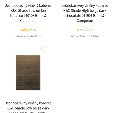
Jednobarevný vlněný koberec
Jednobarevný vlněný koberec
B&C Shade Low umber
B&C Shade High beige dark
tobacco 010103 Brink &
chocolate 011901 Brink &
Campman
Campman
od
€2215
od
€2215
odosielame do 30 dní
odosielame do 30 dní
Jednobarevný vlněný koberec
B&C Shade Low beige dark