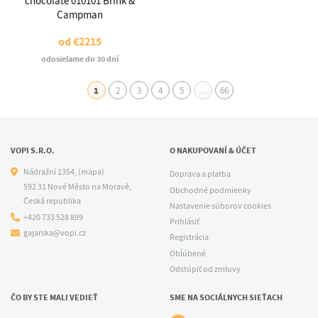
chocolate 010101 Brink &
Campman
od
€2215
odosielame do 30 dní
1
2
3
4
5
…
66
VOPI S.R.O.
O NAKUPOVANÍ & ÚČET
Nádražní 1354,
(mapa)
Doprava a platba
592 31 Nové Město na Moravě,
Obchodné podmienky
Česká republika
Nastavenie súborov cookies
+420 733 528 899
Prihlásiť
gajarska@vopi.cz
Registrácia
Obľúbené
Odstúpiť od zmluvy
ČO BY STE MALI VEDIEŤ
SME NA SOCIÁLNYCH SIEŤACH