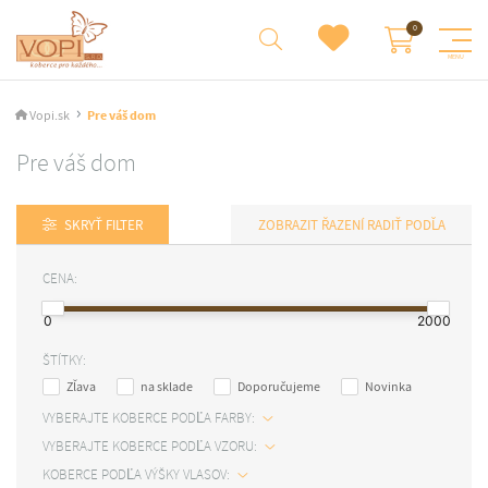
Vopi.sk
Pre váš dom
Pre váš dom
SKRYŤ FILTER
RADIŤ PODĽA
CENA:
0
2000
ŠTÍTKY:
Zľava
na sklade
Doporučujeme
Novinka
VYBERAJTE KOBERCE PODĽA FARBY:
VYBERAJTE KOBERCE PODĽA VZORU:
KOBERCE PODĽA VÝŠKY VLASOV: