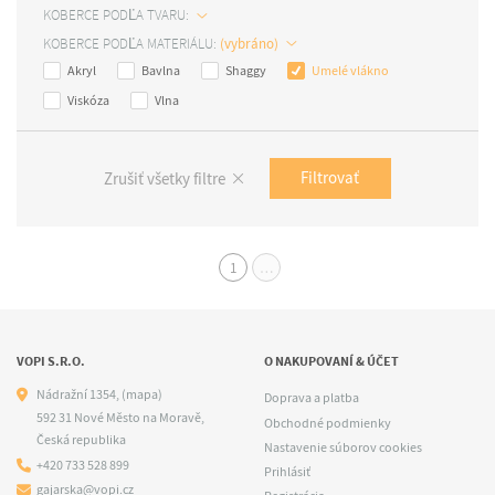
KOBERCE PODĽA TVARU:
KOBERCE PODĽA MATERIÁLU:
Akryl
Bavlna
Shaggy
Umelé vlákno
Viskóza
Vlna
Filtrovať
Zrušiť všetky filtre
1
…
VOPI S.R.O.
O NAKUPOVANÍ & ÚČET
Nádražní 1354,
(mapa)
Doprava a platba
592 31 Nové Město na Moravě,
Obchodné podmienky
Česká republika
Nastavenie súborov cookies
+420 733 528 899
Prihlásiť
gajarska@vopi.cz