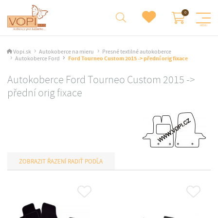
Vopi.sk
Autokoberce na mieru
Presné textilné autokoberce
Autokoberce Ford
Ford Tourneo Custom 2015 -> přední orig fixace
Autokoberce Ford Tourneo Custom 2015 ->
přední orig fixace
RADIŤ PODĽA