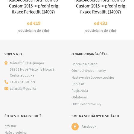
Autokoberce Ford Tourneo
Autokoberce Ford Tourneo
Custom 2015 -> přední orig
Custom 2015 -> přední orig
fixace Perfectfit (14007)
fixace Royalfit (14007)
od
€19
od
€31
odosielame do 7 dní
odosielame do 7 dní
VOPI S.R.O.
O NAKUPOVANÍ & ÚČET
Nádražní 1354,
(mapa)
Doprava a platba
592 31 Nové Město na Moravě,
Obchodné podmienky
Česká republika
Nastavenie súborov cookies
+420 733 528 899
Prihlásiť
gajarska@vopi.cz
Registrácia
Obľúbené
Odstúpiť od zmluvy
ČO BY STE MALI VEDIEŤ
SME NA SOCIÁLNYCH SIEŤACH
Kto sme
Facebook
Naše prodejna