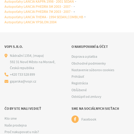
Autopoťahy LANCIA KAPPA 1998 - 2001 SEDAN
Autopoťahy LANCIA PHEDRA 5M 2003 - 2007 -
Autopoťahy LANCIA PHEDRA 7M 2003 - 2007 -
Autopoťahy LANCIA THEMA - 1994 SEDAN,COMBI,HB
Autopoťahy LANCIA YPSILON 2004
VOPI S.R.O.
O NAKUPOVANÍ & ÚČET
Nádražní 1354,
(mapa)
Doprava a platba
592 31 Nové Město na Moravě,
Obchodné podmienky
Česká republika
Nastavenie súborov cookies
+420 733 528 899
Prihlásiť
gajarska@vopi.cz
Registrácia
Obľúbené
Odstúpiť od zmluvy
ČO BY STE MALI VEDIEŤ
SME NA SOCIÁLNYCH SIEŤACH
Kto sme
Facebook
Naše prodejna
Proč nakupovat u nás?