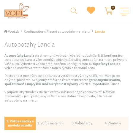
Vopi.sk
Konfigurátory: Presné autopoťahy na mieru
Lancia
Autopoťahy Lancia
Autopoťahy Lancia
ste si nemohli vybrať nikde jednoduchšie. Náš konfigurátor
autopoťahov Lancia Vám pomôže objednať ideálny autopoťah na mieru práve pre
Vaše auto. Vyberte si vďaka prehľadnému konfigurátoru
autopoťahy Lancia
z
veľkého množstva materiálov a farieb rýchlo a za dobrú cenu.
Dostupnosť presných autopoťahov a vyťaženosť výroby sa líši, radi Vám ju po
opýtaní povieme. Ako jedny z mála na českom internete
garantujeme kvalitu,
spoľahlivosť a najvyššiu možnú rýchlosť výroby
Vašich autopoťahov Lancia.
V prípade akýchkoľvek ďalších otázok nás neváhajte kontaktovať. Náš tým
pracovníkov je tu preto, aby sa Vám u nás dobre nakupovalo, a to nielen
autopoťahy na mieru.
1. Voľba značky a
2. Voľba materiálu
3. Voľba farby
4. Zhrnutie
modelu vozidla