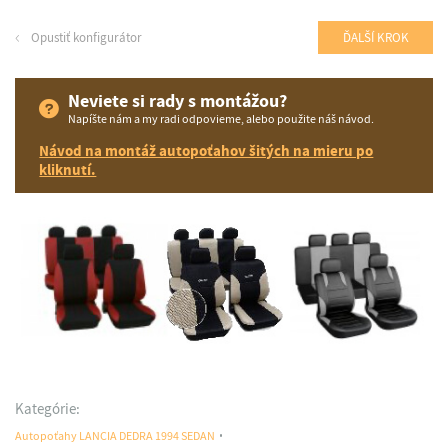
Opustiť konfigurátor
ĎALŠÍ KROK
Neviete si rady s montážou?
Napíšte nám a my radi odpovieme, alebo použite náš návod.
Návod na montáž autopoťahov šitých na mieru po
kliknutí.
Kategórie:
Autopoťahy LANCIA DEDRA 1994 SEDAN