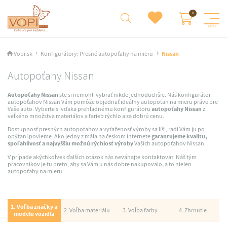
Vopi.sk
Konfigurátory: Presné autopoťahy na mieru
Nissan
Autopoťahy Nissan
Autopoťahy Nissan
ste si nemohli vybrať nikde jednoduchšie. Náš konfigurátor
autopoťahov Nissan Vám pomôže objednať ideálny autopoťah na mieru práve pre
Vaše auto. Vyberte si vďaka prehľadnému konfigurátoru
autopoťahy Nissan
z
veľkého množstva materiálov a farieb rýchlo a za dobrú cenu.
Dostupnosť presných autopoťahov a vyťaženosť výroby sa líši, radi Vám ju po
opýtaní povieme. Ako jedny z mála na českom internete
garantujeme kvalitu,
spoľahlivosť a najvyššiu možnú rýchlosť výroby
Vašich autopoťahov Nissan.
V prípade akýchkoľvek ďalších otázok nás neváhajte kontaktovať. Náš tým
pracovníkov je tu preto, aby sa Vám u nás dobre nakupovalo, a to nielen
autopoťahy na mieru.
1. Voľba značky a
2. Voľba materiálu
3. Voľba farby
4. Zhrnutie
modelu vozidla