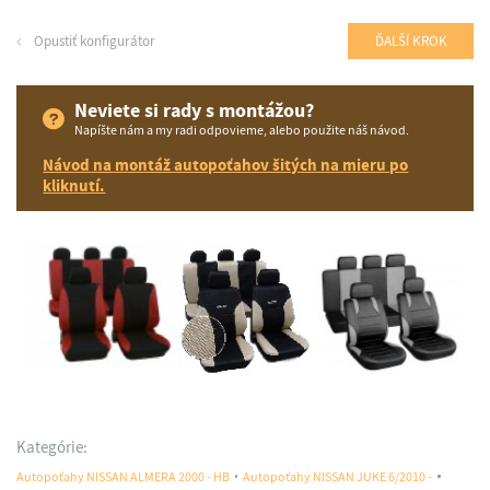
Opustiť konfigurátor
ĎALŠÍ KROK
Neviete si rady s montážou?
Napíšte nám a my radi odpovieme, alebo použite náš návod.
Návod na montáž autopoťahov šitých na mieru po
kliknutí.
Kategórie:
Autopoťahy NISSAN ALMERA 2000 - HB
Autopoťahy NISSAN JUKE 6/2010 -