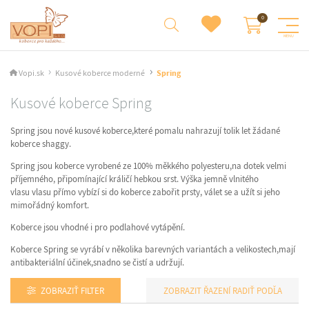
Vopi.sk
Kusové koberce moderné
Spring
Kusové koberce Spring
Spring jsou nové kusové koberce,které pomalu nahrazují tolik let žádané
koberce shaggy.
Spring jsou koberce vyrobené ze 100% měkkého polyesteru,na dotek velmi
příjemného, připomínající králičí hebkou srst. Výška jemně vlnitého
vlasu vlasu přímo vybízí si do koberce zabořit prsty, válet se a užít si jeho
mimořádný komfort.
Koberce jsou vhodné i pro podlahové vytápění.
Koberce Spring se vyrábí v několika barevných variantách a velikostech,mají
antibakteriální účinek,snadno se čistí a udržují.
ZOBRAZIŤ FILTER
RADIŤ PODĽA