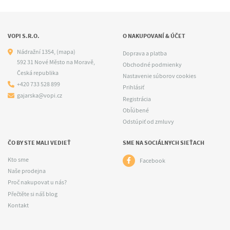
VOPI S.R.O.
O NAKUPOVANÍ & ÚČET
Nádražní 1354,
(mapa)
Doprava a platba
592 31 Nové Město na Moravě,
Obchodné podmienky
Česká republika
Nastavenie súborov cookies
+420 733 528 899
Prihlásiť
gajarska@vopi.cz
Registrácia
Obľúbené
Odstúpiť od zmluvy
ČO BY STE MALI VEDIEŤ
SME NA SOCIÁLNYCH SIEŤACH
Kto sme
Facebook
Naše prodejna
Proč nakupovat u nás?
Přečtěte si náš blog
Kontakt