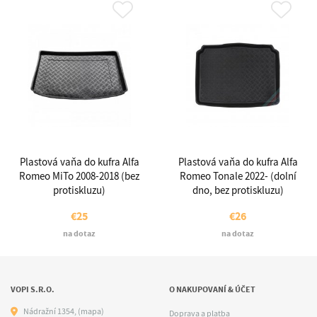
Plastová vaňa do kufra Alfa
Plastová vaňa do kufra Alfa
Romeo MiTo 2008-2018 (bez
Romeo Tonale 2022- (dolní
protiskluzu)
dno, bez protiskluzu)
€25
€26
na dotaz
na dotaz
VOPI S.R.O.
O NAKUPOVANÍ & ÚČET
Nádražní 1354,
(mapa)
Doprava a platba