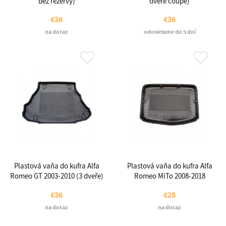
bez rezervy)
dveře coupé)
€36
€36
na dotaz
odosielame do 5 dní
Plastová vaňa do kufra Alfa
Plastová vaňa do kufra Alfa
Romeo GT 2003-2010 (3 dveře)
Romeo MiTo 2008-2018
€36
€28
na dotaz
na dotaz