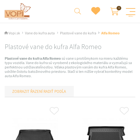
Vopi.sk
Vane do kufra auta
Plastové vane do kufra
Alfa Romeo
Plastové vane do kufra Alfa Romeo
Plastové vane do kufra Alfa Romeo
sú vane s protišmykom na mieru každému
typu vozidla. Vane do kufra sú vyrobené z ekologického materiálu a vyznačujú sa
perfektnou udržiavateľnosťou. Vďaka plastovým vanám do kufra Alfa Romeo,
udržite čistotu batožinového priestoru. Stačí si len nižšie vybrať konkrétny model
auta Alfa Romeo.
RADIŤ PODĽA