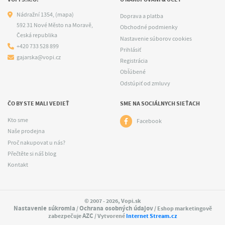
Nádražní 1354,
(mapa)
Doprava a platba
592 31 Nové Město na Moravě,
Obchodné podmienky
Česká republika
Nastavenie súborov cookies
+420 733 528 899
Prihlásiť
gajarska@vopi.cz
Registrácia
Obľúbené
Odstúpiť od zmluvy
ČO BY STE MALI VEDIEŤ
SME NA SOCIÁLNYCH SIEŤACH
Kto sme
Facebook
Naše prodejna
Proč nakupovat u nás?
Přečtěte si náš blog
Kontakt
© 2007 - 2026, Vopi.sk
Nastavenie súkromia
Ochrana osobných údajov
/
/ Eshop marketingově
AZC
zabezpečuje
/ Vytvorené
Internet Stream.cz