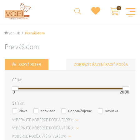
Vopi.sk
Pre váš dom
Pre váš dom
SKRYŤ FILTER
RADIŤ PODĽA
CENA:
0
2000
ŠTÍTKY:
Zľava
na sklade
Doporučujeme
Novinka
VYBERAJTE KOBERCE PODĽA FARBY:
VYBERAJTE KOBERCE PODĽA VZORU:
KOBERCE PODĽA VÝŠKY VLASOV: