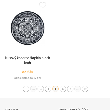
Kusový koberec Napkin black
kruh
od
€35
odosielame do 12 dní
1
…
3
4
5
6
7
…
19
VOPI S.R.O.
O NAKUPOVANÍ & ÚČET