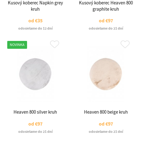
Kusový koberec Napkin grey
Kusový koberec Heaven 800
kruh
graphite kruh
od
€35
od
€97
odosielame do 12 dní
odosielame do 21 dní
NOVINKA
Heaven 800 silver kruh
Heaven 800 beige kruh
od
€97
od
€97
odosielame do 21 dní
odosielame do 21 dní