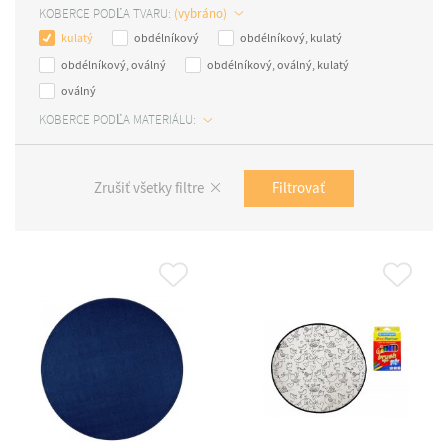
KOBERCE PODĽA TVARU:
kulatý
obdélníkový
obdélníkový, kulatý
obdélníkový, oválný
obdélníkový, oválný, kulatý
oválný
KOBERCE PODĽA MATERIÁLU:
Filtrovať
Zrušiť všetky filtre