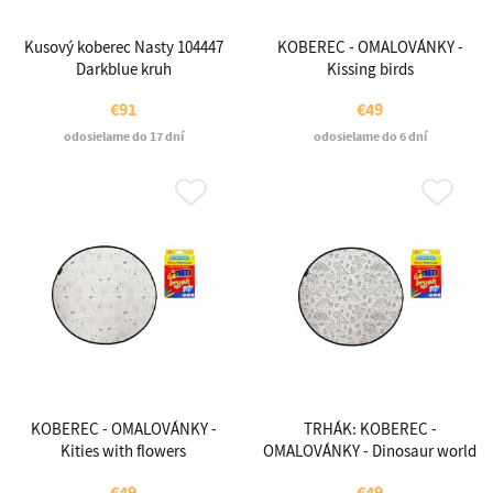
Kusový koberec Nasty 104447
KOBEREC - OMALOVÁNKY -
Darkblue kruh
Kissing birds
€91
€49
odosielame do 17 dní
odosielame do 6 dní
KOBEREC - OMALOVÁNKY -
TRHÁK: KOBEREC -
Kities with flowers
OMALOVÁNKY - Dinosaur world
€49
€49