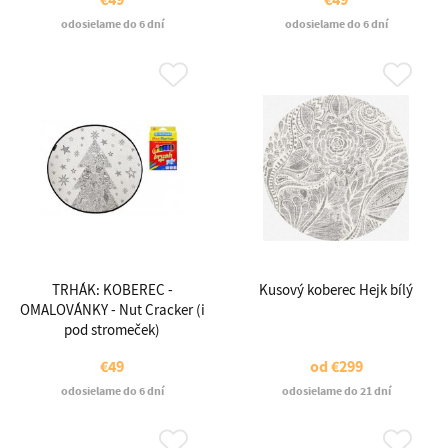
odosielame do 6 dní
odosielame do 6 dní
TRHÁK: KOBEREC -
Kusový koberec Hejk bílý
OMALOVÁNKY - Nut Cracker (i
pod stromeček)
€49
od
€299
odosielame do 6 dní
odosielame do 21 dní