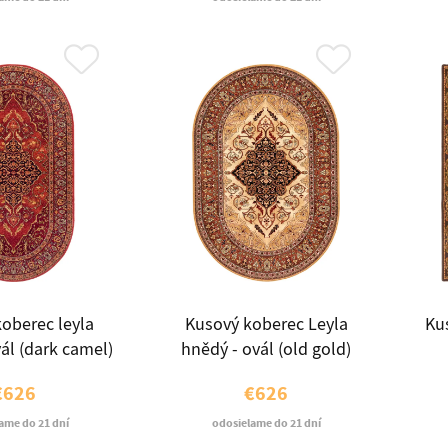
oberec leyla
Kusový koberec Leyla
Ku
ál (dark camel)
hnědý - ovál (old gold)
€626
€626
ame do 21 dní
odosielame do 21 dní