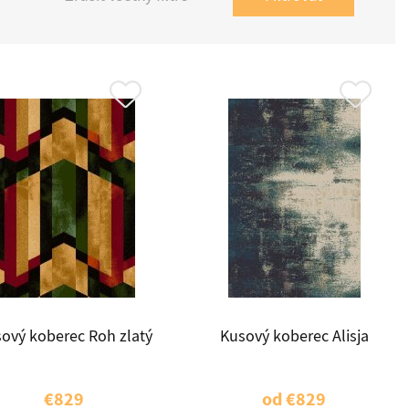
ový koberec Roh zlatý
Kusový koberec Alisja
€829
od
€829