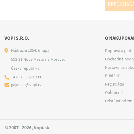
PREDCHÁD
VOPI S.R.O.
O NAKUPOVAN
Nádražní 1354,
(mapa)
Doprava a platb
Obchodné podm
592 31 Nové Město na Moravě,
Nastavenie súbo
Česká republika
Prihlásiť
+420 733 528 899
Registrácia
gajarska@vopi.cz
Obľúbené
Odstúpiť od zm
© 2007 - 2026, Vopi.sk