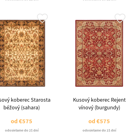
sový koberec Starosta
Kusový koberec Rejent
béžový (sahara)
vínový (burgundy)
od
€575
od
€575
odosielame do 21 dní
odosielame do 21 dní