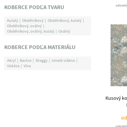
odosiel
KOBERCE PODĽA TVARU
Kulatý
Obdélníkový
Obdélníkový, kulatý
Obdélníkový, oválný
Obdélníkový, oválný, kulatý
Oválný
KOBERCE PODĽA MATERIÁLU
Akryl
Bavlna
Shaggy
Umelé vlákno
Viskóza
Vlna
Kusový k
o
odosiel