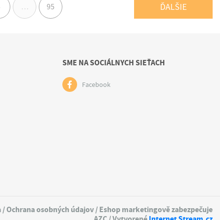
ĎALŠIE
5
…
95
SME NA SOCIÁLNYCH SIEŤACH
Facebook
a
/
Ochrana osobných údajov
/ Eshop marketingově zabezpečuje
AZC
/ Vytvorené
Internet Stream.cz