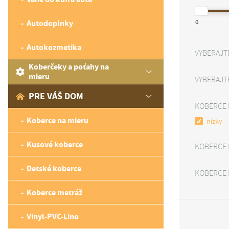
Autodoplnky
0
Autokozmetika
VYBERAJT
Koberčeky a poťahy na
mieru
VYBERAJT
PRE VÁŠ DOM
KOBERCE 
Koberce na mieru
nízky
Kusové koberce
KOBERCE 
Detské koberce
KOBERCE 
Koberce metráž
Vinyl-PVC-Lino