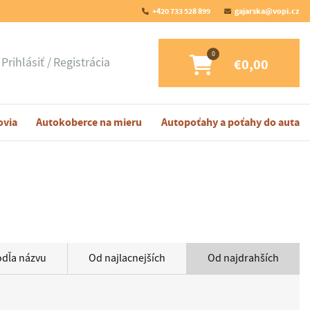
+420 733 528 899
gajarska@vopi.cz
Prihlásiť
Registrácia
€0,00
ovia
Autokoberce na mieru
Autopoťahy a poťahy do auta
odľa názvu
Od najlacnejších
Od najdrahších