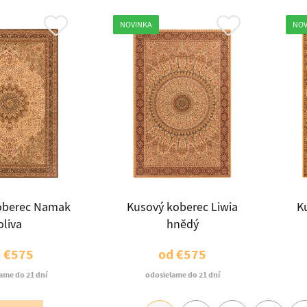
NOVINKA
NOV
oberec Namak
Kusový koberec Liwia
K
oliva
hnědý
d
€575
od
€575
ame do 21 dní
odosielame do 21 dní