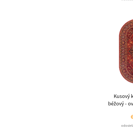
Kusový k
béžový - ov
odosiel