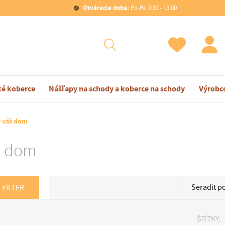
Otváracia doba:
Po-Pá 7:30 - 15:00
ké koberce
Nášľapy na schody a koberce na schody
Výrobc
e váš dom
š dom
Seradit p
 FILTER
ŠTÍTKY: