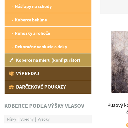
Nášľapy na schody
Koberce behúne
Rohožky a rohože
Dekoračné vankúše a deky
Koberce na mieru (konfigurátor)
VÝPREDAJ
DARČEKOVÉ POUKAZY
KOBERCE PODĽA VÝŠKY VLASOV
Kusový k
Nízky
Stredný
Vysoký