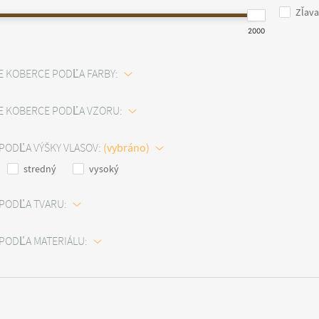
Zľava
2000
E KOBERCE PODĽA FARBY:
E KOBERCE PODĽA VZORU:
PODĽA VÝŠKY VLASOV:
stredný
vysoký
PODĽA TVARU:
PODĽA MATERIÁLU: