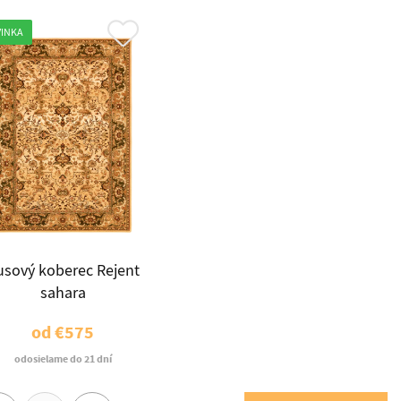
INKA
usový koberec Rejent
sahara
od
€575
odosielame do 21 dní