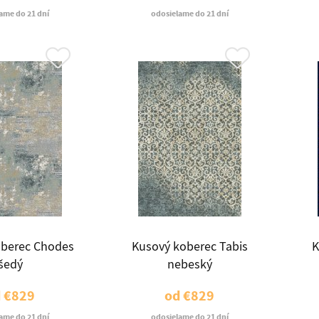
ame do 21 dní
odosielame do 21 dní
oberec Chodes
Kusový koberec Tabis
K
šedý
nebeský
d
€829
od
€829
ame do 21 dní
odosielame do 21 dní