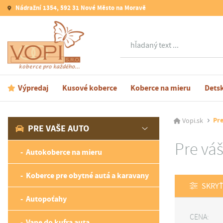
Nádražní 1354, 592 31 Nové Město na Moravě
Hľadať
Výpredaj
Kusové koberce
Koberce na mieru
Dets
Pr
Vopi.sk
PRE VAŠE AUTO
Pre vá
Autokoberce na mieru
Koberce pre obytné autá a karavany
SKRYŤ
Autopoťahy
CENA:
Vane do kufra auta