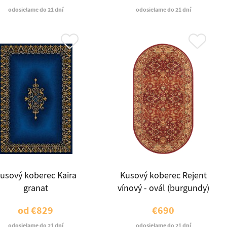
odosielame do 21 dní
odosielame do 21 dní
usový koberec Kaira
Kusový koberec Rejent
granat
vínový - ovál (burgundy)
od
€829
€690
odosielame do 21 dní
odosielame do 21 dní