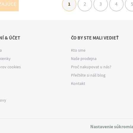
ZAJÚCE
1
2
3
4
Í & ÚČET
ČO BY STE MALI VEDIEŤ
a
Kto sme
ienky
Naše prodejna
rov cookies
Proč nakupovat u nás?
Přečtěte si náš blog
Kontakt
luvy
Nastavenie súkromi