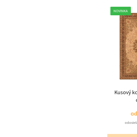
NOVINKA
Kusový k
o
odosiel