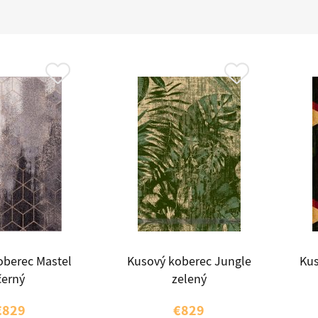
oberec Mastel
Kusový koberec Jungle
Kus
černý
zelený
€829
€829