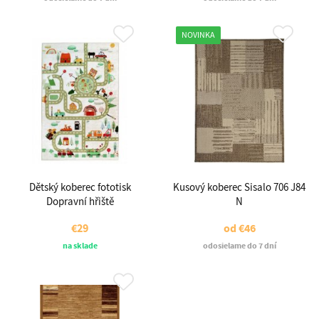
NOVINKA
Dětský koberec fototisk
Kusový koberec Sisalo 706 J84
Dopravní hřiště
N
€29
od
€46
na sklade
odosielame do 7 dní