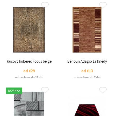
Kusový koberec Focus beige
Běhoun Adagio 17 hnědý
od
€29
od
€13
odosielame do 21 dní
odosielame do 7 dní
NOVINKA