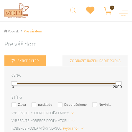
Vopi.sk
Pre váš dom
Pre váš dom
SKRYŤ FILTER
RADIŤ PODĽA
CENA:
0
2000
ŠTÍTKY:
Zľava
na sklade
Doporučujeme
Novinka
VYBERAJTE KOBERCE PODĽA FARBY:
VYBERAJTE KOBERCE PODĽA VZORU:
KOBERCE PODĽA VÝŠKY VLASOV: