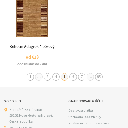
Běhoun Adagio 04 béžový
od
€13
odosielame do 7 dní
1
…
3
4
5
6
7
…
95
VOPI S.R.O.
O NAKUPOVANÍ & ÚČET
Nádražní 1354,
(mapa)
Doprava a platba
592 31 Nové Město na Moravě,
Obchodné podmienky
Česká republika
Nastavenie súborov cookies
+420 733 528 899