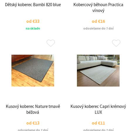
Dětský koberec Bambi 820 blue
Kobercový běhoun Practica
vínový
od
€33
od
€16
na sklade
odosielame do 7 dní
Kusový koberec Nature tmavě
Kusový koberec Capri krémový
béžová
LUX
od
€13
od
€11
odosielame do 7 dní
odosielame do 7 dní