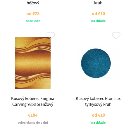
béžový
kruh
od
€28
od
€10
na sklade
na sklade
Kusový koberec Enigma
Kusový koberec Eton Lux
Carving 9358 oranžový
tyrkysový kruh
€184
od
€10
odosielame do 7 dní
na sklade