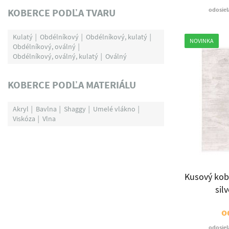
odosiel
KOBERCE PODĽA TVARU
Kulatý
Obdélníkový
Obdélníkový, kulatý
NOVINKA
Obdélníkový, oválný
Obdélníkový, oválný, kulatý
Oválný
KOBERCE PODĽA MATERIÁLU
Akryl
Bavlna
Shaggy
Umelé vlákno
Viskóza
Vlna
Kusový kob
sil
o
odosiel