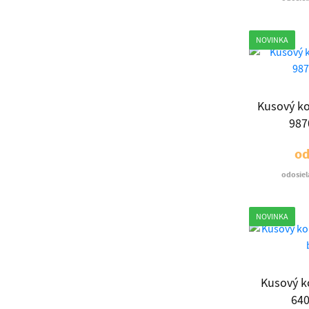
NOVINKA
Kusový k
987
o
odosiel
NOVINKA
Kusový k
640