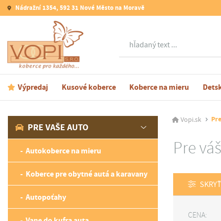
Nádražní 1354, 592 31 Nové Město na Moravě
Hľadať
Výpredaj
Kusové koberce
Koberce na mieru
Dets
Pr
Vopi.sk
PRE VAŠE AUTO
Pre vá
Autokoberce na mieru
Koberce pre obytné autá a karavany
SKRYŤ
Autopoťahy
CENA:
Vane do kufra auta