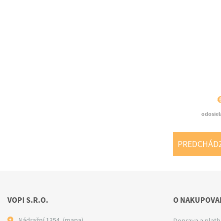
odosiel
PREDCHÁD
VOPI S.R.O.
O NAKUPOVAN
Nádražní 1354,
(mapa)
Doprava a platb