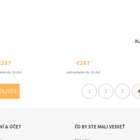
Ku
€287
€287
ame do 10 dní
odosielame do 10 dní
ZAJÚCE
1
2
3
Í & ÚČET
ČO BY STE MALI VEDIEŤ
a
Kto sme