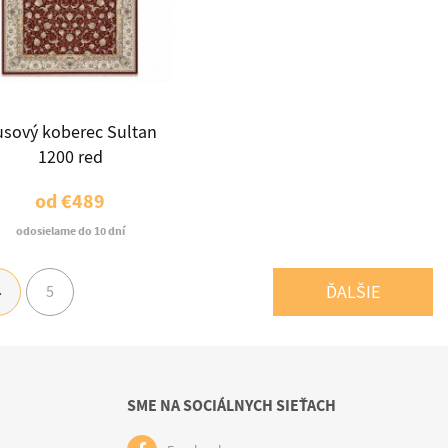
sový koberec Sultan
1200 red
od
€489
odosielame do 10 dní
ĎALŠIE
4
5
SME NA SOCIÁLNYCH SIEŤACH