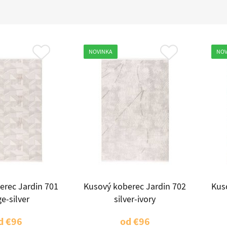
NOVINKA
NOV
erec Jardin 701
Kusový koberec Jardin 702
Kus
e-silver
silver-ivory
d
€96
od
€96