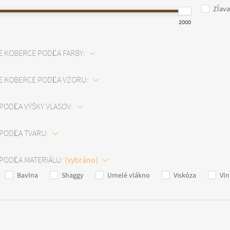
Zľava
2000
E KOBERCE PODĽA FARBY:
E KOBERCE PODĽA VZORU:
PODĽA VÝŠKY VLASOV:
PODĽA TVARU:
PODĽA MATERIÁLU:
Bavlna
Shaggy
Umelé vlákno
Viskóza
Vln