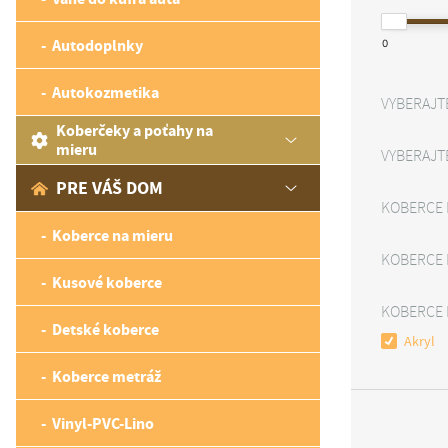
Autodoplnky
0
Autokozmetika
VYBERAJT
Koberčeky a poťahy na
mieru
VYBERAJT
PRE VÁŠ DOM
KOBERCE 
Koberce na mieru
KOBERCE 
Kusové koberce
KOBERCE 
Detské koberce
Akryl
Koberce metráž
Vinyl-PVC-Lino