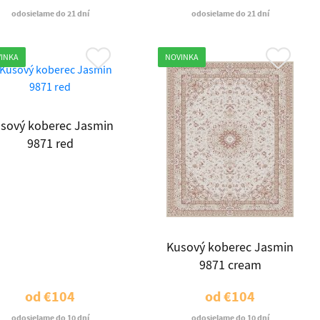
odosielame do 21 dní
odosielame do 21 dní
INKA
NOVINKA
sový koberec Jasmin
9871 red
Kusový koberec Jasmin
9871 cream
od
€104
od
€104
odosielame do 10 dní
odosielame do 10 dní