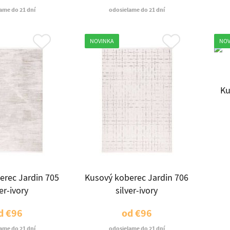
ame do 21 dní
odosielame do 21 dní
NOVINKA
NOV
Ku
erec Jardin 705
Kusový koberec Jardin 706
ver-ivory
silver-ivory
d
€96
od
€96
ame do 21 dní
odosielame do 21 dní