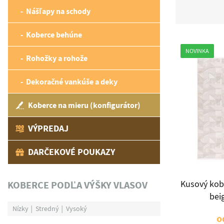
Nášľapy na schody
Koberce behúne
NOVINKA
Rohožky a rohože
Dekoračné vankúše a deky
Koberce na mieru (konfigurátor)
VÝPREDAJ
DARČEKOVÉ POUKAZY
KOBERCE PODĽA VÝŠKY VLASOV
Kusový kob
beig
Nízky
Stredný
Vysoký
o