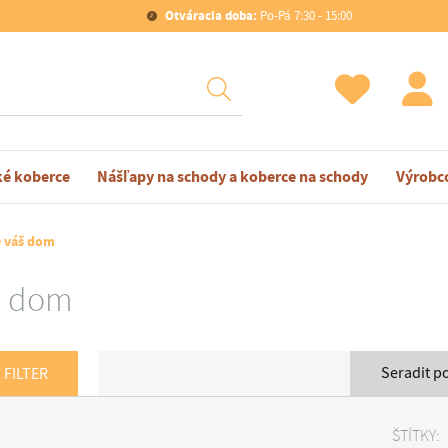
Otváracia doba:
Po-Pá 7:30 - 15:00
ké koberce
Nášľapy na schody a koberce na schody
Výrobc
e váš dom
š dom
Seradit p
 FILTER
ŠTÍTKY: