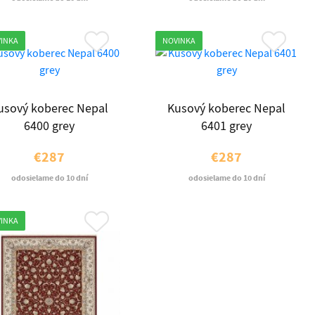
INKA
NOVINKA
usový koberec Nepal
Kusový koberec Nepal
6400 grey
6401 grey
€287
€287
odosielame do 10 dní
odosielame do 10 dní
INKA