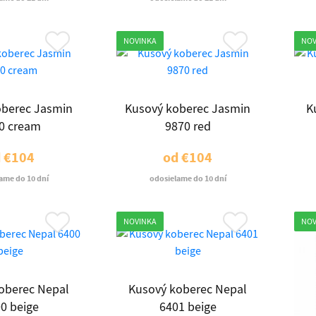
NOVINKA
NOV
oberec Jasmin
Kusový koberec Jasmin
K
0 cream
9870 red
d
€104
od
€104
ame do 10 dní
odosielame do 10 dní
NOVINKA
NOV
oberec Nepal
Kusový koberec Nepal
0 beige
6401 beige