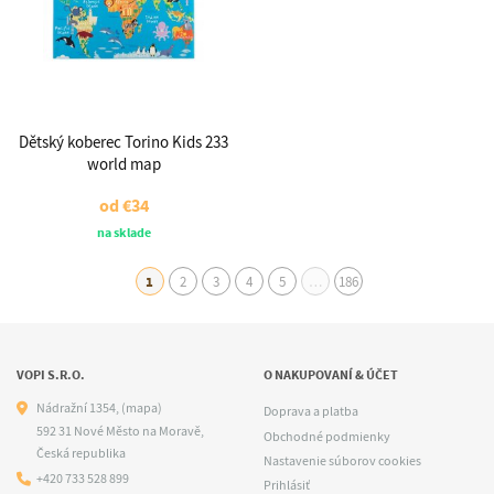
Dětský koberec Torino Kids 233
world map
od
€34
na sklade
1
2
3
4
5
…
186
VOPI S.R.O.
O NAKUPOVANÍ & ÚČET
Nádražní 1354,
(mapa)
Doprava a platba
592 31 Nové Město na Moravě,
Obchodné podmienky
Česká republika
Nastavenie súborov cookies
+420 733 528 899
Prihlásiť