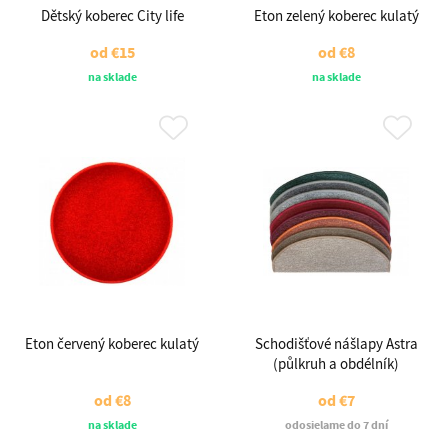
Dětský koberec City life
Eton zelený koberec kulatý
od
€15
od
€8
na sklade
na sklade
Eton červený koberec kulatý
Schodišťové nášlapy Astra
(půlkruh a obdélník)
od
€8
od
€7
na sklade
odosielame do 7 dní