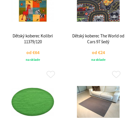
Dětský koberec Kolibri
Dětský koberec The World od
11379/120
Cars 97 šedý
od
€64
od
€24
na sklade
na sklade