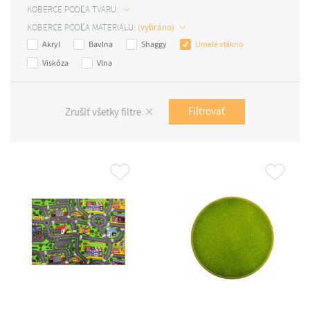
KOBERCE PODĽA TVARU:
KOBERCE PODĽA MATERIÁLU:
Akryl
Bavlna
Shaggy
Umelé vlákno
Viskóza
Vlna
Filtrovať
Zrušiť všetky filtre