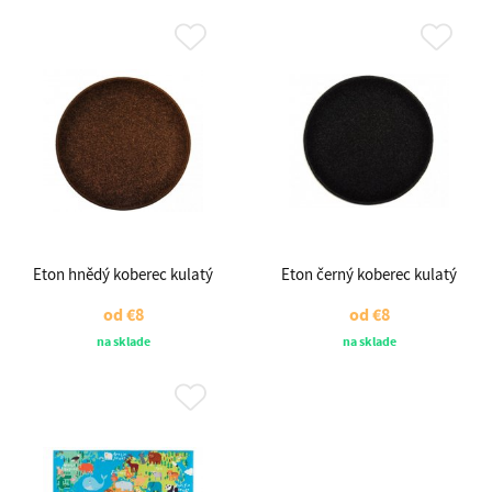
Eton hnědý koberec kulatý
Eton černý koberec kulatý
od
€8
od
€8
na sklade
na sklade