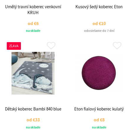
Umělý travní koberec venkovní
Kusový šedý koberec Eton
KRUH
od
€6
od
€10
na sklade
odosielame do 7 dní
ZĽAVA
Dětský koberec Bambi 840 blue
Eton fialový koberec kulatý
od
€33
od
€8
na sklade
na sklade