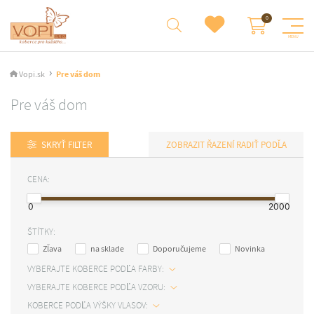
Vopi.sk
Pre váš dom
Pre váš dom
SKRYŤ FILTER
RADIŤ PODĽA
CENA:
0
2000
ŠTÍTKY:
Zľava
na sklade
Doporučujeme
Novinka
VYBERAJTE KOBERCE PODĽA FARBY:
VYBERAJTE KOBERCE PODĽA VZORU:
KOBERCE PODĽA VÝŠKY VLASOV: