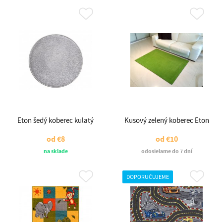
Eton šedý koberec kulatý
Kusový zelený koberec Eton
od
€8
od
€10
na sklade
odosielame do 7 dní
DOPORUČUJEME