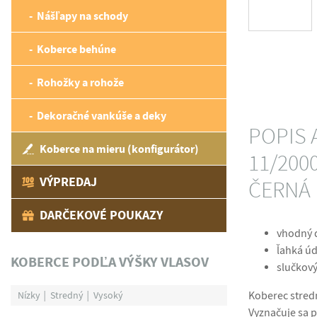
Nášľapy na schody
Koberce behúne
Rohožky a rohože
Dekoračné vankúše a deky
POPIS
Koberce na mieru (konfigurátor)
11/2000
VÝPREDAJ
ČERNÁ
DARČEKOVÉ POUKAZY
vhodný d
ľahká ú
KOBERCE PODĽA VÝŠKY VLASOV
slučkový
Nízky
Stredný
Vysoký
Koberec stredn
Vyznačuje sa 