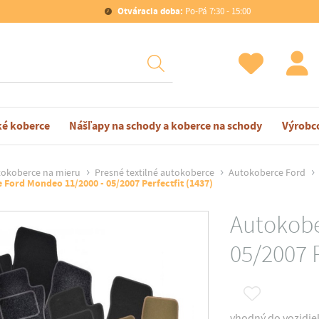
Otváracia doba:
Po-Pá 7:30 - 15:00
ké koberce
Nášľapy na schody a koberce na schody
Výrobc
okoberce na mieru
Presné textilné autokoberce
Autokoberce Ford
Ford Mondeo 11/2000 - 05/2007 Perfectfit (1437)
Autokobe
05/2007 P
vhodný do vozidiel