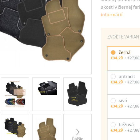
akosti v čiernej fa
informácií
ZVOĽTE VARIAN
černá
€34,29
€27,88
antracit
€34,29
€27,88
sivá
€34,29
€27,88
béžová
€34,29
€27,88
Ďalšie