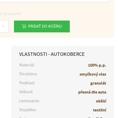
27,88
bez DPH
PRIDAŤ DO KOŠÍKU
VLASTNOSTI - AUTOKOBERCE
Materiál:
100% p.p.
Štruktúra:
smyčkový vlas
Podklad:
granulát
Veľkosť:
přesná dle auta
Lemovanie:
obšití
Stupátko:
textilní