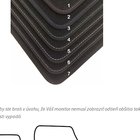
y ste brali v úvahu, že Váš monitor nemusí zobraziť odtieň obšitia tak
sti vypadá.