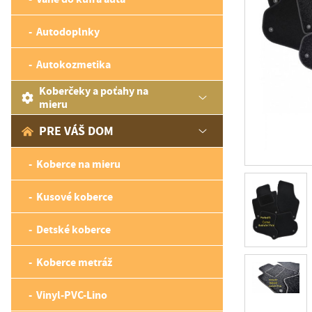
Autodoplnky
Autokozmetika
Koberčeky a poťahy na
mieru
PRE VÁŠ DOM
Koberce na mieru
Kusové koberce
Detské koberce
Koberce metráž
Vinyl-PVC-Lino