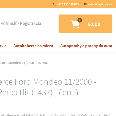
+420 733 528 899
gajarska@vopi.cz
Prihlásiť
Registrácia
€0,00
ovia
Autokoberce na mieru
Autopoťahy a poťahy do auta
Ford Mondeo 11/2000 - 05/2007
rce Ford Mondeo 11/2000 -
erfectfit (1437) - černá
 všetkých tried ľahká údržba slučkový materiál Koberec strednej