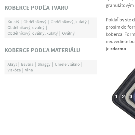
granulátovým
KOBERCE PODĽA TVARU
Pokiaľ by ste 
Kulatý
Obdélníkový
Obdélníkový, kulatý
prosím do fo
Obdélníkový, oválný
Obdélníkový, oválný, kulatý
Oválný
koberca. Form
neuvediete bu
zdarma
je
.
KOBERCE PODĽA MATERIÁLU
Akryl
Bavlna
Shaggy
Umelé vlákno
Viskóza
Vlna