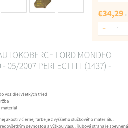
€34,29
€
Počet
 AUTOKOBERCE FORD MONDEO
 - 05/2007 PERFECTFIT (1437) -
o vozidiel všetkých tried
držba
 materiál
ej akosti v čiernej farbe je z vyššieho slučkového materiálu.
predovšetkým pevnosťou a výškou vlasu. Rubová strana je spevnená