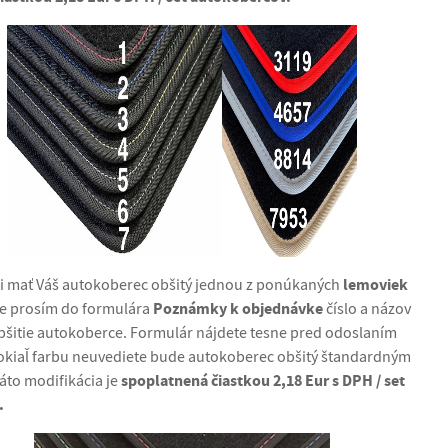
lemoviek
eli mať Váš autokoberec obšitý jednou z ponúkaných
Poznámky k objednávke
te prosím do formulára
číslo a názov
bšitie autokoberce. Formulár nájdete tesne pred odoslaním
okiaľ farbu neuvediete bude autokoberec obšitý štandardným
spoplatnená čiastkou 2,18 Eur s DPH / set
to modifikácia je
.