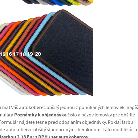
li mať Váš autokoberec obšitý jednou z ponúkaných lemoviek, napíš
Poznámky k objednávke
rmulára
číslo a názov lemovky pre obšitie
Formulár nájdete tesne pred odoslaním objednávky. Pokiaľ farbu
de autokoberec obšitý štandardným chemlonom. Táto modifikácia 
iastkou 2,18 Eur s DPH / set autokobercov.