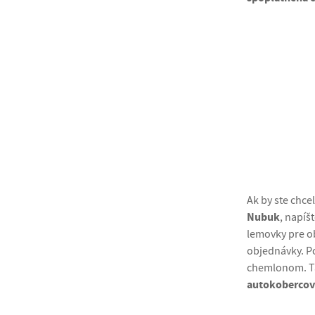
Ak by ste chc
Nubuk
, napíš
lemovky pre o
objednávky. P
chemlonom. Tá
autokobercov