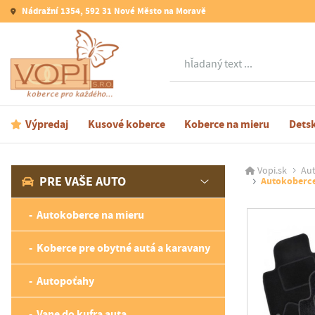
Nádražní 1354, 592 31 Nové Město na Moravě
Hľadať
Výpredaj
Kusové koberce
Koberce na mieru
Dets
Vopi.sk
Aut
PRE VAŠE AUTO
Autokoberce 
Autokoberce na mieru
Koberce pre obytné autá a karavany
Autopoťahy
Vane do kufra auta