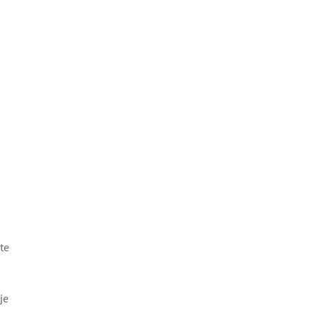
te
je