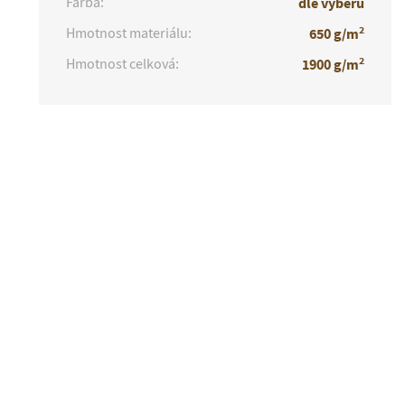
Farba:
dle výběru
2
Hmotnost materiálu:
650 g/m
2
Hmotnost celková:
1900 g/m