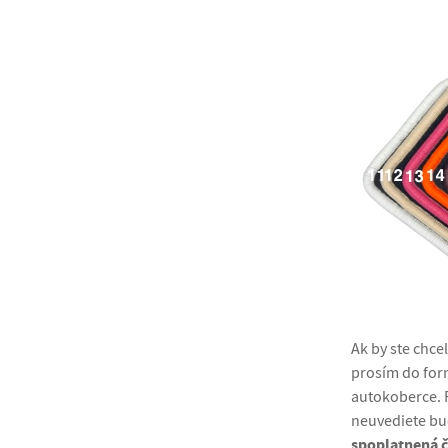
Ak by ste chce
prosím do fo
autokoberce. 
neuvediete bu
spoplatnená č