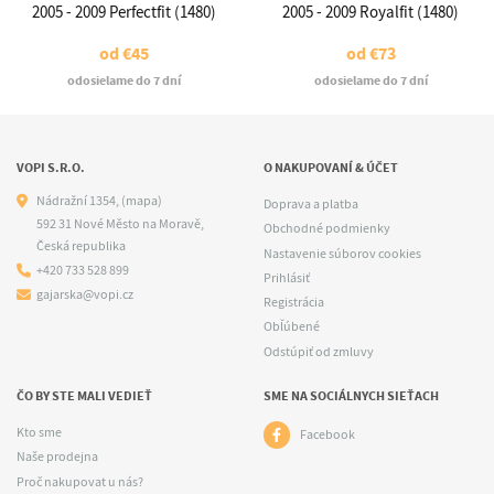
2005 - 2009 Perfectfit (1480)
2005 - 2009 Royalfit (1480)
od
€45
od
€73
odosielame do 7 dní
odosielame do 7 dní
VOPI S.R.O.
O NAKUPOVANÍ & ÚČET
Nádražní 1354,
(mapa)
Doprava a platba
592 31 Nové Město na Moravě,
Obchodné podmienky
Česká republika
Nastavenie súborov cookies
+420 733 528 899
Prihlásiť
gajarska@vopi.cz
Registrácia
Obľúbené
Odstúpiť od zmluvy
ČO BY STE MALI VEDIEŤ
SME NA SOCIÁLNYCH SIEŤACH
Kto sme
Facebook
Naše prodejna
Proč nakupovat u nás?