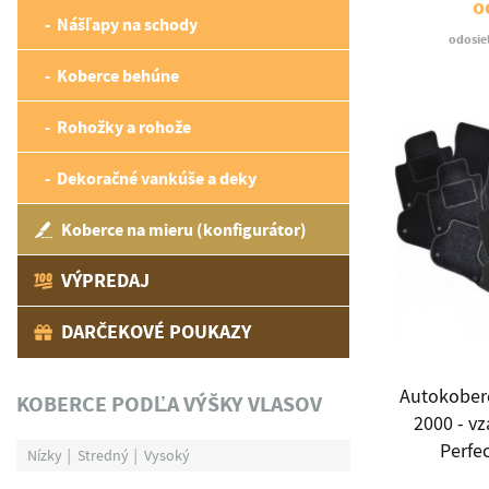
o
Nášľapy na schody
odosie
Koberce behúne
Rohožky a rohože
Dekoračné vankúše a deky
Koberce na mieru (konfigurátor)
VÝPREDAJ
DARČEKOVÉ POUKAZY
Autokoberc
KOBERCE PODĽA VÝŠKY VLASOV
2000 - v
Perfec
Nízky
Stredný
Vysoký