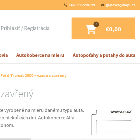
+420 733 528 899
gajarska@vopi.cz
Prihlásiť
Registrácia
€0,00
ovia
Autokoberce na mieru
Autopoťahy a poťahy do auta
Ford Transit 2000 - vzadu uzavřený
uzavřený
e vyrobené na mieru danému typu auta.
o niekoľkých dní. Autokoberce Alfa
mlonom.