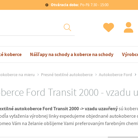
Otváracia doba:
Po-Pá 7:30 - 15:00
ké koberce
Nášľapy na schody a koberce na schody
Výrobc
okoberce na mieru
Presné textilné autokoberce
Autokoberce Ford
berce Ford Transit 2000 - vzadu 
extilné autokoberce Ford Transit 2000 -> vzadu uzavřený
sú koberc
odľa vyťaženia výrobnej linky expedujeme objednané autokoberce d
omeo Vám na želanie obšijeme Vami preferovaným farebným che