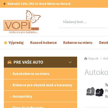
Nádražní 1354, 592 31 Nové Město na Moravě
Hľadať
Výpredaj
Kusové koberce
Koberce na mieru
Dets
Vopi.sk
Aut
PRE VAŠE AUTO
Autoko
Autokoberce na mieru
Koberce pre obytné autá a karavany
T
P
Autopoťahy
R
Vane do kufra auta