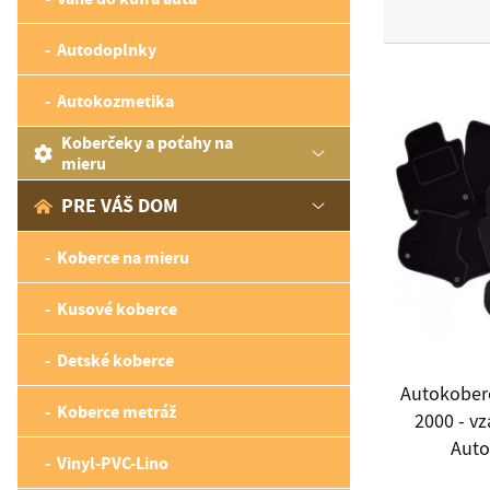
Autodoplnky
Autokozmetika
Koberčeky a poťahy na
mieru
PRE VÁŠ DOM
Koberce na mieru
Kusové koberce
Detské koberce
Autokoberc
Koberce metráž
2000 - v
Autof
Vinyl-PVC-Lino