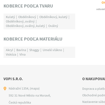
o
KOBERCE PODĽA TVARU
odosie
Kulatý
Obdélníkový
Obdélníkový, kulatý
Obdélníkový, oválný
Obdélníkový, oválný, kulatý
Oválný
KOBERCE PODĽA MATERIÁLU
Akryl
Bavlna
Shaggy
Umelé vlákno
Viskóza
Vlna
VOPI S.R.O.
O NAKUPOVAN
Nádražní 1354,
(mapa)
Doprava a platb
Obchodné podm
592 31 Nové Město na Moravě,
Nastavenie súbo
Česká republika