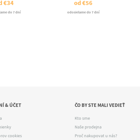
d
€34
od
€56
lame do 7 dní
odosielame do 7 dní
Í & ÚČET
ČO BY STE MALI VEDIEŤ
a
Kto sme
ienky
Naše prodejna
rov cookies
Proč nakupovat u nás?