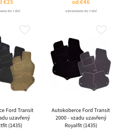
d
€25
od
€46
lame do 7 dní
odosielame do 7 dní
e Ford Transit
Autokoberce Ford Transit
zadu uzavřený
2000 - vzadu uzavřený
tfit (1435)
Royalfit (1435)