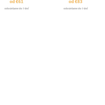
od
€61
od
€83
odosielame do 7 dní
odosielame do 7 dní