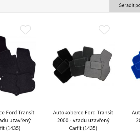
Seradit p
e Ford Transit
Autokoberce Ford Transit
Aut
zadu uzavřený
2000 - vzadu uzavřený
2
it (1435)
Carfit (1435)