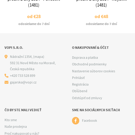
(1481)
(1481)
od
€28
od
€48
odosielame do 7 dní
odosielame do 7 dní
VOPI S.R.O.
O NAKUPOVANÍ & ÚČET
Nádražní 1354,
(mapa)
Doprava a platba
592 31 Nové Město na Moravě,
Obchodné podmienky
Česká republika
Nastavenie súborov cookies
+420 733 528 899
Prihlásiť
gajarska@vopi.cz
Registrácia
Obľúbené
Odstúpiť od zmluvy
ČO BY STE MALI VEDIEŤ
SME NA SOCIÁLNYCH SIEŤACH
Kto sme
Facebook
Naše prodejna
Proč nakupovat u nás?