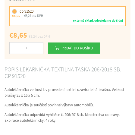
cp 91520
€8,65
€8,24 bez DPH
externý sklad, odosielame do 5 dní
€8,65
€8,24
bez DPH
PRIDAŤ DO KOŠÍKU
Počet
POPIS LEKARNIČKA-TEXTILNA TAŠKA 206/2018 SB. -
CP 91520
Autolékárnička velikost I. v provedení textilní uzavíratelná brašna. Velikost
brašny 25 x 16 x 5 cm.
Autolékárnička je součástí povinné výbavy automobilů.
Autolékárnička odpovídá vyhlášce č. 206/2018 sb. Ministerstva dopravy.
Expirace autolékárničky: 4 roky.