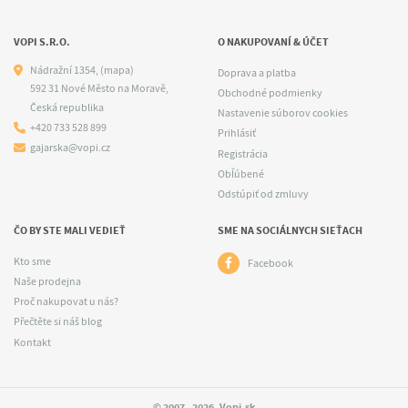
VOPI S.R.O.
O NAKUPOVANÍ & ÚČET
Nádražní 1354,
(mapa)
Doprava a platba
592 31 Nové Město na Moravě,
Obchodné podmienky
Česká republika
Nastavenie súborov cookies
+420 733 528 899
Prihlásiť
gajarska@vopi.cz
Registrácia
Obľúbené
Odstúpiť od zmluvy
ČO BY STE MALI VEDIEŤ
SME NA SOCIÁLNYCH SIEŤACH
Kto sme
Facebook
Naše prodejna
Proč nakupovat u nás?
Přečtěte si náš blog
Kontakt
© 2007 - 2026, Vopi.sk