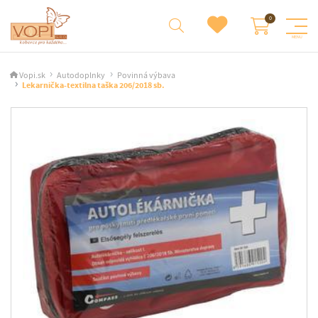
Vopi.sk
Autodoplnky
Povinná výbava
Lekarnička-textilna taška 206/2018 sb.