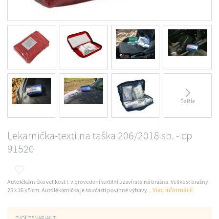
Ďalšie
Lekarnička-textilna taška 206/2018 sb. - cp
91520
Autolékárnička velikost I. v provedení textilní uzavíratelná brašna. Velikost brašny
Viac informácií
25 x 16 x 5 cm. Autolékárnička je součástí povinné výbavy...
ZVOĽTE VARIANT: