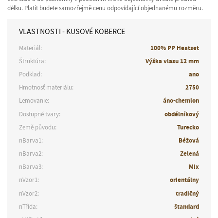
délku. Platit budete samozřejmě cenu odpovídající objednanému rozměru.
VLASTNOSTI - KUSOVÉ KOBERCE
Materiál:
100% PP Heatset
Štruktúra:
Výška vlasu 12 mm
Podklad:
ano
Hmotnosť materiálu:
2750
Lemovanie:
áno-chemlon
Dostupné tvary:
obdélníkový
Země původu:
Turecko
nBarva1:
Béžová
nBarva2:
Zelená
nBarva3:
Mix
nVzor1:
orientálny
nVzor2:
tradičný
nTřída:
štandard