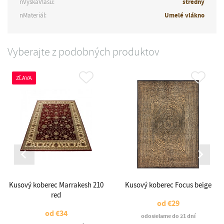
nVýškaVlasu:
stredný
nMateriál:
Umelé vlákno
Vyberajte z podobných produktov
ZĽAVA
Kusový koberec Marrakesh 210
Kusový koberec Focus beige
red
od
€29
od
€34
odosielame do 21 dní