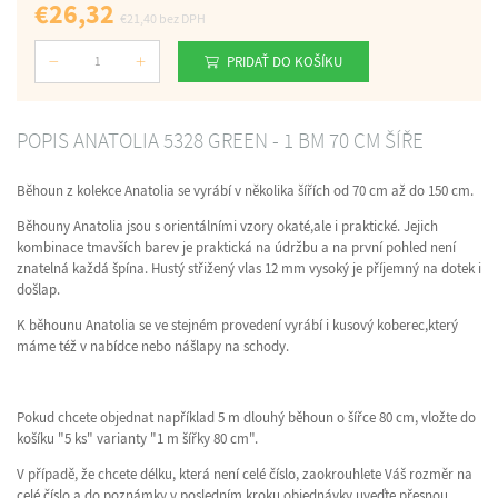
€26,32
€21,40
bez DPH
PRIDAŤ DO KOŠÍKU
Počet
POPIS ANATOLIA 5328 GREEN - 1 BM 70 CM ŠÍŘE
Běhoun z kolekce Anatolia se vyrábí v několika šířích od 70 cm až do 150 cm.
Běhouny Anatolia jsou s orientálními vzory okaté,ale i praktické. Jejich
kombinace tmavších barev je praktická na údržbu a na první pohled není
znatelná každá špína. Hustý střižený vlas 12 mm vysoký je příjemný na dotek i
došlap.
K běhounu Anatolia se ve stejném provedení vyrábí i kusový koberec,který
máme též v nabídce nebo nášlapy na schody.
Pokud chcete objednat například 5 m dlouhý běhoun o šířce 80 cm, vložte do
košíku "5 ks" varianty "1 m šířky 80 cm".
V případě, že chcete délku, která není celé číslo, zaokrouhlete Váš rozměr na
celé číslo a do poznámky v posledním kroku objednávky uveďte přesnou