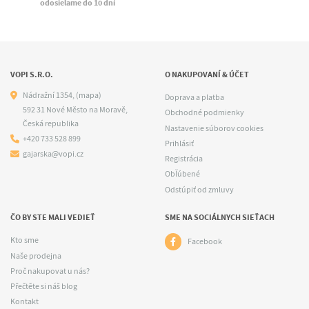
odosielame do 10 dní
VOPI S.R.O.
O NAKUPOVANÍ & ÚČET
Nádražní 1354,
(mapa)
Doprava a platba
592 31 Nové Město na Moravě,
Obchodné podmienky
Česká republika
Nastavenie súborov cookies
+420 733 528 899
Prihlásiť
gajarska@vopi.cz
Registrácia
Obľúbené
Odstúpiť od zmluvy
ČO BY STE MALI VEDIEŤ
SME NA SOCIÁLNYCH SIEŤACH
Kto sme
Facebook
Naše prodejna
Proč nakupovat u nás?
Přečtěte si náš blog
Kontakt