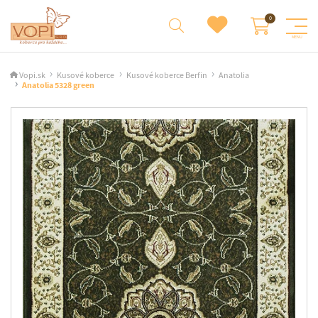
Vopi.sk
Kusové koberce
Kusové koberce Berfin
Anatolia
Anatolia 5328 green