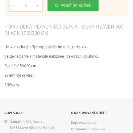
PRIDAŤ DO KOŠÍKU
Počet
POPIS DEKA HEAVEN 800 BLACK - DEKA HEAVEN 800
BLACK 150X200 CM
Heaven deka je příjemný doplněk ke koberci Heaven.
Ve stejné barvě a materiálu nabízíme i dekorační polštářky.
Rozměr:150x200 cm
25 mm výška vlasu
2100g/ks
VOPI S.R.O.
O NAKUPOVANÍ & ÚČET
Nádražní 1354,
(mapa)
Doprava a platba
592 31 Nové Město na Moravě,
Obchodné podmienky