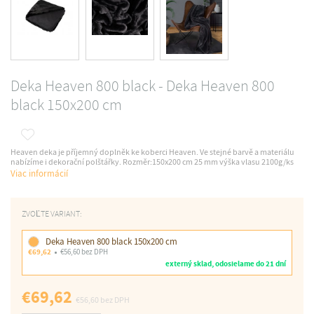
Deka Heaven 800 black - Deka Heaven 800
black 150x200 cm
Heaven deka je příjemný doplněk ke koberci Heaven. Ve stejné barvě a materiálu
nabízíme i dekorační polštářky. Rozměr:150x200 cm 25 mm výška vlasu 2100g/ks
Viac informácií
ZVOĽTE VARIANT:
Deka Heaven 800 black 150x200 cm
€69,62
€56,60 bez DPH
externý sklad, odosielame do 21 dní
€69,62
€56,60
bez DPH