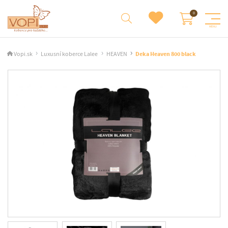
Vopi.sk
Luxusní koberce Lalee
HEAVEN
Deka Heaven 800 black