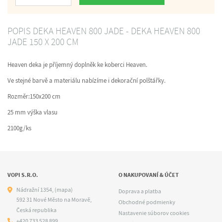
POPIS DEKA HEAVEN 800 JADE - DEKA HEAVEN 800
JADE 150 X 200 CM
Heaven deka je příjemný doplněk ke koberci Heaven.
Ve stejné barvě a materiálu nabízíme i dekorační polštářky.
Rozměr:150x200 cm
25 mm výška vlasu
2100g/ks
VOPI S.R.O.
O NAKUPOVANÍ & ÚČET
Nádražní 1354,
(mapa)
Doprava a platba
592 31 Nové Město na Moravě,
Obchodné podmienky
Česká republika
Nastavenie súborov cookies
+420 733 528 899