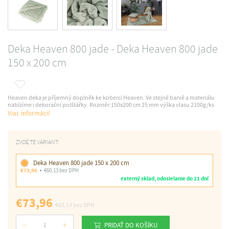
Deka Heaven 800 jade - Deka Heaven 800 jade
150 x 200 cm
Heaven deka je příjemný doplněk ke koberci Heaven. Ve stejné barvě a materiálu
nabízíme i dekorační polštářky. Rozměr:150x200 cm 25 mm výška vlasu 2100g/ks
Viac informácií
ZVOĽTE VARIANT:
Deka Heaven 800 jade 150 x 200 cm
€73,96
€60,13 bez DPH
externý sklad, odosielame do 21 dní
€73,96
€60,13
bez DPH
PRIDAŤ DO KOŠÍKU
Počet