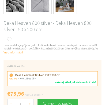
Deka Heaven 800 silver - Deka Heaven 800
silver 150 x 200 cm
Heaven deka je příjemný doplněk ke koberci Heaven. Ve stejné barvě a materiálu
nabízíme i dekorační polštářky. Rozměr:150x200 cm 25 mm výška vlasu 2100g/ks
Viac informácií
ZVOĽTE VARIANT:
Deka Heaven 800 silver 150 x 200 cm
€73,96
€60,13 bez DPH
externý sklad, odosielame do 21 dní
€73,96
€60,13
bez DPH
PRIDAŤ DO KOŠÍKU