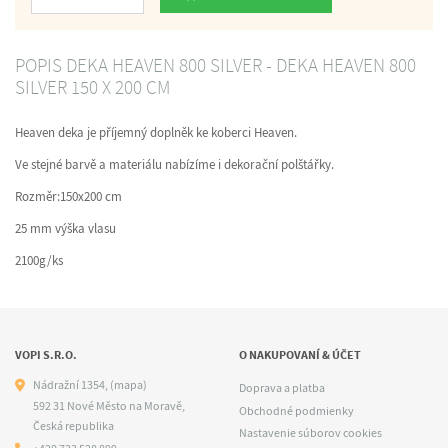
Počet
POPIS DEKA HEAVEN 800 SILVER - DEKA HEAVEN 800
SILVER 150 X 200 CM
Heaven deka je příjemný doplněk ke koberci Heaven.
Ve stejné barvě a materiálu nabízíme i dekorační polštářky.
Rozměr:150x200 cm
25 mm výška vlasu
2100g/ks
VOPI S.R.O.
O NAKUPOVANÍ & ÚČET
Nádražní 1354,
(mapa)
Doprava a platba
592 31 Nové Město na Moravě,
Obchodné podmienky
Česká republika
Nastavenie súborov cookies