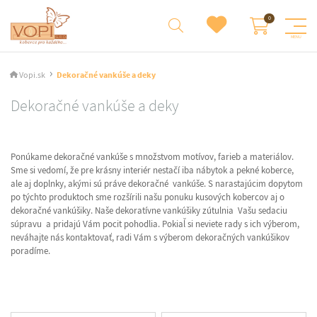
Vopi.sk
Dekoračné vankúše a deky
Dekoračné vankúše a deky
Ponúkame dekoračné vankúše s množstvom motívov, farieb a materiálov.
Sme si vedomí, že pre krásny interiér nestačí iba nábytok a pekné koberce,
ale aj doplnky, akými sú práve dekoračné vankúše. S narastajúcim dopytom
po týchto produktoch sme rozšírili našu ponuku kusových kobercov aj o
dekoračné vankúšiky. Naše dekoratívne vankúšiky zútulnia Vašu sedaciu
súpravu a pridajú Vám pocit pohodlia. Pokiaľ si neviete rady s ich výberom,
neváhajte nás kontaktovať, radi Vám s výberom dekoračných vankúšikov
poradíme.