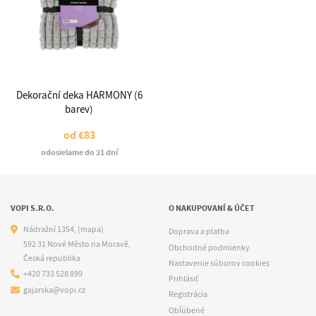
Dekorační deka HARMONY (6
barev)
od
€83
odosielame do 21 dní
VOPI S.R.O.
O NAKUPOVANÍ & ÚČET
Nádražní 1354,
(mapa)
Doprava a platba
592 31 Nové Město na Moravě,
Obchodné podmienky
Česká republika
Nastavenie súborov cookies
+420 733 528 899
Prihlásiť
gajarska@vopi.cz
Registrácia
Obľúbené