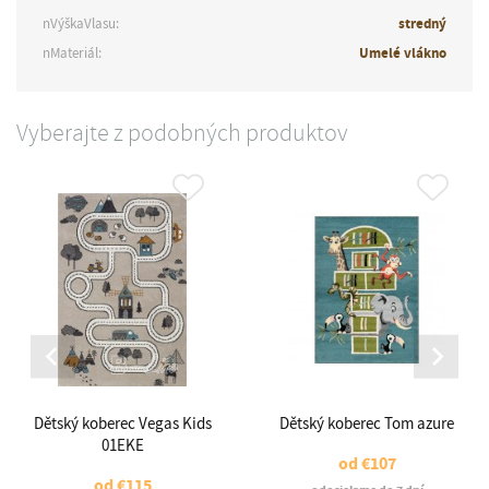
nVýškaVlasu:
stredný
nMateriál:
Umelé vlákno
Vyberajte z podobných produktov
Dětský koberec Vegas Kids
Dětský koberec Tom azure
01EKE
od
€107
od
€115