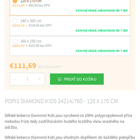
120 x 170 cm
€111,69
€90,80 bez DPH
externý sklad, odosielame do 7 dní
140 x 200 cm
€153,33
€124,66 bez DPH
externý sklad, odosielame do 7 dní
160 x 230 cm
€201,47
€163,80 bez DPH
externý sklad, odosielame do 7 dní
€111,69
€90,80
bez DPH
PRIDAŤ DO KOŠÍKU
Počet
POPIS DIAMOND KIDS 24214/760 - 120 X 170 CM
Dětské koberce Diamond Kids jsou vyrobené ze 100% polypropylenové příze
metodou frizé, tedy zastřiháváním hustého kratšího vlasu snadného na
údržbu.
Dětské koberce Diamond Kids jsou vhodným doplňkem do každého pokojíčku