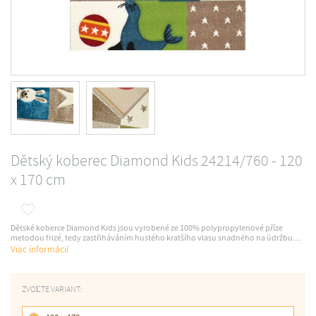
Dětský koberec Diamond Kids 24214/760 - 120
x 170 cm
Dětské koberce Diamond Kids jsou vyrobené ze 100% polypropylenové příze
metodou frizé, tedy zastřiháváním hustého kratšího vlasu snadného na údržbu....
Viac informácií
ZVOĽTE VARIANT: