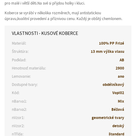
pro malé i větší děti.Na své si přijdou holky i kluci.
Koberce se vyrábí v několika rozměrech, mají antistatickou
úpravu,kvalitní provedení a příznivou cenu. Každý je obšitý chemlonem.
VLASTNOSTI - KUSOVÉ KOBERCE
Materiál:
100% PP Frizé
Štruktúra:
13 mm výška vlasu
Podklad:
AB
Hmotnosť materiálu:
2900
Lemovanie:
ano
Dostupné tvary:
obdélníkový
Kód:
Vopi02
nBarva1:
Mix
nBarva2:
Béžová
nVzor1:
geometrické tvary
nVzor2:
detský
nTřída:
štandard