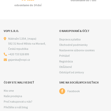
odosielame do 7 dní
odosielame do 14 dní
VOPI S.R.O.
O NAKUPOVANÍ & ÚČET
Nádražní 1354,
(mapa)
Doprava a platba
592 31 Nové Město na Moravě,
Obchodné podmienky
Česká republika
Nastavenie súborov cookies
+420 733 528 899
Prihlásiť
gajarska@vopi.cz
Registrácia
Obľúbené
Odstúpiť od zmluvy
ČO BY STE MALI VEDIEŤ
SME NA SOCIÁLNYCH SIEŤACH
Kto sme
Facebook
Naše prodejna
Proč nakupovat u nás?
Přečtěte si náš blog