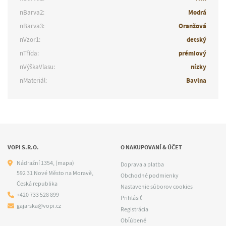
nBarva2:
Modrá
nBarva3:
Oranžová
nVzor1:
detský
nTřída:
prémiový
nVýškaVlasu:
nízky
nMateriál:
Bavlna
VOPI S.R.O.
O NAKUPOVANÍ & ÚČET
Nádražní 1354,
(mapa)
Doprava a platba
592 31 Nové Město na Moravě,
Obchodné podmienky
Česká republika
Nastavenie súborov cookies
+420 733 528 899
Prihlásiť
gajarska@vopi.cz
Registrácia
Obľúbené