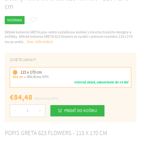
cm
NOVINKA
Dětské koberce GRETA jsou velmi vydařenou kolekcí s mnoha hravými designy a
zvířátky. Dětské koberce GRETA 623 flowers se vyrábí v jednom rozměru 115 x 170
Viac informácií
cm ze směsi...
ZVOĽTE VARIANT:
115 x 170 cm
€84,48
€68,68 bez DPH
externý sklad, odosielame do 14 dní
€84,48
€68,68
bez DPH
PRIDAŤ DO KOŠÍKU
Počet
POPIS GRETA 623 FLOWERS - 115 X 170 CM