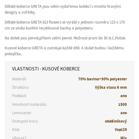
Dětské koberce GRETA jsou velmi vydařenou kolekcí s mnoha hravými
designy a zvířátky.
Dětské koberce GRETA 623 flowers se vyrábí v jednom rozměru 115 x 170
cm ze směsi kvalitní recyklované bavlny a polyesteru.
Na dotek jsou jemné,přitom velmi pevné. Možnost praní do 30 st.C.Potisk.
Kusové koberce GRETA si zamiluje každé dítě. A slušet budou i každému
pokojíčku.
VLASTNOSTI - KUSOVÉ KOBERCE
Materiál:
70% bavlna+30% polyester
Štruktúra:
Výška vlasu 6 mm
Podklad:
ano
Hmotnosť materiálu:
1500
Lemovanie:
ano
Dostupné tvary:
obdélníkový
Kód:
Vopi29
nBarva1:
Mix