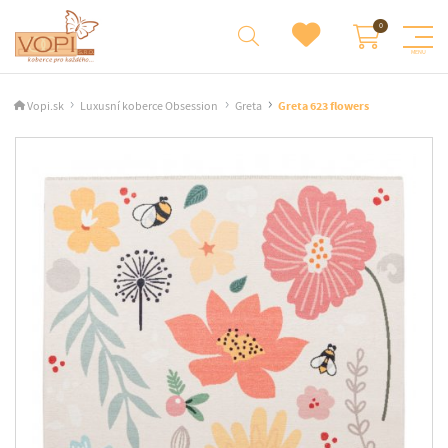
Vopi.sk
Luxusní koberce Obsession
Greta
Greta 623 flowers