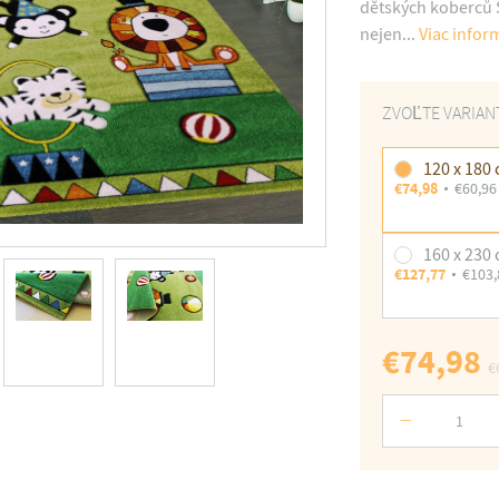
dětských koberců S
nejen...
Viac infor
ZVOĽTE VARIAN
120 x 180
€74,98
€60,96
160 x 230
€127,77
€103,
€74,98
€
Počet