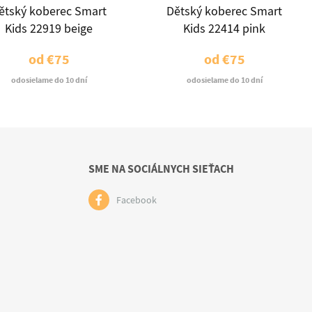
ětský koberec Smart
Dětský koberec Smart
Kids 22919 beige
Kids 22414 pink
od
€75
od
€75
odosielame do 10 dní
odosielame do 10 dní
SME NA SOCIÁLNYCH SIEŤACH
Facebook