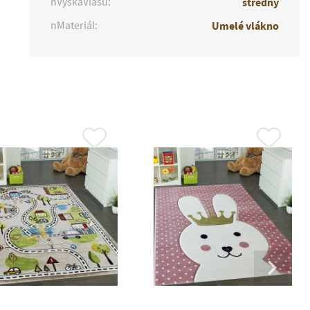
nVýškaVlasu:
stredný
nMateriál:
Umelé vlákno