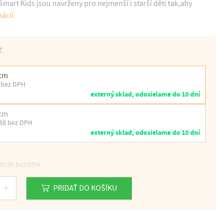
mart Kids jsou navrženy pro nejmenší i starší děti tak,aby
mácií
T:
 cm
 bez DPH
externý sklad, odosielame do 10 dní
 cm
88 bez DPH
externý sklad, odosielame do 10 dní
60,96
bez DPH
PRIDAŤ DO KOŠÍKU