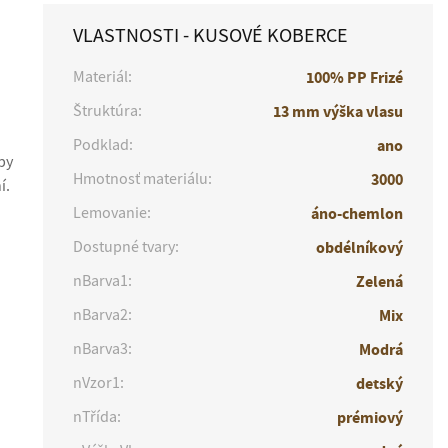
VLASTNOSTI - KUSOVÉ KOBERCE
Materiál:
100% PP Frizé
Štruktúra:
13 mm výška vlasu
Podklad:
ano
by
Hmotnosť materiálu:
3000
í.
Lemovanie:
áno-chemlon
Dostupné tvary:
obdélníkový
nBarva1:
Zelená
nBarva2:
Mix
nBarva3:
Modrá
nVzor1:
detský
nTřída:
prémiový