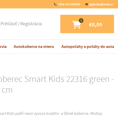
+420 733 528 899
gajarska@vopi.cz
Prihlásiť
Registrácia
€0,00
ovia
Autokoberce na mieru
Autopoťahy a poťahy do auta
oberec Smart Kids 22316 green -
0 cm
rt Kids patří mezi vysoce kvalitní a líbivé koberce. Motivy