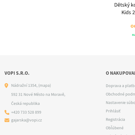
Smart
Dětský koberec Smart
Dětský k
rey
Kids 22766 blue
Kids 
od
€75
o
dní
odosielame do 10 dní
n
VOPI S.R.O.
O NAKUPOVAN
Nádražní 1354,
(mapa)
Doprava a platb
Obchodné podm
592 31 Nové Město na Moravě,
Nastavenie súbo
Česká republika
Prihlásiť
+420 733 528 899
Registrácia
gajarska@vopi.cz
Obľúbené