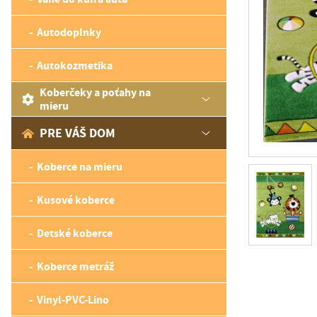
Autodoplnky
Autokozmetika
Koberčeky a poťahy na
mieru
PRE VÁŠ DOM
Koberce na mieru
Kusové koberce
Detské koberce
Koberce metráž
Vinyl-PVC-Lino