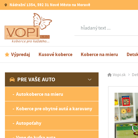
Nádražní 1354, 592 31 Nové Město na Moravě
Hľadať
Výpredaj
Kusové koberce
Koberce na mieru
Dets
Vopi.sk
Det
PRE VAŠE AUTO
Autokoberce na mieru
Koberce pre obytné autá a karavany
Autopoťahy
Vane do kufra auta