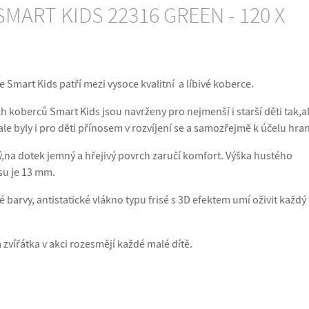
SMART KIDS 22316 GREEN - 120 X
 Smart Kids patří mezi vysoce kvalitní a líbivé koberce.
h koberců Smart Kids jsou navrženy pro nejmenší i starší děti tak,a
ale byly i pro děti přínosem v rozvíjení se a samozřejmě k účelu hran
,na dotek jemný a hřejivý povrch zaručí komfort. Výška hustého
su je 13 mm.
 barvy, antistatické vlákno typu frisé s 3D efektem umí oživit každý
á zvířátka v akci rozesmějí každé malé dítě.