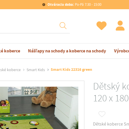
Otváracia doba:
Po-Pá 7:30 - 15:00
ké koberce
Nášľapy na schody a koberce na schody
Výrobc
Smart Kids 22316 green
ské koberce
Smart Kids
Dětský k
120 x 18
Dětské koberce Sma