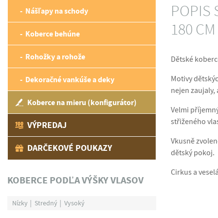
POPIS 
Nášľapy na schody
180 CM
Koberce behúne
Rohožky a rohože
Dětské koberce
Motivy dětskýc
Dekoračné vankúše a deky
nejen zaujaly, 
Koberce na mieru (konfigurátor)
Velmi příjemný
střiženého vla
VÝPREDAJ
Vkusně zvolené
DARČEKOVÉ POUKAZY
dětský pokoj.
Cirkus a vesel
KOBERCE PODĽA VÝŠKY VLASOV
Nízky
Stredný
Vysoký