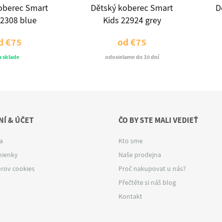
oberec Smart
Dětský koberec Smart
D
22308 blue
Kids 22924 grey
d
€75
od
€75
a sklade
odosielame do 10 dní
Í & ÚČET
ČO BY STE MALI VEDIEŤ
a
Kto sme
ienky
Naše prodejna
rov cookies
Proč nakupovat u nás?
Přečtěte si náš blog
Kontakt