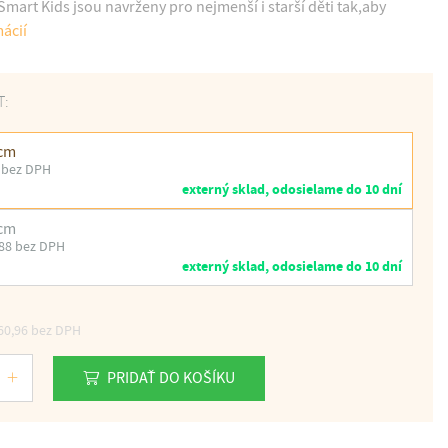
mart Kids jsou navrženy pro nejmenší i starší děti tak,aby
mácií
T:
 cm
 bez DPH
externý sklad, odosielame do 10 dní
 cm
88 bez DPH
externý sklad, odosielame do 10 dní
60,96
bez DPH
PRIDAŤ DO KOŠÍKU