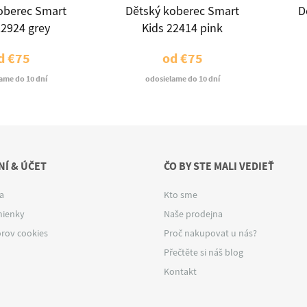
oberec Smart
Dětský koberec Smart
D
22924 grey
Kids 22414 pink
d
€75
od
€75
ame do 10 dní
odosielame do 10 dní
Í & ÚČET
ČO BY STE MALI VEDIEŤ
a
Kto sme
ienky
Naše prodejna
rov cookies
Proč nakupovat u nás?
Přečtěte si náš blog
Kontakt