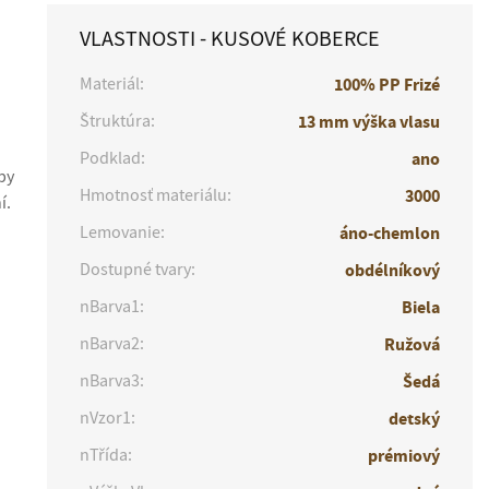
VLASTNOSTI - KUSOVÉ KOBERCE
Materiál:
100% PP Frizé
Štruktúra:
13 mm výška vlasu
Podklad:
ano
by
Hmotnosť materiálu:
3000
í.
Lemovanie:
áno-chemlon
Dostupné tvary:
obdélníkový
nBarva1:
Biela
nBarva2:
Ružová
nBarva3:
Šedá
nVzor1:
detský
nTřída:
prémiový