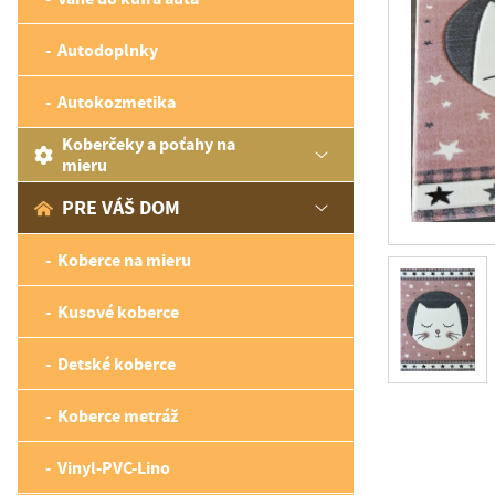
Autodoplnky
Autokozmetika
Koberčeky a poťahy na
mieru
PRE VÁŠ DOM
Koberce na mieru
Kusové koberce
Detské koberce
Koberce metráž
Vinyl-PVC-Lino