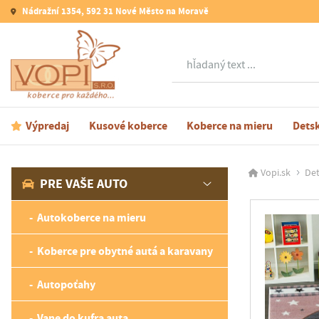
Nádražní 1354, 592 31 Nové Město na Moravě
Hľadať
Výpredaj
Kusové koberce
Koberce na mieru
Dets
Vopi.sk
Det
PRE VAŠE AUTO
Autokoberce na mieru
Koberce pre obytné autá a karavany
Autopoťahy
Vane do kufra auta