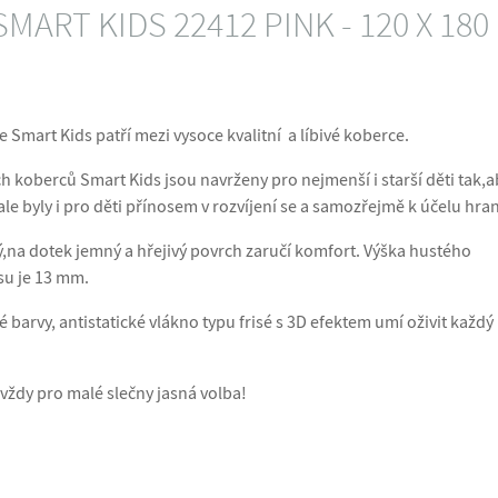
MART KIDS 22412 PINK - 120 X 180
 Smart Kids patří mezi vysoce kvalitní a líbivé koberce.
h koberců Smart Kids jsou navrženy pro nejmenší i starší děti tak,a
ale byly i pro děti přínosem v rozvíjení se a samozřejmě k účelu hran
,na dotek jemný a hřejivý povrch zaručí komfort. Výška hustého
su je 13 mm.
 barvy, antistatické vlákno typu frisé s 3D efektem umí oživit každý
 vždy pro malé slečny jasná volba!