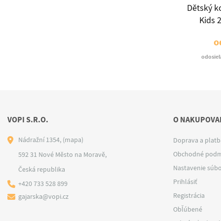
Smart
Kusový koberec Zen
Dětský k
rey
Garden 2403 grey
Kids 
€62
o
dní
odosielame do 10 dní
odosiel
VOPI S.R.O.
O NAKUPOVAN
Nádražní 1354,
(mapa)
Doprava a platb
Obchodné podm
592 31 Nové Město na Moravě,
Nastavenie súbo
Česká republika
Prihlásiť
+420 733 528 899
Registrácia
gajarska@vopi.cz
Obľúbené