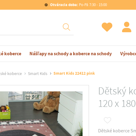
Otváracia doba:
Po-Pá 7:30 - 15:00
ké koberce
Nášľapy na schody a koberce na schody
Výrobc
Smart Kids 22412 pink
ské koberce
Smart Kids
Dětský k
120 x 18
Dětské koberce Sma