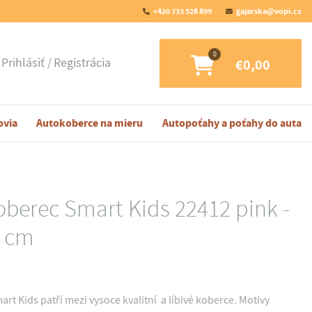
+420 733 528 899
gajarska@vopi.cz
Prihlásiť
Registrácia
€0,00
ovia
Autokoberce na mieru
Autopoťahy a poťahy do auta
oberec Smart Kids 22412 pink -
0 cm
rt Kids patří mezi vysoce kvalitní a líbivé koberce. Motivy