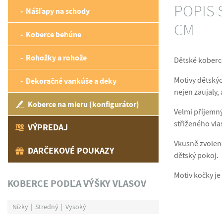
POPIS S
Nášľapy na schody
CM
Koberce behúne
Rohožky a rohože
Dětské koberce
Motivy dětskýc
Dekoračné vankúše a deky
nejen zaujaly, 
Koberce na mieru (konfigurátor)
Velmi příjemný
střiženého vla
VÝPREDAJ
Vkusně zvolené
DARČEKOVÉ POUKAZY
dětský pokoj.
Motiv kočky je
KOBERCE PODĽA VÝŠKY VLASOV
Nízky
Stredný
Vysoký