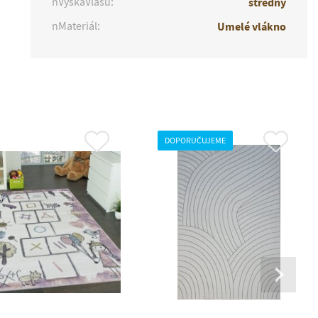
nVýškaVlasu:
stredný
nMateriál:
Umelé vlákno
DOPORUČUJEME