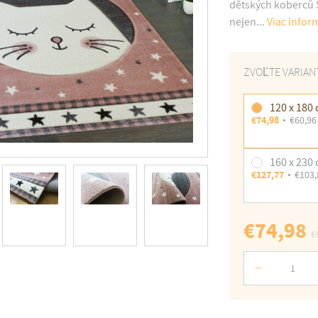
dětských koberců S
nejen...
Viac infor
ZVOĽTE VARIAN
120 x 180
€74,98
€60,96
160 x 230
€127,77
€103,
€74,98
€
Počet