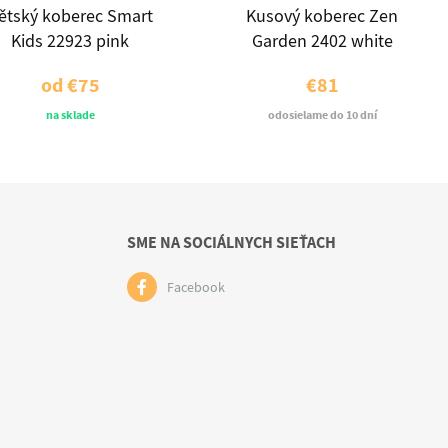
ětský koberec Smart
Kusový koberec Zen
Kids 22923 pink
Garden 2402 white
od
€75
€81
na sklade
odosielame do 10 dní
SME NA SOCIÁLNYCH SIEŤACH
Facebook