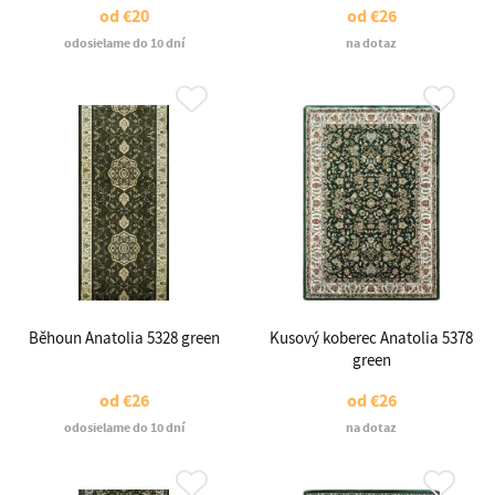
od
€20
od
€26
odosielame do 10 dní
na dotaz
Běhoun Anatolia 5328 green
Kusový koberec Anatolia 5378
green
od
€26
od
€26
odosielame do 10 dní
na dotaz