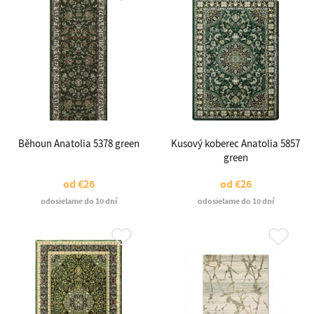
Běhoun Anatolia 5378 green
Kusový koberec Anatolia 5857
green
od
€26
od
€26
odosielame do 10 dní
odosielame do 10 dní