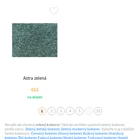
Astra zelená
€12
na sklade
1
2
3
4
5
…
15
Nenašli ste vhodný
zelený koberec
? Skúste cez filter upresniť zelený koberec
podľa vzoru:
Zelený detský koberec
Zelený moderný koberec
. Vyberte si aj z ďalších
farieb kobercov:
Červený koberec
Vínový koberec
Ružový koberec
Oranžový
koberec
Žltý koberec
Fialový koberec
Modrý koberec
Tyrkysový koberec
Hnedý