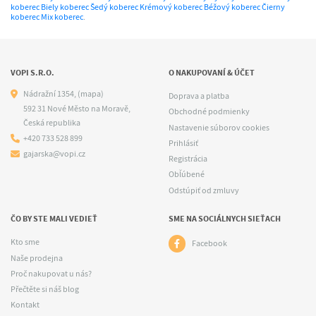
koberec
Biely koberec
Šedý koberec
Krémový koberec
Béžový koberec
Čierny
koberec
Mix koberec
.
VOPI S.R.O.
O NAKUPOVANÍ & ÚČET
Nádražní 1354,
(mapa)
Doprava a platba
592 31 Nové Město na Moravě,
Obchodné podmienky
Česká republika
Nastavenie súborov cookies
+420 733 528 899
Prihlásiť
gajarska@vopi.cz
Registrácia
Obľúbené
Odstúpiť od zmluvy
ČO BY STE MALI VEDIEŤ
SME NA SOCIÁLNYCH SIEŤACH
Kto sme
Facebook
Naše prodejna
Proč nakupovat u nás?
Přečtěte si náš blog
Kontakt