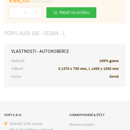
€46,00
€37,40
bez DPH
PRIDAŤ DO KOŠÍKU
Počet
POPIS AUDI 100 - SEDAN - L
VLASTNOSTI - AUTOKOBERCE
Materiál:
100% guma
Veľkosť:
S 1370 x 790 mm, L 1400 x 1080 mm
Farba:
černá
VOPI S.R.O.
O NAKUPOVANÍ & ÚČET
Nádražní 1354,
(mapa)
Doprava a platba
592 31 Nové Město na Moravě,