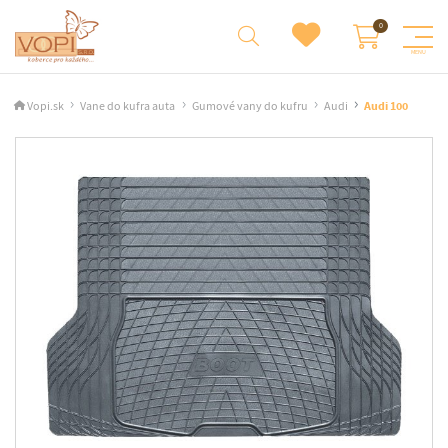
Vopi.sk
Vane do kufra auta
Gumové vany do kufru
Audi
Audi 100