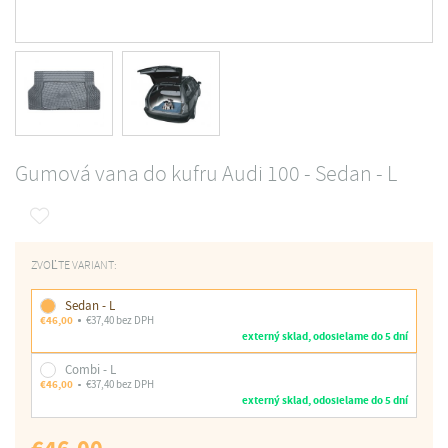
Gumová vana do kufru Audi 100 - Sedan - L
ZVOĽTE VARIANT:
Sedan - L
€46,00
€37,40 bez DPH
externý sklad, odosielame do 5 dní
Combi - L
€46,00
€37,40 bez DPH
externý sklad, odosielame do 5 dní