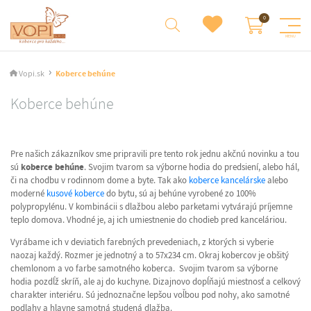
Vopi.sk
Koberce behúne
Koberce behúne
Pre našich zákazníkov sme pripravili pre tento rok jednu akčnú novinku a tou
sú
koberce behúne
. Svojim tvarom sa výborne hodia do predsiení, alebo hál,
či na chodbu v rodinnom dome a byte. Tak ako
koberce kancelárske
alebo
moderné
kusové koberce
do bytu, sú aj behúne vyrobené zo 100%
polypropylénu. V kombinácii s dlažbou alebo parketami vytvárajú príjemne
teplo domova. Vhodné je, aj ich umiestnenie do chodieb pred kanceláriou.
Vyrábame ich v deviatich farebných prevedeniach, z ktorých si vyberie
naozaj každý. Rozmer je jednotný a to 57x234 cm. Okraj kobercov je obšitý
chemlonom a vo farbe samotného koberca. Svojim tvarom sa výborne
hodia pozdĺž skríň, ale aj do kuchyne. Dizajnovo dopĺňajú miestnosť a celkový
charakter interiéru. Sú jednoznačne lepšou voľbou pod nohy, ako samotné
podlahy a hlavne samotná studená dlažba.