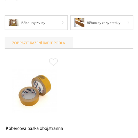
Běhouny z vlny
Běhouny ze syntetiky
RADIŤ PODĽA
Kobercova paska obojstranna