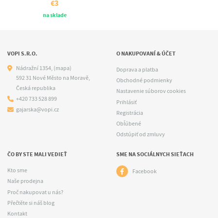
€3
na sklade
VOPI S.R.O.
O NAKUPOVANÍ & ÚČET
Nádražní 1354,
(mapa)
Doprava a platba
592 31 Nové Město na Moravě,
Obchodné podmienky
Česká republika
Nastavenie súborov cookies
+420 733 528 899
Prihlásiť
gajarska@vopi.cz
Registrácia
Obľúbené
Odstúpiť od zmluvy
ČO BY STE MALI VEDIEŤ
SME NA SOCIÁLNYCH SIEŤACH
Kto sme
Facebook
Naše prodejna
Proč nakupovat u nás?
Přečtěte si náš blog
Kontakt