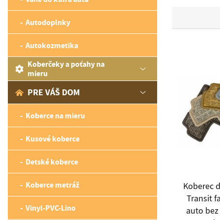
Autodoplnky
Autokozmetika
Koberčeky a poťahy na
mieru
PRE VÁŠ DOM
Koberce na mieru
Kusové koberce
Detské koberce
Koberce metráž
Koberec d
Transit f
Vinyl-PVC-Lino
auto bez 