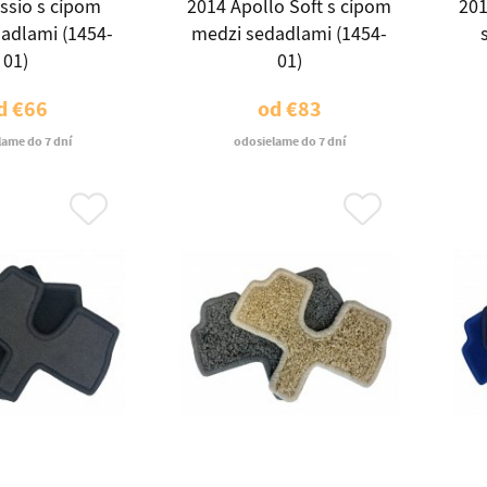
ssio s cípom
2014 Apollo Soft s cípom
201
adlami (1454-
medzi sedadlami (1454-
01)
01)
d
€66
od
€83
lame do 7 dní
odosielame do 7 dní