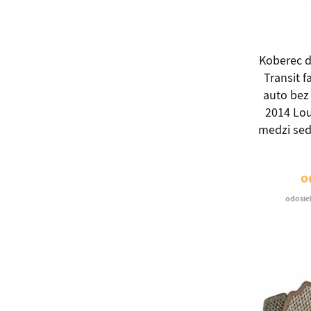
Koberec d
Transit f
auto bez 
2014 Lo
medzi sed
o
odosie