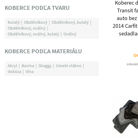
Koberec d
KOBERCE PODĽA TVARU
Transit f
auto bez 
Kulatý
Obdélníkový
Obdélníkový, kulatý
2014 Carfi
Obdélníkový, oválný
sedadla
Obdélníkový, oválný, kulatý
Oválný
KOBERCE PODĽA MATERIÁLU
o
odosie
Akryl
Bavlna
Shaggy
Umelé vlákno
Viskóza
Vlna