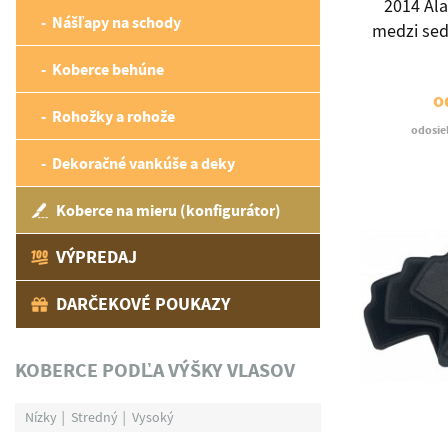
2014 Ala
Nášľapy na schody
medzi sed
Koberce behúne
o
Rohožky a rohože
odosie
Dekoračné vankúše a deky
Koberce na mieru (konfigurátor)
VÝPREDAJ
DARČEKOVÉ POUKAZY
KOBERCE PODĽA VÝŠKY VLASOV
Nízky
Stredný
Vysoký