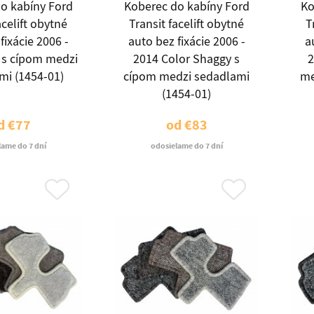
o kabíny Ford
Koberec do kabíny Ford
Ko
acelift obytné
Transit facelift obytné
T
fixácie 2006 -
auto bez fixácie 2006 -
a
t s cípom medzi
2014 Color Shaggy s
2
mi (1454-01)
cípom medzi sedadlami
me
(1454-01)
d
€77
od
€83
lame do 7 dní
odosielame do 7 dní