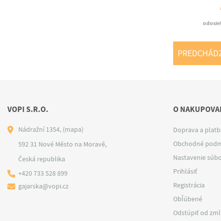
odosie
PREDCHÁD
VOPI S.R.O.
O NAKUPOVAN
Nádražní 1354,
(mapa)
Doprava a platb
Obchodné podm
592 31 Nové Město na Moravě,
Nastavenie súbo
Česká republika
Prihlásiť
+420 733 528 899
Registrácia
gajarska@vopi.cz
Obľúbené
Odstúpiť od zm