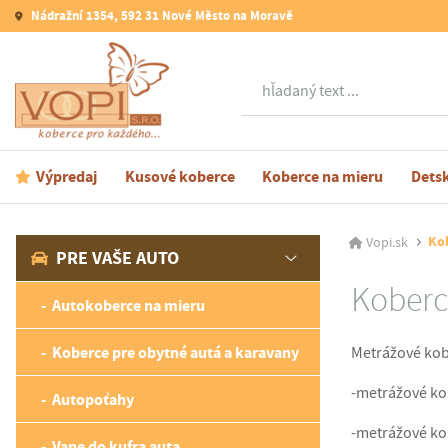
Nádražní 1354, 592 31 Nové Město na Moravě
Hľadať
Výpredaj
Kusové koberce
Koberce na mieru
Dets
Ko
Vopi.sk
PRE VAŠE AUTO
Koberc
Autokoberce na mieru
Koberce pre obytné autá a karavany
Metrážové kobe
-metrážové ko
Autopoťahy
-metrážové ko
Vane do kufra auta