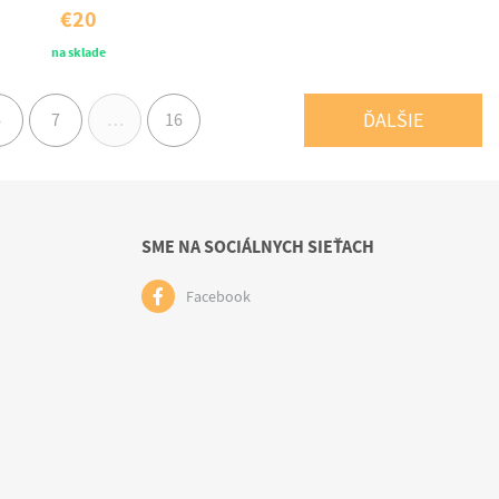
€20
na sklade
ĎALŠIE
6
7
…
16
SME NA SOCIÁLNYCH SIEŤACH
Facebook