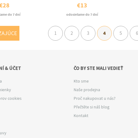
€28
€13
lame do 7 dní
odosielame do 7 dní
ZAJÚCE
4
1
2
3
5
Í & ÚČET
ČO BY STE MALI VEDIEŤ
a
Kto sme
ienky
Naše prodejna
rov cookies
Proč nakupovat u nás?
Přečtěte si náš blog
Kontakt
luvy