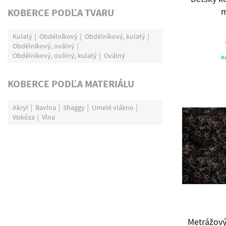
KOBERCE PODĽA TVARU
m
Kulatý
Obdélníkový
Obdélníkový, kulatý
Obdélníkový, oválný
Obdélníkový, oválný, kulatý
Oválný
n
KOBERCE PODĽA MATERIÁLU
Akryl
Bavlna
Shaggy
Umelé vlákno
Viskóza
Vlna
Metrážový