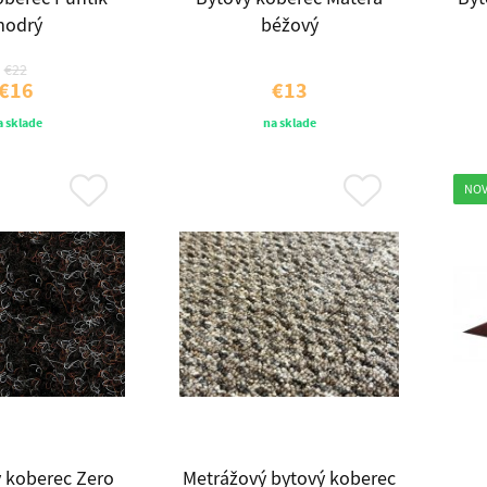
odrý
béžový
€22
€16
€13
a sklade
na sklade
NOV
 koberec Zero
Metrážový bytový koberec