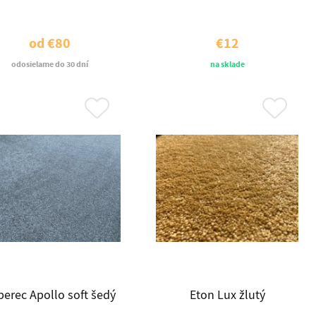
od
€80
€12
odosielame do 30 dní
na sklade
erec Apollo soft šedý
Eton Lux žlutý