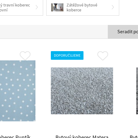
ý travní koberec
Zátěžové bytové
ovní
koberce
Seradit p
DOPORUČUJEME
oberec Puntík
Bytový koberec Matera
Byt