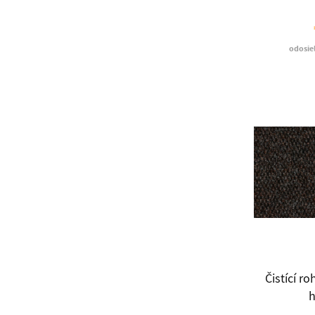
odosie
Čistící r
h