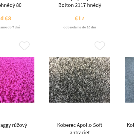
ěhnědý 80
Bolton 2117 hnědý
od
€8
€17
lame do 7 dní
odosielame do 10 dní
haggy růžový
Koberec Apollo Soft
Kob
antraciet