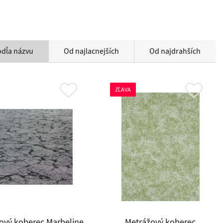
odľa názvu
Od najlacnejších
Od najdrahších
ZĽAVA
ový koberec Marbeline
Metrážový koberec