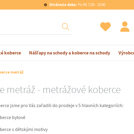
Otváracia doba:
Po-Pá 7:30 - 15:00
ké koberce
Nášľapy na schody a koberce na schody
Výrobc
berce metráž
e metráž - metrážové koberce
rce jsme pro Vás zařadili do prodeje v 5 hlavních kategoriích:
berce bytové
berce s dětskými motivy