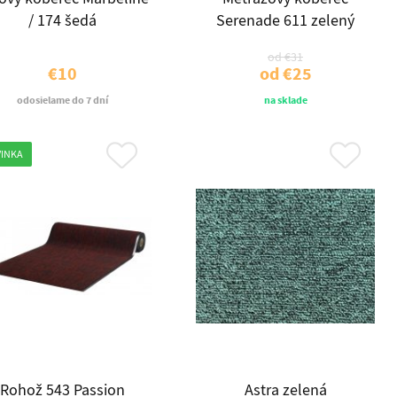
/ 174 šedá
Serenade 611 zelený
od
€31
€10
od
€25
odosielame do 7 dní
na sklade
INKA
Rohož 543 Passion
Astra zelená