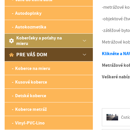
-metrážové ko
Autodoplnky
-objektové čtv
Autokozmetika
-zátěžové byto
Koberčeky a poťahy na
Metrážové kobe
mieru
Klikněte a NA
PRE VÁŠ DOM
Metrážové kob
Koberce na mieru
Veškeré nabíz
Kusové koberce
Detské koberce
Koberce metráž
Čistí
Vinyl-PVC-Lino