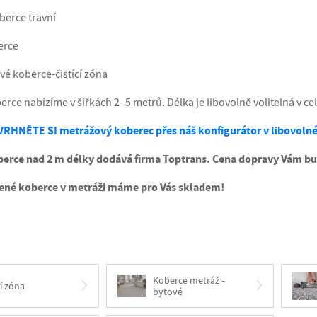
berce travní
erce
vé koberce-čistící zóna
rce nabízíme v šířkách 2- 5 metrů. Délka je libovolně volitelná v ce
VRHNĚTE SI metrážový koberec přes náš konfigurátor v libovolné
erce nad 2 m délky dodává firma Toptrans. Cena dopravy Vám b
ené koberce v metráži máme pro Vás skladem!
Koberce metráž -
cí zóna
bytové