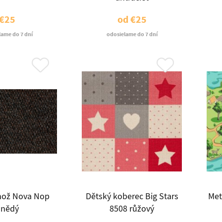
€25
od
€25
lame do 7 dní
odosielame do 7 dní
ohož Nova Nop
Dětský koberec Big Stars
Met
nědý
8508 růžový