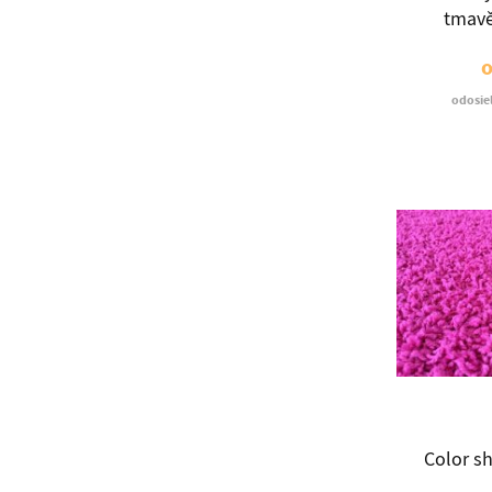
tmav
odosie
Color s