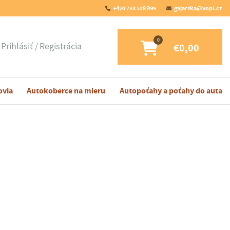
+420 733 528 899
gajarska@vopi.cz
Prihlásiť
Registrácia
€0,00
ovia
Autokoberce na mieru
Autopoťahy a poťahy do auta