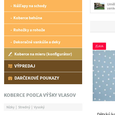
Uměl
Nášľapy na schody
venk
Koberce behúne
Rohožky a rohože
Dekoračné vankúše a deky
ZĽAVA
Koberce na mieru (konfigurátor)
VÝPREDAJ
DARČEKOVÉ POUKAZY
KOBERCE PODĽA VÝŠKY VLASOV
Nízky
Stredný
Vysoký
Dětský k