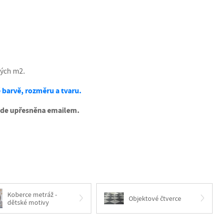
lých m2.
 barvě, rozměru a tvaru.
ude upřesněna emailem.
Koberce metráž -
Objektové čtverce
dětské motivy