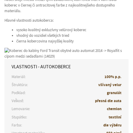
koberec v čiernej či antracitovej farbe z najkvalitnejšieho dostupného
materiálu.
Hlavné vlastnosti autokoberca:
vysoko kvalitný exkluzívny velúrový koberec
vhodný do vozidiel všetkých tried
čierna kobercovina najvyššej kvality
VLASTNOSTI - AUTOKOBERCE
Materiál:
100% p.p.
Štruktúra:
všívaný velur
Podklad:
granulát
Veľkosť:
přesná dle auta
Lemovanie:
chemlon
Stupátko:
textilní
Farba:
dle výběru
2