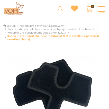
Vopi.sk
Koberce pre obytné autá a karavany
Presné textilné autokoberce do kabíny obytných vozidiel
Koberce Ford
Koberce Ford Transit obytné auto automat 2014 ->
Koberec Ford Transit obytné auto automat 2014 -> Royalfit s cípom medzi
sedadlami (14029)