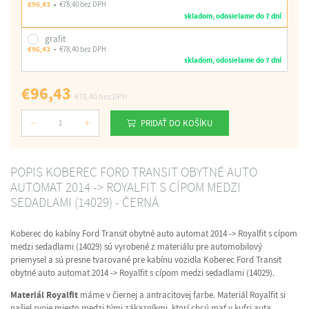
€96,43
€78,40 bez DPH
skladom, odosielame do 7 dní
grafit
€96,43
€78,40 bez DPH
skladom, odosielame do 7 dní
€96,43
€78,40
bez DPH
PRIDAŤ DO KOŠÍKU
Počet
POPIS KOBEREC FORD TRANSIT OBYTNÉ AUTO
AUTOMAT 2014 -> ROYALFIT S CÍPOM MEDZI
SEDADLAMI (14029) - ČERNÁ
Koberec do kabíny Ford Transit obytné auto automat 2014 -> Royalfit s cípom
medzi sedadlami (14029) sú vyrobené z materiálu pre automobilový
priemysel a sú presne tvarované pre kabínu vozidla Koberec Ford Transit
obytné auto automat 2014 -> Royalfit s cípom medzi sedadlami (14029).
Materiál Royalfit
máme v čiernej a antracitovej farbe. Materiál Royalfit si
našiel svoje miesto medzi tými zákazníkmi, ktorí chcú mať v kufri auta