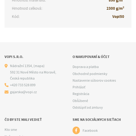
Hmotnost materiálu:
850 g/m
2
Hmotnost celková:
2300 g/m
Kód:
Vopi50
VOPI S.R.O.
O NAKUPOVANÍ & ÚČET
Nádražní 1354,
(mapa)
Doprava a platba
592 31 Nové Město na Moravě,
Obchodné podmienky
Česká republika
Nastavenie súborov cookies
+420 733 528 899
Prihlásiť
gajarska@vopi.cz
Registrácia
Obľúbené
Odstúpiť od zmluvy
ČO BY STE MALI VEDIEŤ
SME NA SOCIÁLNYCH SIEŤACH
Kto sme
Facebook