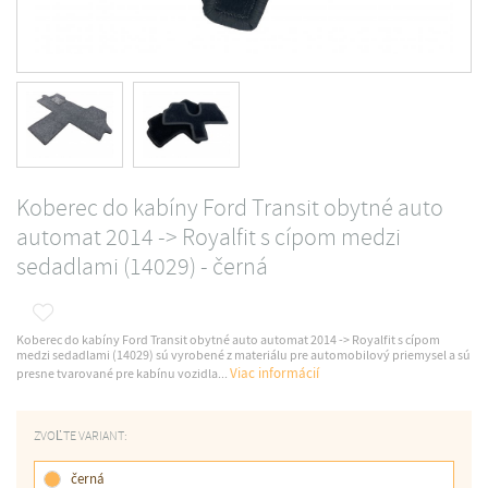
Koberec do kabíny Ford Transit obytné auto
automat 2014 -> Royalfit s cípom medzi
sedadlami (14029) - černá
Koberec do kabíny Ford Transit obytné auto automat 2014 -> Royalfit s cípom
medzi sedadlami (14029) sú vyrobené z materiálu pre automobilový priemysel a sú
Viac informácií
presne tvarované pre kabínu vozidla...
ZVOĽTE VARIANT:
černá