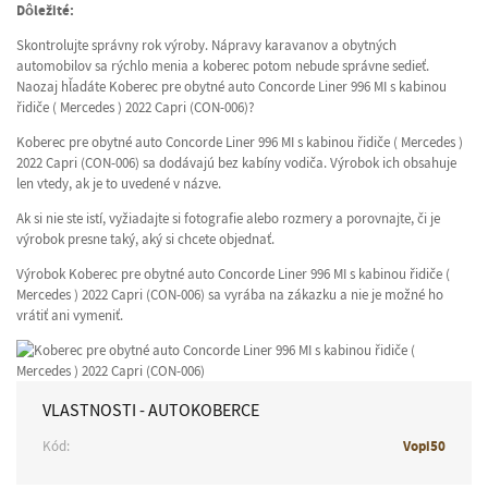
Dôležité:
Skontrolujte správny rok výroby. Nápravy karavanov a obytných
automobilov sa rýchlo menia a koberec potom nebude správne sedieť.
Naozaj hľadáte Koberec pre obytné auto Concorde Liner 996 MI s kabinou
řidiče ( Mercedes ) 2022 Capri (CON-006)?
Koberec pre obytné auto Concorde Liner 996 MI s kabinou řidiče ( Mercedes )
2022 Capri (CON-006) sa dodávajú bez kabíny vodiča. Výrobok ich obsahuje
len vtedy, ak je to uvedené v názve.
Ak si nie ste istí, vyžiadajte si fotografie alebo rozmery a porovnajte, či je
výrobok presne taký, aký si chcete objednať.
Výrobok Koberec pre obytné auto Concorde Liner 996 MI s kabinou řidiče (
Mercedes ) 2022 Capri (CON-006) sa vyrába na zákazku a nie je možné ho
vrátiť ani vymeniť.
VLASTNOSTI - AUTOKOBERCE
Kód:
Vopi50