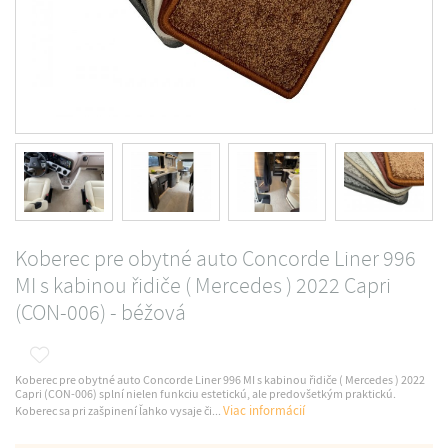
Koberec pre obytné auto Concorde Liner 996
MI s kabinou řidiče ( Mercedes ) 2022 Capri
(CON-006) - béžová
Koberec pre obytné auto Concorde Liner 996 MI s kabinou řidiče ( Mercedes ) 2022
Capri (CON-006) splní nielen funkciu estetickú, ale predovšetkým praktickú.
Viac informácií
Koberec sa pri zašpinení ľahko vysaje či...