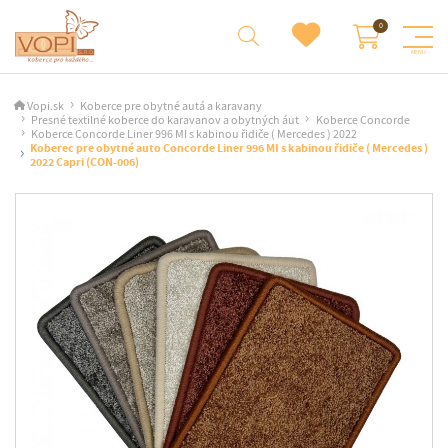
Vopi.sk
Koberce pre obytné autá a karavany
Presné textilné koberce do karavanov a obytných áut
Koberce Concorde
Koberce Concorde Liner 996 MI s kabinou řidiče ( Mercedes ) 2022
Koberec pre obytné auto Concorde Liner 996 MI s kabinou řidiče ( Mercedes )
2022 Capri (CON-006)