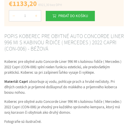
€1133,20
€921,30
bez DPH
PRIDAŤ DO KOŠÍKU
Počet
POPIS KOBEREC PRE OBYTNÉ AUTO CONCORDE LINER
996 MI S KABINOU ŘIDIČE ( MERCEDES ) 2022 CAPRI
(CON-006) - BÉŽOVÁ
Koberec pre obytné auto Concorde Liner 996 MI s kabinou řidiče ( Mercedes )
2022 Capri (CON-006) splní nielen funkciu estetickú, ale predovšetkým
praktickú. Koberec sa pri zašpinení ľahko vysaje či vyklepe.
Materiál Capri
absorbuje aj vodu, pohlcuje prach a hrubé nečistoty. Pri
dlhých cestách je príjemné došliapnuť do mäkkého a príjemného koberca
bosou nohou.
Koberec pre obytné auto Concorde Liner 996 MI s kabinou řidiče ( Mercedes )
2022 Capri (CON-006) je vhodný pre každého správneho kempara, ktorý má
svoj karavan či obytniak ako druhý domov.
Fotografie sú ilustračné.