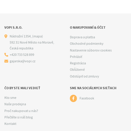
VOPI S.R.O.
O NAKUPOVANÍ & ÚČET
Nádražní 1354,
(mapa)
Doprava a platba
592 31 Nové Město na Moravě,
Obchodné podmienky
Česká republika
Nastavenie súborov cookies
+420 733 528 899
Prihlásiť
gajarska@vopi.cz
Registrácia
Obľúbené
Odstúpiť od zmluvy
ČO BY STE MALI VEDIEŤ
SME NA SOCIÁLNYCH SIEŤACH
Kto sme
Facebook
Naše prodejna
Proč nakupovat u nás?
Přečtěte si náš blog
Kontakt