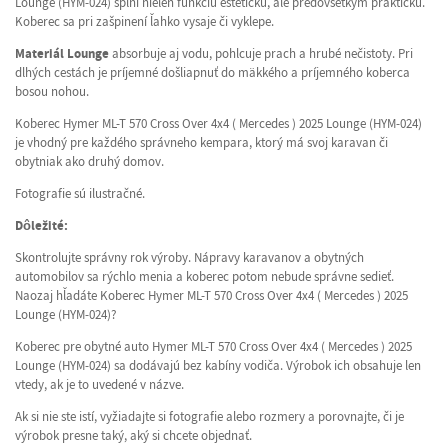
Lounge (HYM-024) splní nielen funkciu estetickú, ale predovšetkým praktickú.
Koberec sa pri zašpinení ľahko vysaje či vyklepe.
Materiál Lounge
absorbuje aj vodu, pohlcuje prach a hrubé nečistoty. Pri
dlhých cestách je príjemné došliapnuť do mäkkého a príjemného koberca
bosou nohou.
Koberec Hymer ML-T 570 Cross Over 4x4 ( Mercedes ) 2025 Lounge (HYM-024)
je vhodný pre každého správneho kempara, ktorý má svoj karavan či
obytniak ako druhý domov.
Fotografie sú ilustračné.
Dôležité:
Skontrolujte správny rok výroby. Nápravy karavanov a obytných
automobilov sa rýchlo menia a koberec potom nebude správne sedieť.
Naozaj hľadáte Koberec Hymer ML-T 570 Cross Over 4x4 ( Mercedes ) 2025
Lounge (HYM-024)?
Koberec pre obytné auto Hymer ML-T 570 Cross Over 4x4 ( Mercedes ) 2025
Lounge (HYM-024) sa dodávajú bez kabíny vodiča. Výrobok ich obsahuje len
vtedy, ak je to uvedené v názve.
Ak si nie ste istí, vyžiadajte si fotografie alebo rozmery a porovnajte, či je
výrobok presne taký, aký si chcete objednať.