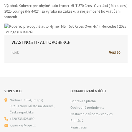
Výrobok Koberec pre obytné auto Hymer ML-T 570 Cross Over 4x4 ( Mercedes )
2025 Lounge (HYM-024) sa vyrába na zákazku a nie je možné ho vrátiť ani
vymeniť.
VLASTNOSTI - AUTOKOBERCE
Kód:
Vopi50
VOPI S.R.O.
O NAKUPOVANÍ & ÚČET
Nádražní 1354,
(mapa)
Doprava a platba
592 31 Nové Město na Moravě,
Obchodné podmienky
Česká republika
Nastavenie súborov cookies
+420 733 528 899
Prihlásiť
gajarska@vopi.cz
Registrácia