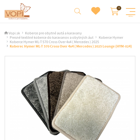
Vopi.sk
Koberce pre obytné autá a karavany
Presné textilné koberce do karavanov a obytných áut
Koberce Hymer
Koberce Hymer ML-T 570 Cross Over 4x4 ( Mercedes ) 2025
Koberec Hymer ML-T 570 Cross Over 4x4 ( Mercedes ) 2025 Lounge (HYM-024)