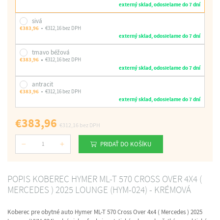
externý sklad, odosielame do 7 dní
sivá
€383,96
€312,16 bez DPH
externý sklad, odosielame do 7 dní
tmavo béžová
€383,96
€312,16 bez DPH
externý sklad, odosielame do 7 dní
antracit
€383,96
€312,16 bez DPH
externý sklad, odosielame do 7 dní
€383,96
€312,16
bez DPH
PRIDAŤ DO KOŠÍKU
Počet
POPIS KOBEREC HYMER ML-T 570 CROSS OVER 4X4 (
MERCEDES ) 2025 LOUNGE (HYM-024) - KRÉMOVÁ
Koberec pre obytné auto Hymer ML-T 570 Cross Over 4x4 ( Mercedes ) 2025