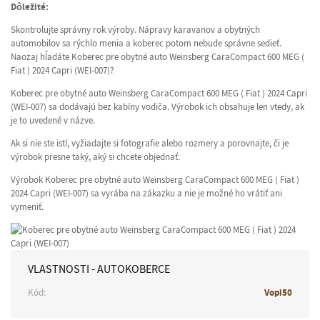
Dôležité:
Skontrolujte správny rok výroby. Nápravy karavanov a obytných
automobilov sa rýchlo menia a koberec potom nebude správne sedieť.
Naozaj hľadáte Koberec pre obytné auto Weinsberg CaraCompact 600 MEG (
Fiat ) 2024 Capri (WEI-007)?
Koberec pre obytné auto Weinsberg CaraCompact 600 MEG ( Fiat ) 2024 Capri
(WEI-007) sa dodávajú bez kabíny vodiča. Výrobok ich obsahuje len vtedy, ak
je to uvedené v názve.
Ak si nie ste istí, vyžiadajte si fotografie alebo rozmery a porovnajte, či je
výrobok presne taký, aký si chcete objednať.
Výrobok Koberec pre obytné auto Weinsberg CaraCompact 600 MEG ( Fiat )
2024 Capri (WEI-007) sa vyrába na zákazku a nie je možné ho vrátiť ani
vymeniť.
VLASTNOSTI - AUTOKOBERCE
Kód:
Vopi50