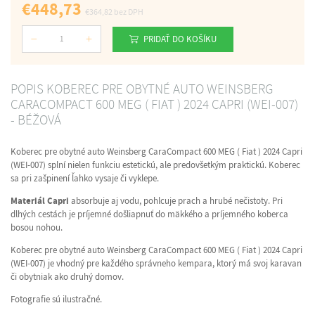
€448,73
€364,82
bez DPH
PRIDAŤ DO KOŠÍKU
Počet
POPIS KOBEREC PRE OBYTNÉ AUTO WEINSBERG
CARACOMPACT 600 MEG ( FIAT ) 2024 CAPRI (WEI-007)
- BÉŽOVÁ
Koberec pre obytné auto Weinsberg CaraCompact 600 MEG ( Fiat ) 2024 Capri
(WEI-007) splní nielen funkciu estetickú, ale predovšetkým praktickú. Koberec
sa pri zašpinení ľahko vysaje či vyklepe.
Materiál Capri
absorbuje aj vodu, pohlcuje prach a hrubé nečistoty. Pri
dlhých cestách je príjemné došliapnuť do mäkkého a príjemného koberca
bosou nohou.
Koberec pre obytné auto Weinsberg CaraCompact 600 MEG ( Fiat ) 2024 Capri
(WEI-007) je vhodný pre každého správneho kempara, ktorý má svoj karavan
či obytniak ako druhý domov.
Fotografie sú ilustračné.