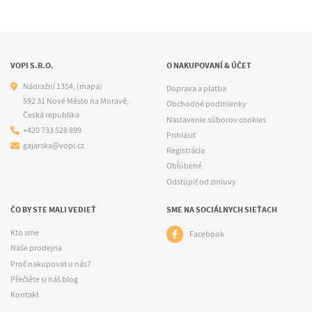
VOPI S.R.O.
O NAKUPOVANÍ & ÚČET
Nádražní 1354,
(mapa)
Doprava a platba
592 31 Nové Město na Moravě,
Obchodné podmienky
Česká republika
Nastavenie súborov cookies
+420 733 528 899
Prihlásiť
gajarska@vopi.cz
Registrácia
Obľúbené
Odstúpiť od zmluvy
ČO BY STE MALI VEDIEŤ
SME NA SOCIÁLNYCH SIEŤACH
Kto sme
Facebook
Naše prodejna
Proč nakupovat u nás?
Přečtěte si náš blog
Kontakt