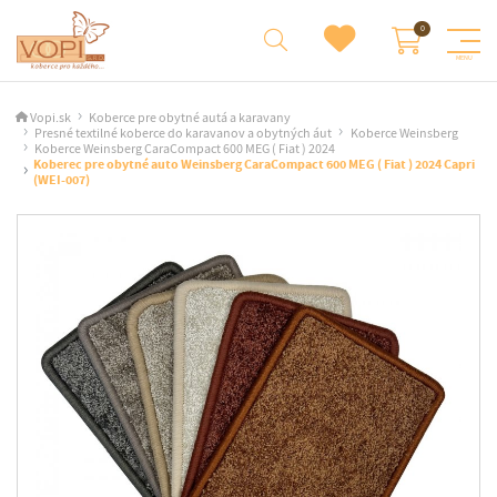
Vopi.sk
Koberce pre obytné autá a karavany
Presné textilné koberce do karavanov a obytných áut
Koberce Weinsberg
Koberce Weinsberg CaraCompact 600 MEG ( Fiat ) 2024
Koberec pre obytné auto Weinsberg CaraCompact 600 MEG ( Fiat ) 2024 Capri
(WEI-007)