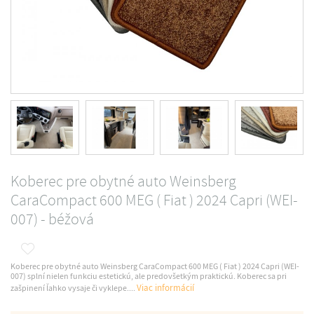
Koberec pre obytné auto Weinsberg
CaraCompact 600 MEG ( Fiat ) 2024 Capri (WEI-
007) - béžová
Koberec pre obytné auto Weinsberg CaraCompact 600 MEG ( Fiat ) 2024 Capri (WEI-
007) splní nielen funkciu estetickú, ale predovšetkým praktickú. Koberec sa pri
Viac informácií
zašpinení ľahko vysaje či vyklepe....