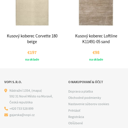
Kusový koberec Corvette 180
Kusový koberec Loftline
beige
K11491-05 sand
€197
€98
na sklade
na sklade
VOPI S.R.O.
O NAKUPOVANÍ & ÚČET
Nádražní 1354,
(mapa)
Doprava a platba
592 31 Nové Město na Moravě,
Obchodné podmienky
Česká republika
Nastavenie súborov cookies
+420 733 528 899
Prihlásiť
gajarska@vopi.cz
Registrácia
Obľúbené