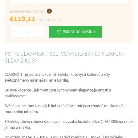
€149 s DPH
Zavrieť
€119,11
€96,84
bez DPH
PRIDAŤ DO KOŠÍKU
Počet
POPIS CLAIRMONT 901 IVORY-SILVER - 80 X 150 CM-
SLEVA 2 KUSY
CLAIRMONT je jedna z luxusních kolekcí kusových koberců z díly
světoznámého návrháře Pierre Cardin.
Kusové koberce Clairmont jsou synonymem elegance,jemnosti a
nadčasovosti.
Světlé jemné tóny kusových koberců Clairmont jsou vhodné do klasického i
moderního interiéru.
3D efekt, jutová rubová strana,velmi vysoká hustota příze (1 330 000) na dotek
jemná a měkká.
Prvotřídní materiál - 100 % akryl zaručí komfort a uspokojí i náročného