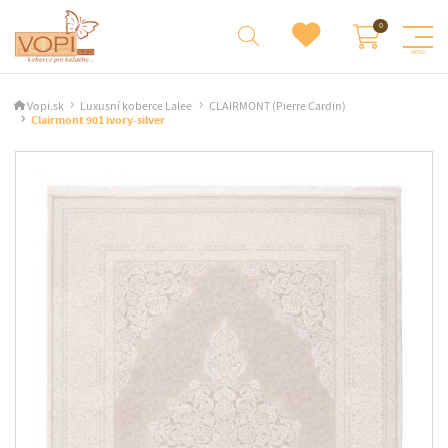
Vopi.sk
Luxusní koberce Lalee
CLAIRMONT (Pierre Cardin)
Clairmont 901 ivory-silver