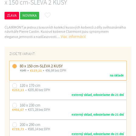
x 150 cm-SLEVA 2 KUSY
ZĽAVA
NOVINKA
CLAIRMONT je jedna z luxusních kolekcí kusových koberců z díly světoznámého
návrháře Pierre Cardin. Kusové koberce Clairmont jsou synonymem
Viac informácií
elegance,jemnosti a nadčasovosti....
ZVOĽTE VARIANT:
80 x 150 cm-SLEVA 2 KUSY
€149
€119,11
€96,84 bez DPH
na sklade
120 x 170 cm
€253,13
€205,80 bez DPH
externý sklad, odosielame do 21 dní
160 x 230 cm
€456,67
€371,28 bez DPH
externý sklad, odosielame do 21 dní
200 x 290 cm
€719,73
€585,14 bez DPH
externý sklad, odosielame do 21 dní