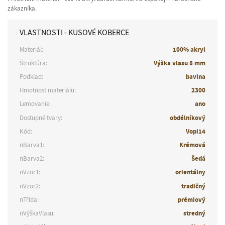
zákazníka.
VLASTNOSTI - KUSOVÉ KOBERCE
Materiál:
100% akryl
Štruktúra:
Výška vlasu 8 mm
Podklad:
bavlna
Hmotnosť materiálu:
2300
Lemovanie:
ano
Dostupné tvary:
obdélníkový
Kód:
Vopi14
nBarva1:
Krémová
nBarva2:
Šedá
nVzor1:
orientálny
nVzor2:
tradičný
nTřída:
prémiový
nVýškaVlasu:
stredný