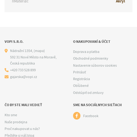
nMateriál:
Akryl
VOPI S.R.O.
O NAKUPOVANÍ & ÚČET
Nádražní 1354,
(mapa)
Doprava a platba
592 31 Nové Město na Moravě,
Obchodné podmienky
Česká republika
Nastavenie súborov cookies
+420 733 528 899
Prihlásiť
gajarska@vopi.cz
Registrácia
Obľúbené
Odstúpiť od zmluvy
ČO BY STE MALI VEDIEŤ
SME NA SOCIÁLNYCH SIEŤACH
Kto sme
Facebook
Naše prodejna
Proč nakupovat u nás?
Přečtěte si náš blog