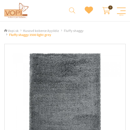
Vopi.sk
Kusové koberce Ayyildiz
Fluffy shaggy
Fluffy shaggy 3500 light grey