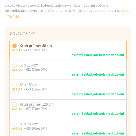
Vysoký vlas u kusových koberců stále nevychází z módy ani obliby u
Viac
zákazníků,proto výrobce dalším rokem vsází v jejich odbyt a spokojenost u...
informácií
ZVOĽTE VARIANT:
Kruh průměr 80 cm
€15,15
€12,32 bez DPH
externý sklad, odosielame do 10 dní
60 x 110 cm
€15,66
€12,73 bez DPH
externý sklad, odosielame do 10 dní
80 x 150 cm
€28,43
€23,11 bez DPH
externý sklad, odosielame do 10 dní
Kruh průměr 120 cm
€34,16
€27,77 bez DPH
externý sklad, odosielame do 10 dní
80 x 250 cm
€47,43
€38,56 bez DPH
externý sklad, odosielame do 10 dní