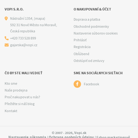
VOPI S.R.O.
O NAKUPOVANÍ & ÚČET
Nádražní 1354,
(mapa)
Doprava a platba
592 31 Nové Město na Moravě,
Obchodné podmienky
Česká republika
Nastavenie súborov cookies
+420 733 528 899
Prihlásiť
gajarska@vopi.cz
Registrácia
Obľúbené
Odstúpiť od zmluvy
ČO BY STE MALI VEDIEŤ
SME NA SOCIÁLNYCH SIEŤACH
Kto sme
Facebook
Naše prodejna
Proč nakupovat u nás?
Přečtěte si náš blog
Kontakt
© 2007 - 2026, Vopi.sk
Nastavenie súkromia
Ochrana osobných údajov
/
/ Eshop marketingově