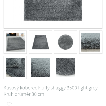
Kusový koberec Fluffy shaggy 3500 light grey -
Kruh průměr 80 cm