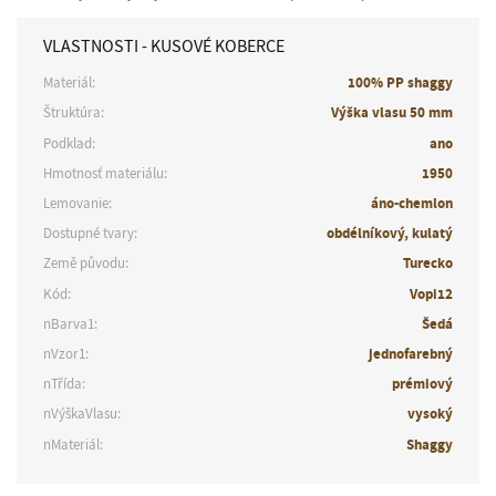
VLASTNOSTI - KUSOVÉ KOBERCE
Materiál:
100% PP shaggy
Štruktúra:
Výška vlasu 50 mm
Podklad:
ano
Hmotnosť materiálu:
1950
Lemovanie:
áno-chemlon
Dostupné tvary:
obdélníkový, kulatý
Země původu:
Turecko
Kód:
Vopi12
nBarva1:
Šedá
nVzor1:
jednofarebný
nTřída:
prémiový
nVýškaVlasu:
vysoký
nMateriál:
Shaggy