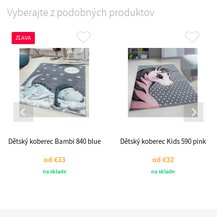
Vyberajte z podobných produktov
ZĽAVA
Dětský koberec Bambi 840 blue
Dětský koberec Kids 590 pink
od
€33
od
€32
na sklade
na sklade