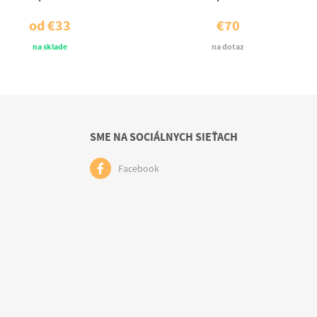
od
€33
€70
na sklade
na dotaz
SME NA SOCIÁLNYCH SIEŤACH
Facebook