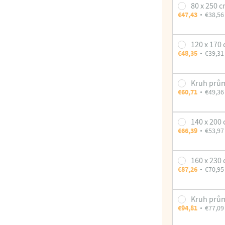
80 x 250 
€47,43
€38,56
120 x 170
€48,35
€39,31
Kruh prů
€60,71
€49,36
140 x 200
€66,39
€53,97
160 x 230
€87,26
€70,95
Kruh prů
€94,81
€77,09