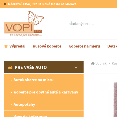
Nádražní 1354, 592 31 Nové Město na Moravě
Hľadať
Výpredaj
Kusové koberce
Koberce na mieru
Dets
Vopi.sk
Kus
PRE VAŠE AUTO
Autokoberce na mieru
Koberce pre obytné autá a karavany
Autopoťahy
Vane do kufra auta