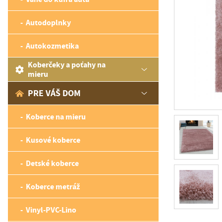
Autodoplnky
Autokozmetika
Koberčeky a poťahy na
mieru
PRE VÁŠ DOM
Koberce na mieru
Kusové koberce
Detské koberce
Koberce metráž
Vinyl-PVC-Lino