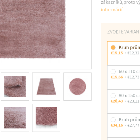
zákazníků,proto vý
informácií
ZVOĽTE VARIAN
Kruh prů
€15,15
€12,32
60 x 110 
€15,66
€12,73
80 x 150 
€28,43
€23,11
Kruh prů
€34,16
€27,77