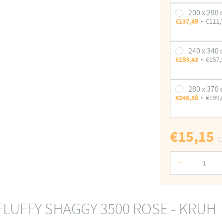
200 x 290
€137,49
€111,
240 x 340
€193,43
€157,
280 x 370
€245,58
€199,
€15,15
€
Počet
FLUFFY SHAGGY 3500 ROSE - KRUH