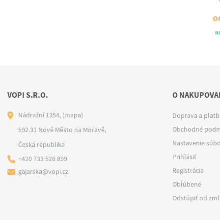
od
€33
o
na dotaz
n
VOPI S.R.O.
O NAKUPOVAN
Nádražní 1354,
(mapa)
Doprava a platb
Obchodné podm
592 31 Nové Město na Moravě,
Nastavenie súbo
Česká republika
Prihlásiť
+420 733 528 899
Registrácia
gajarska@vopi.cz
Obľúbené
Odstúpiť od zm