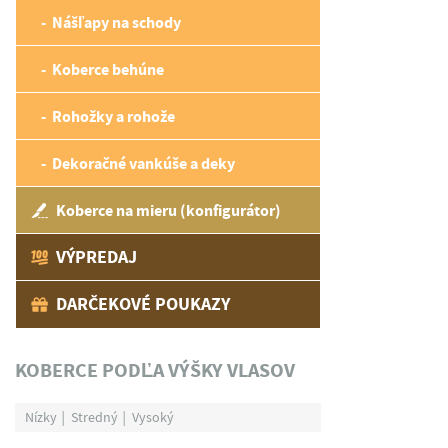
Nášľapy na schody
Koberce behúne
Rohožky a rohože
Dekoračné vankúše a deky
Koberce na mieru (konfigurátor)
VÝPREDAJ
DARČEKOVÉ POUKAZY
KOBERCE PODĽA VÝŠKY VLASOV
Nízky
Stredný
Vysoký