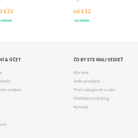
d
€32
od
€32
a sklade
na sklade
Í & ÚČET
ČO BY STE MALI VEDIEŤ
a
Kto sme
ienky
Naše prodejna
rov cookies
Proč nakupovat u nás?
Přečtěte si náš blog
Kontakt
luvy