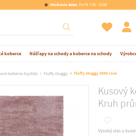
Otváracia doba:
Po-Pá 7:30 - 15:00
ké koberce
Nášľapy na schody a koberce na schody
Výrobc
Fluffy shaggy 3500 rose
ové koberce Ayyildiz
Fluffy shaggy
Kusový k
Kruh prů
Vysoký vlas u kuso