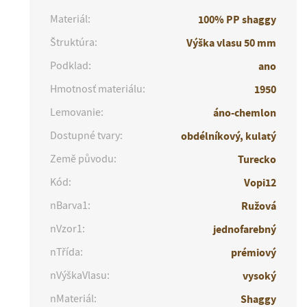
Materiál:
100% PP shaggy
Štruktúra:
Výška vlasu 50 mm
Podklad:
ano
Hmotnosť materiálu:
1950
Lemovanie:
áno-chemlon
Dostupné tvary:
obdélníkový, kulatý
Země původu:
Turecko
Kód:
Vopi12
nBarva1:
Ružová
nVzor1:
jednofarebný
nTřída:
prémiový
nVýškaVlasu:
vysoký
nMateriál:
Shaggy