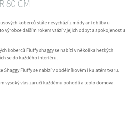
 80 CM
kusových koberců stále nevychází z módy ani obliby u
o výrobce dalším rokem vsází v jejich odbyt a spokojenost u
ch koberců Fluffy shaggy se nabízí v několika hezkých
ch se do každého interiéru.
 Shaggy Fluffy se nabízí v obdélníkovém i kulatém tvaru.
cm vysoký vlas zaručí každému pohodlí a teplo domova.