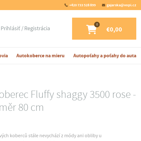
+420 733 528 899
gajarska@vopi.cz
Prihlásiť
Registrácia
€0,00
ovia
Autokoberce na mieru
Autopoťahy a poťahy do auta
oberec Fluffy shaggy 3500 rose -
měr 80 cm
vých koberců stále nevychází z módy ani obliby u