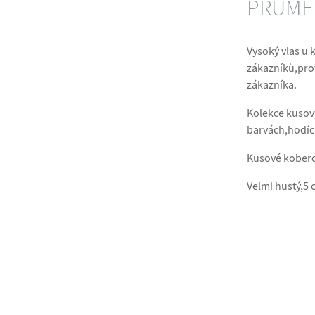
PRŮMĚR
Vysoký vlas u 
zákazníků,prot
zákazníka.
Kolekce kusový
barvách,hodící
Kusové koberce
Velmi hustý,5 