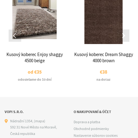
Kusový koberec Enjoy shaggy
Kusový koberec Dream Shaggy
4500 beige
4000 brown
od
€35
€38
odosielame do 10 dní
na dotaz
VOPI S.R.O.
O NAKUPOVANÍ & ÚČET
Nádražní 1354,
(mapa)
Doprava a platba
592 31 Nové Město na Moravě,
Obchodné podmienky
Česká republika
Nastavenie súborov cookies