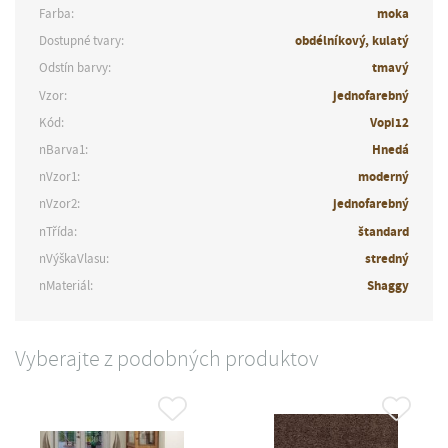
Farba:
moka
Dostupné tvary:
obdélníkový, kulatý
Odstín barvy:
tmavý
Vzor:
jednofarebný
Kód:
Vopi12
nBarva1:
Hnedá
nVzor1:
moderný
nVzor2:
jednofarebný
nTřída:
štandard
nVýškaVlasu:
stredný
nMateriál:
Shaggy
Vyberajte z podobných produktov