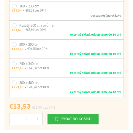
160 x 230 cm
€77,84
€63,28 bez DPH
dostupnosť na otázku
Kulatý 200 cm průměr
€84,63
€68,80 bez DPH
externý sklad, odosielame do 10 dní
200 x 290 cm
€122,69
€99,75 bez DPH
externý sklad, odosielame do 10 dní
240 x 340 cm
€172,65
€140,37 bez DPH
externý sklad, odosielame do 10 dní
300 x 400 cm
€253,89
€206,41 bez DPH
externý sklad, odosielame do 10 dní
€13,53
€11,00
bez DPH
PRIDAŤ DO KOŠÍKU
Počet