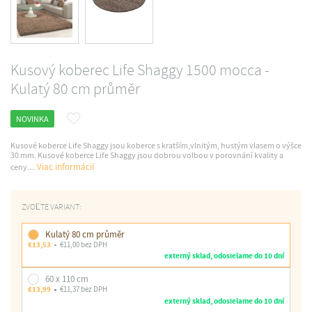
Kusový koberec Life Shaggy 1500 mocca -
Kulatý 80 cm průměr
NOVINKA
Kusové koberce Life Shaggy jsou koberce s kratším,vlnitým, hustým vlasem o výšce
30 mm. Kusové koberce Life Shaggy jsou dobrou volbou v porovnání kvality a
Viac informácií
ceny....
ZVOĽTE VARIANT:
Kulatý 80 cm průměr
€13,53
€11,00 bez DPH
externý sklad, odosielame do 10 dní
60 x 110 cm
€13,99
€11,37 bez DPH
externý sklad, odosielame do 10 dní