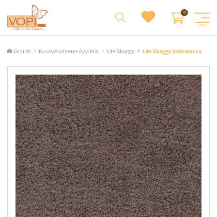
Vopi.sk
Kusové koberce Ayyildiz
Life Shaggy
Life Shaggy 1500 mocca