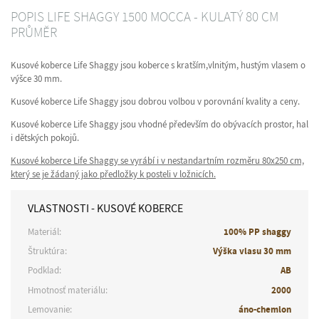
POPIS LIFE SHAGGY 1500 MOCCA - KULATÝ 80 CM
PRŮMĚR
Kusové koberce Life Shaggy jsou koberce s kratším,vlnitým, hustým vlasem o
výšce 30 mm.
Kusové koberce Life Shaggy jsou dobrou volbou v porovnání kvality a ceny.
Kusové koberce Life Shaggy jsou vhodné především do obývacích prostor, hal
i dětských pokojů.
Kusové koberce Life Shaggy se vyrábí i v nestandartním rozměru 80x250 cm,
který se je žádaný jako předložky k posteli v ložnicích.
VLASTNOSTI - KUSOVÉ KOBERCE
Materiál:
100% PP shaggy
Štruktúra:
Výška vlasu 30 mm
Podklad:
AB
Hmotnosť materiálu:
2000
Lemovanie:
áno-chemlon