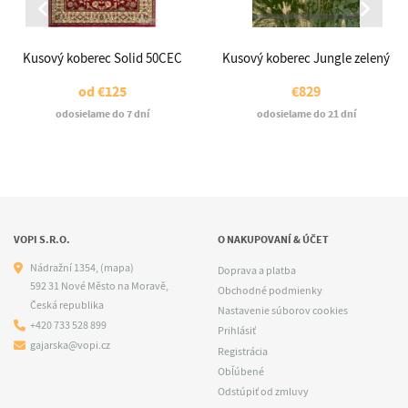
Kusový koberec Solid 50CEC
Kusový koberec Jungle zelený
od
€125
€829
odosielame do 7 dní
odosielame do 21 dní
VOPI S.R.O.
O NAKUPOVANÍ & ÚČET
Nádražní 1354,
(mapa)
Doprava a platba
592 31 Nové Město na Moravě,
Obchodné podmienky
Česká republika
Nastavenie súborov cookies
+420 733 528 899
Prihlásiť
gajarska@vopi.cz
Registrácia
Obľúbené
Odstúpiť od zmluvy