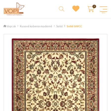
Vopi.sk
Kusové koberce moderné
Solid
Solid 50VCC