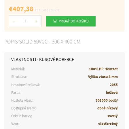
€407,38
€331,20
bez DPH
PRIDAŤ DO KOŠÍKU
Počet
POPIS SOLID 50VCC - 300 X 400 CM
VLASTNOSTI - KUSOVÉ KOBERCE
Materiál:
100% PP Heatset
Štruktúra:
Výška vlasu 8 mm
Hmotnosť celková:
2055
Farba:
béžová
Hustota vlasu:
301000 bodů/
Dostupné tvary:
obdélníkový
Odstín barvy:
svetlý
Vzor:
viacfarebný