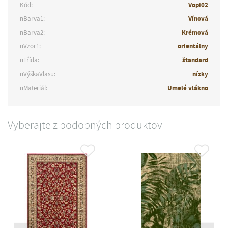
Kód:
Vopi02
nBarva1:
Vínová
nBarva2:
Krémová
nVzor1:
orientálny
nTřída:
štandard
nVýškaVlasu:
nízky
nMateriál:
Umelé vlákno
Vyberajte z podobných produktov