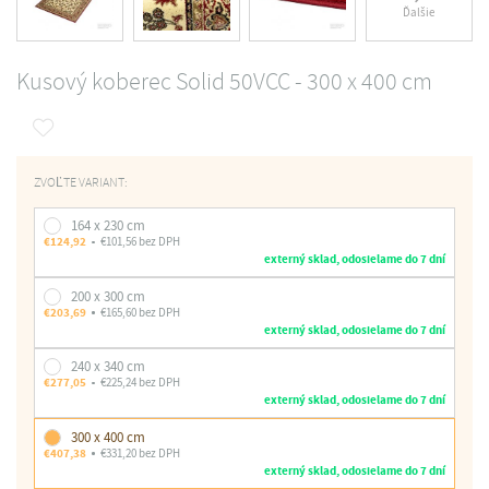
Ďalšie
Kusový koberec Solid 50VCC - 300 x 400 cm
ZVOĽTE VARIANT:
164 x 230 cm
€124,92
€101,56 bez DPH
externý sklad, odosielame do 7 dní
200 x 300 cm
€203,69
€165,60 bez DPH
externý sklad, odosielame do 7 dní
240 x 340 cm
€277,05
€225,24 bez DPH
externý sklad, odosielame do 7 dní
300 x 400 cm
€407,38
€331,20 bez DPH
externý sklad, odosielame do 7 dní