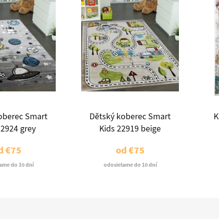
oberec Smart
Dětský koberec Smart
K
22924 grey
Kids 22919 beige
d
€75
od
€75
ame do 10 dní
odosielame do 10 dní