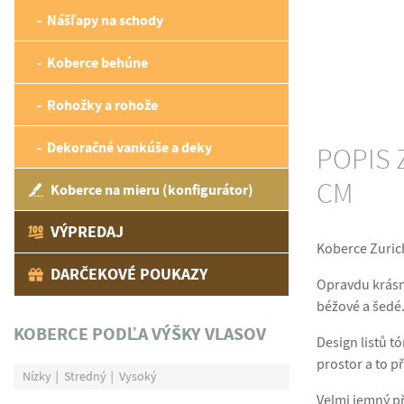
Nášľapy na schody
Koberce behúne
Rohožky a rohože
Dekoračné vankúše a deky
POPIS Z
CM
Koberce na mieru (konfigurátor)
VÝPREDAJ
Koberce Zurich
DARČEKOVÉ POUKAZY
Opravdu krásn
béžové a šedé.
KOBERCE PODĽA VÝŠKY VLASOV
Design listů t
prostor a to p
Nízky
Stredný
Vysoký
Velmi jemný př