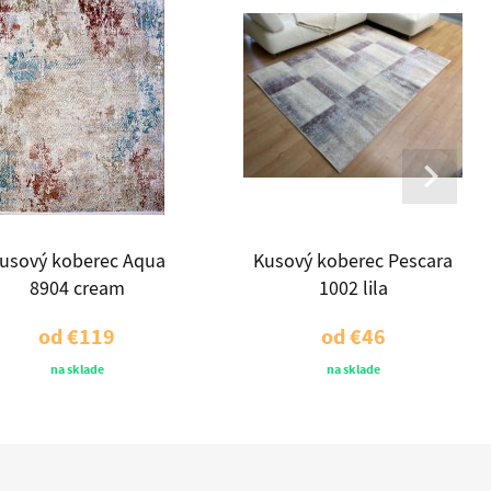
usový koberec Aqua
Kusový koberec Pescara
8904 cream
1002 lila
od
€119
od
€46
na sklade
na sklade