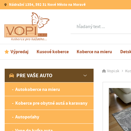
Nádražní 1354, 592 31 Nové Město na Moravě
Hľadať
Výpredaj
Kusové koberce
Koberce na mieru
Dets
Vopi.sk
Ku
PRE VAŠE AUTO
Autokoberce na mieru
Koberce pre obytné autá a karavany
Autopoťahy
Vane do kufra auta