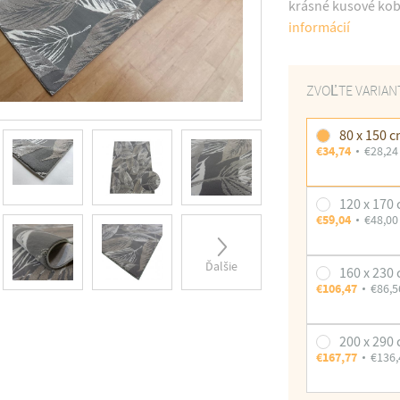
krásné kusové kobe
informácií
ZVOĽTE VARIAN
80 x 150 
€34,74
€28,24
120 x 170
€59,04
€48,00
Ďalšie
160 x 230
€106,47
€86,5
200 x 290
€167,77
€136,