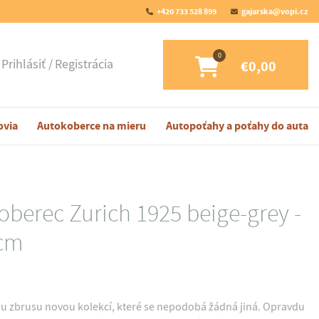
+420 733 528 899
gajarska@vopi.cz
Prihlásiť
Registrácia
€0,00
ovia
Autokoberce na mieru
Autopoťahy a poťahy do auta
oberec Zurich 1925 beige-grey -
 cm
ou zbrusu novou kolekcí, které se nepodobá žádná jiná. Opravdu