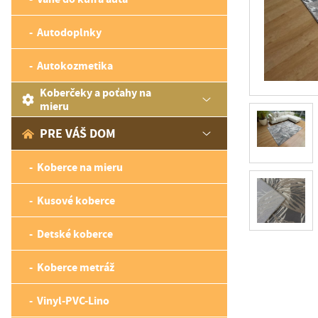
Autodoplnky
Autokozmetika
Koberčeky a poťahy na
mieru
PRE VÁŠ DOM
Koberce na mieru
Kusové koberce
Detské koberce
Koberce metráž
Vinyl-PVC-Lino