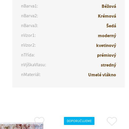
nBarva1:
Béžová
nBarva2:
Krémová
nBarva3:
Šedá
nVzor1:
moderný
nVzor2:
kvetinový
nTřída:
prémiový
nVýškaVlasu:
stredný
nMateriál:
Umelé vlákno
DOPORUČUJEME