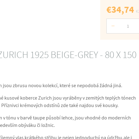
€34,74
€
Počet
URICH 1925 BEIGE-GREY - 80 X 150
 jsou zbrusu novou kolekcí, které se nepodobá žádná jiná.
é kusové koberce Zurich jsou vyráběny v zemitých teplých tónech
 Příznivci krémových odstínů zde také najdou své kousky.
ón v tónu v barvě taupe působí lehce, jsou vhodné do moderních
ředevším obýváku či ložnic.
íjemný vlas krátkého střihu je nejen jednoduchý na údržbu,ale i