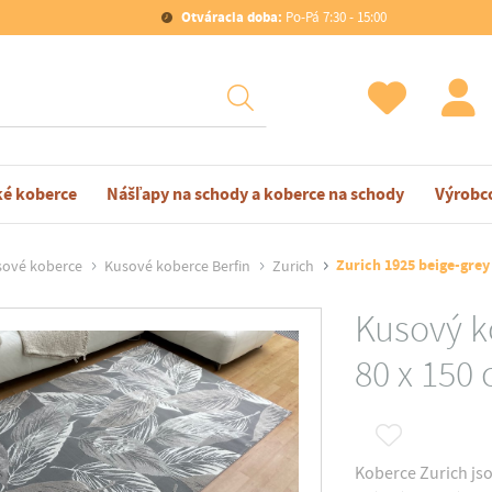
Otváracia doba:
Po-Pá 7:30 - 15:00
ké koberce
Nášľapy na schody a koberce na schody
Výrobc
Zurich 1925 beige-grey
sové koberce
Kusové koberce Berfin
Zurich
Kusový k
80 x 150
Koberce Zurich js