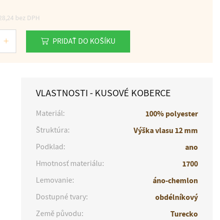
28,24
bez DPH
PRIDAŤ DO KOŠÍKU
VLASTNOSTI - KUSOVÉ KOBERCE
Materiál:
100% polyester
Štruktúra:
Výška vlasu 12 mm
Podklad:
ano
Hmotnosť materiálu:
1700
Lemovanie:
áno-chemlon
Dostupné tvary:
obdélníkový
Země původu:
Turecko