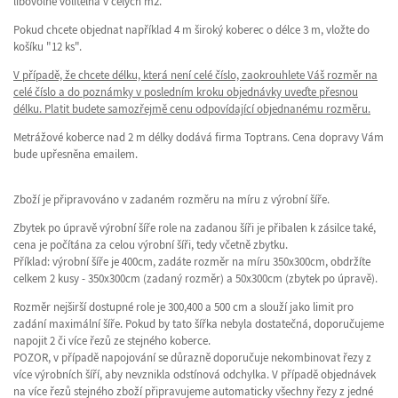
libovolně volitelná v celých m2.
Pokud chcete objednat například 4 m široký koberec o délce 3 m, vložte do
košíku "12 ks".
V případě, že chcete délku, která není celé číslo, zaokrouhlete Váš rozměr na
celé číslo a do poznámky v posledním kroku objednávky uveďte přesnou
délku. Platit budete samozřejmě cenu odpovídající objednanému rozměru.
Metrážové koberce nad 2 m délky dodává firma Toptrans. Cena dopravy Vám
bude upřesněna emailem.
Zboží je připravováno v zadaném rozměru na míru z výrobní šíře.
Zbytek po úpravě výrobní šíře role na zadanou šíři je přibalen k zásilce také,
cena je počítána za celou výrobní šíři, tedy včetně zbytku.
Příklad: výrobní šíře je 400cm, zadáte rozměr na míru 350x300cm, obdržíte
celkem 2 kusy - 350x300cm (zadaný rozměr) a 50x300cm (zbytek po úpravě).
Rozměr nejširší dostupné role je 300,400 a 500 cm a slouží jako limit pro
zadání maximální šíře. Pokud by tato šířka nebyla dostatečná, doporučujeme
napojit 2 či více řezů ze stejného koberce.
POZOR, v případě napojování se důrazně doporučuje nekombinovat řezy z
více výrobních šíří, aby nevznikla odstínová odchylka. V případě objednávek
na více řezů stejného zboží připravujeme automaticky všechny řezy z jedné