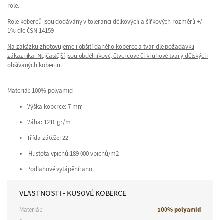
role.
Role koberců jsou dodávány v toleranci délkových a šířkových rozměrů +/-
1% dle ČSN 14159
Na zakázku zhotovujeme i obšití daného koberce a tvar dle požadavku
zákazníka. Nejčastější jsou obdélníkové, čtvercové či kruhové tvary dětských
obšívaných koberců.
Materiál: 100% polyamid
Výška koberce: 7 mm
Váha: 1210 gr/m
Třída zátěže: 22
Hustota vpichů:189 000 vpichů/m2
Podlahové vytápění: ano
VLASTNOSTI - KUSOVÉ KOBERCE
Materiál:
100% polyamid