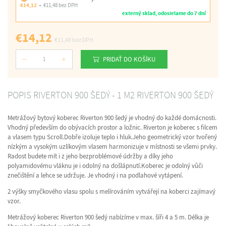
€14,12
€11,48 bez DPH
externý sklad, odosielame do 7 dní
€14,12
€11,48
bez DPH
PRIDAŤ DO KOŠÍKU
Počet
POPIS RIVERTON 900 ŠEDÝ - 1 M2 RIVERTON 900 ŠEDÝ
Metrážový bytový koberec Riverton 900 šedý je vhodný do každé domácnosti.
Vhodný především do obývacích prostor a ložnic. Riverton je koberec s filcem
a vlasem typu Scroll.Dobře izoluje teplo i hluk.Jeho geometrický vzor tvořený
nízkým a vysokým uzlíkovým vlasem harmonizuje v místnosti se všemi prvky.
Radost budete mít i z jeho bezproblémové údržby a díky jeho
polyamidovému vláknu je i odolný na došlápnutí.Koberec je odolný vůči
znečištění a lehce se udržuje. Je vhodný i na podlahové vytápení.
2 výšky smyčkového vlasu spolu s melírováním vytvářejí na koberci zajímavý
vzor.
Metrážový koberec Riverton 900 šedý nabízíme v max. šíři 4 a 5 m. Délka je