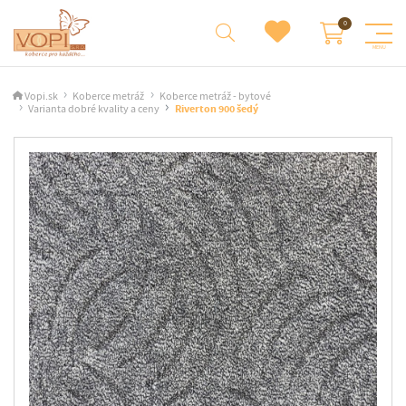
Vopi.sk
Koberce metráž
Koberce metráž - bytové
Varianta dobré kvality a ceny
Riverton 900 šedý