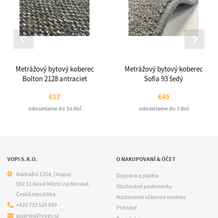
Metrážový bytový koberec
Metrážový bytový koberec
Bolton 2128 antraciet
Sofia 93 šedý
€17
€45
odosielame do 10 dní
odosielame do 7 dní
VOPI S.R.O.
O NAKUPOVANÍ & ÚČET
Nádražní 1354,
(mapa)
Doprava a platba
592 31 Nové Město na Moravě,
Obchodné podmienky
Česká republika
Nastavenie súborov cookies
+420 733 528 899
Prihlásiť
gajarska@vopi.cz