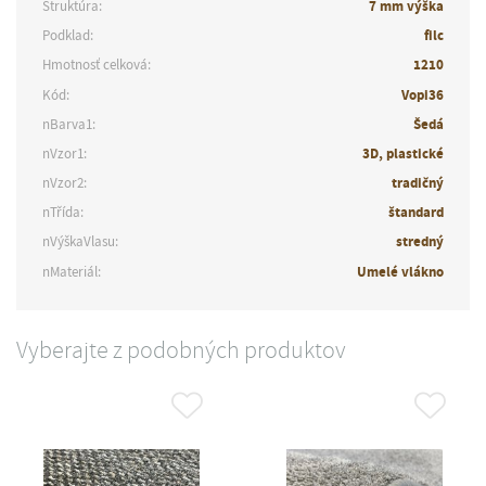
Štruktúra:
7 mm výška
Podklad:
filc
Hmotnosť celková:
1210
Kód:
Vopi36
nBarva1:
Šedá
nVzor1:
3D, plastické
nVzor2:
tradičný
nTřída:
štandard
nVýškaVlasu:
stredný
nMateriál:
Umelé vlákno
Vyberajte z podobných produktov