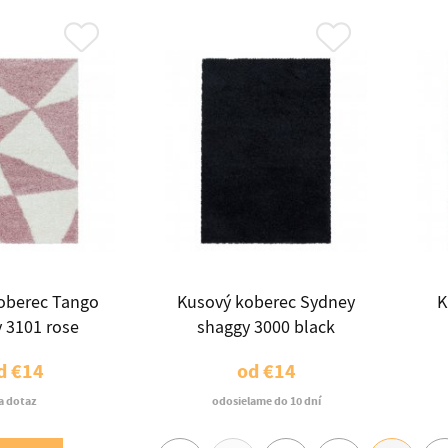
oberec Tango
Kusový koberec Sydney
K
 3101 rose
shaggy 3000 black
d
€14
od
€14
a dotaz
odosielame do 10 dní