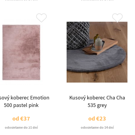
sový koberec Emotion
Kusový koberec Cha Cha
500 pastel pink
535 grey
od
€37
od
€23
odosielame do 21 dní
odosielame do 14 dní