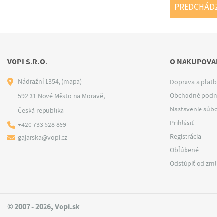
PREDCHÁD
VOPI S.R.O.
O NAKUPOVAN
Nádražní 1354,
(mapa)
Doprava a platb
Obchodné podm
592 31 Nové Město na Moravě,
Nastavenie súbo
Česká republika
Prihlásiť
+420 733 528 899
Registrácia
gajarska@vopi.cz
Obľúbené
Odstúpiť od zm
© 2007 - 2026, Vopi.sk