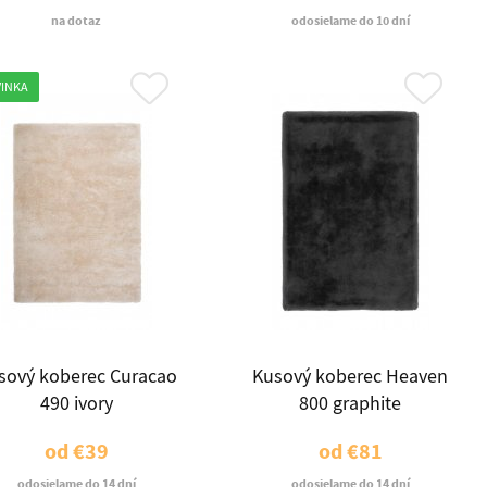
na dotaz
odosielame do 10 dní
INKA
sový koberec Curacao
Kusový koberec Heaven
490 ivory
800 graphite
od
€39
od
€81
odosielame do 14 dní
odosielame do 14 dní