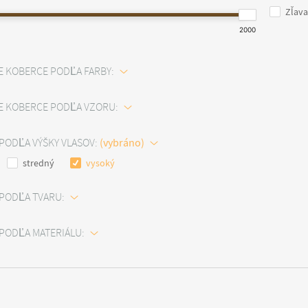
Zľava
2000
E KOBERCE PODĽA FARBY:
E KOBERCE PODĽA VZORU:
PODĽA VÝŠKY VLASOV:
stredný
vysoký
PODĽA TVARU:
PODĽA MATERIÁLU: