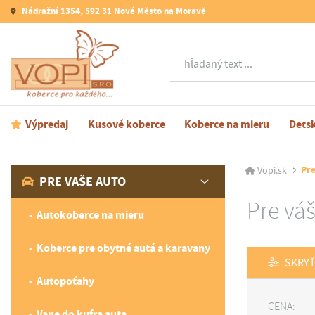
Nádražní 1354, 592 31 Nové Město na Moravě
Hľadať
Výpredaj
Kusové koberce
Koberce na mieru
Dets
Pr
Vopi.sk
PRE VAŠE AUTO
Pre vá
Autokoberce na mieru
Koberce pre obytné autá a karavany
SKRYŤ
Autopoťahy
CENA:
Vane do kufra auta