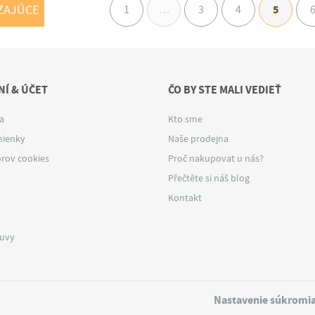
ZAJÚCE
5
1
…
3
4
Í & ÚČET
ČO BY STE MALI VEDIEŤ
a
Kto sme
ienky
Naše prodejna
rov cookies
Proč nakupovat u nás?
Přečtěte si náš blog
Kontakt
luvy
Nastavenie súkromi