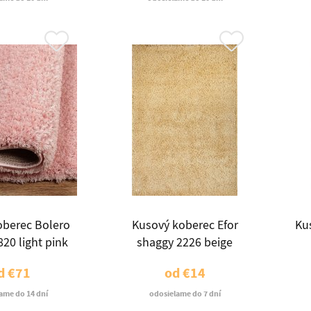
oberec Bolero
Kusový koberec Efor
Ku
20 light pink
shaggy 2226 beige
d
€71
od
€14
ame do 14 dní
odosielame do 7 dní