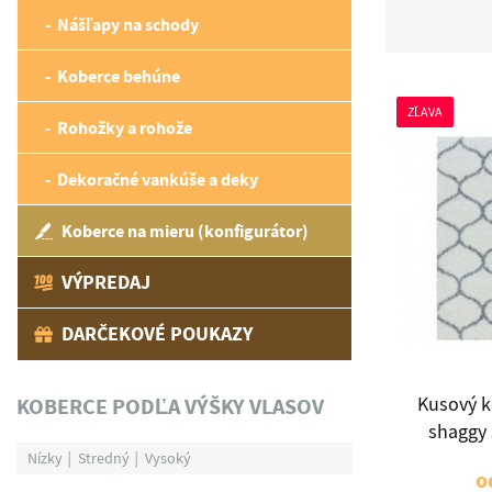
Nášľapy na schody
Koberce behúne
ZĽAVA
Rohožky a rohože
Dekoračné vankúše a deky
Koberce na mieru (konfigurátor)
VÝPREDAJ
DARČEKOVÉ POUKAZY
KOBERCE PODĽA VÝŠKY VLASOV
Kusový k
shaggy
Nízky
Stredný
Vysoký
o