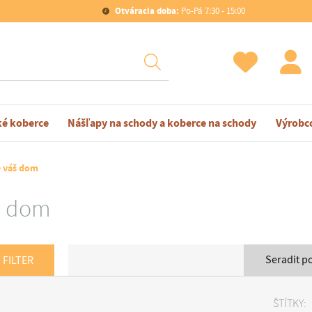
Otváracia doba:
Po-Pá 7:30 - 15:00
ké koberce
Nášľapy na schody a koberce na schody
Výrobc
e váš dom
š dom
Seradit p
 FILTER
ŠTÍTKY: