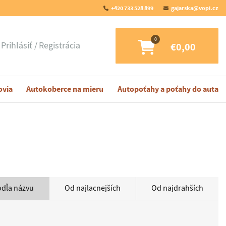
+420 733 528 899
gajarska@vopi.cz
Prihlásiť
Registrácia
€0,00
ovia
Autokoberce na mieru
Autopoťahy a poťahy do auta
odľa názvu
Od najlacnejších
Od najdrahších