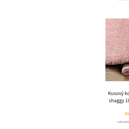
Kusový k
shaggy 18
o
odosiel