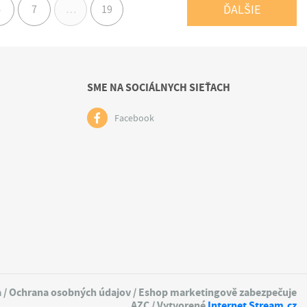
ĎALŠIE
6
7
…
19
SME NA SOCIÁLNYCH SIEŤACH
Facebook
a
/
Ochrana osobných údajov
/ Eshop marketingově zabezpečuje
AZC
/ Vytvorené
Internet Stream.cz