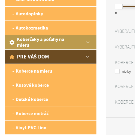
Autodoplnky
0
Autokozmetika
VYBERAJT
Koberčeky a poťahy na
mieru
VYBERAJT
PRE VÁŠ DOM
KOBERCE 
Koberce na mieru
nízky
Kusové koberce
KOBERCE 
Detské koberce
KOBERCE 
Koberce metráž
Vinyl-PVC-Lino