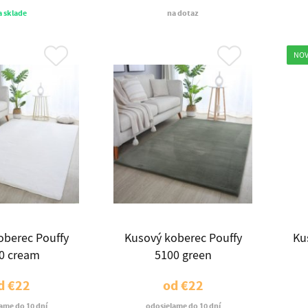
a sklade
na dotaz
NOV
oberec Pouffy
Kusový koberec Pouffy
Ku
0 cream
5100 green
d
€22
od
€22
ame do 10 dní
odosielame do 10 dní