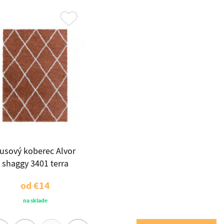
usový koberec Alvor
shaggy 3401 terra
od
€14
na sklade