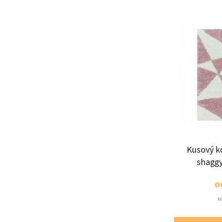
Kusový k
shaggy
o
n