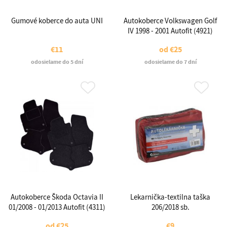
Gumové koberce do auta UNI
Autokoberce Volkswagen Golf
IV 1998 - 2001 Autofit (4921)
€11
od
€25
odosielame do 5 dní
odosielame do 7 dní
Autokoberce Škoda Octavia II
Lekarnička-textilna taška
01/2008 - 01/2013 Autofit (4311)
206/2018 sb.
od
€25
€9