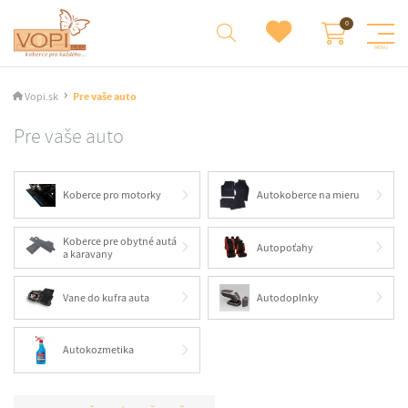
Vopi.sk
Pre vaše auto
Pre vaše auto
Koberce pro motorky
Autokoberce na mieru
Koberce pre obytné autá
Autopoťahy
a karavany
Vane do kufra auta
Autodoplnky
Autokozmetika