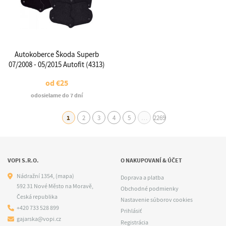
Autokoberce Škoda Superb
07/2008 - 05/2015 Autofit (4313)
od
€25
odosielame do 7 dní
1
2
3
4
5
…
2269
VOPI S.R.O.
O NAKUPOVANÍ & ÚČET
Nádražní 1354,
(mapa)
Doprava a platba
592 31 Nové Město na Moravě,
Obchodné podmienky
Česká republika
Nastavenie súborov cookies
+420 733 528 899
Prihlásiť
gajarska@vopi.cz
Registrácia