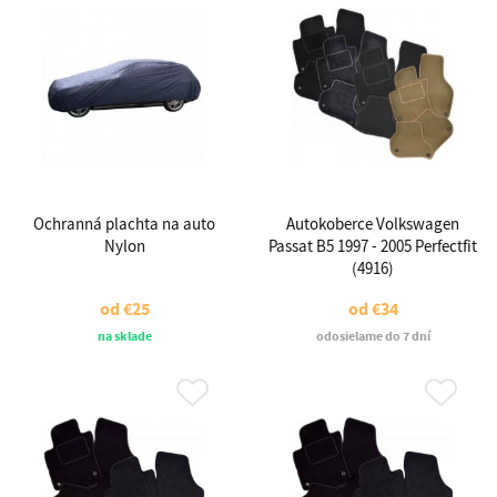
Ochranná plachta na auto
Autokoberce Volkswagen
Nylon
Passat B5 1997 - 2005 Perfectfit
(4916)
od
€25
od
€34
na sklade
odosielame do 7 dní