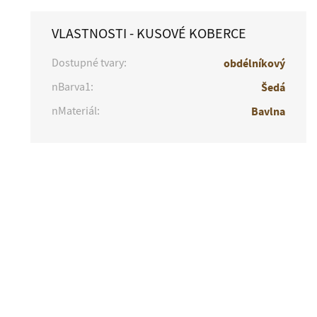
VLASTNOSTI - KUSOVÉ KOBERCE
Dostupné tvary:
obdélníkový
nBarva1:
Šedá
nMateriál:
Bavlna