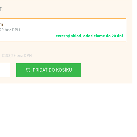
T:
cm
29 bez DPH
externý sklad, odosielame do 20 dní
€193,29
bez DPH
PRIDAŤ DO KOŠÍKU