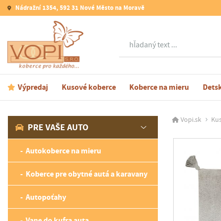
Nádražní 1354, 592 31 Nové Město na Moravě
Hľadať
Výpredaj
Kusové koberce
Koberce na mieru
Dets
Vopi.sk
Ku
PRE VAŠE AUTO
Autokoberce na mieru
Koberce pre obytné autá a karavany
Autopoťahy
Vane do kufra auta