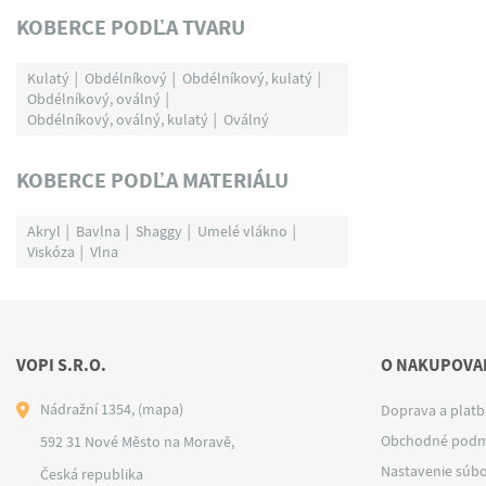
KOBERCE PODĽA TVARU
Kulatý
Obdélníkový
Obdélníkový, kulatý
Obdélníkový, oválný
Obdélníkový, oválný, kulatý
Oválný
KOBERCE PODĽA MATERIÁLU
Akryl
Bavlna
Shaggy
Umelé vlákno
Viskóza
Vlna
VOPI S.R.O.
O NAKUPOVAN
Nádražní 1354,
(mapa)
Doprava a platb
Obchodné podm
592 31 Nové Město na Moravě,
Nastavenie súbo
Česká republika