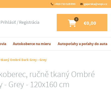
+420 733 528 899
gajarska@vopi.cz
Prihlásiť
Registrácia
€0,00
ovia
Autokoberce na mieru
Autopoťahy a poťahy do auta
 tkaný Ombré Dark Grey - Grey
 koberec, ručně tkaný Ombré
y - Grey - 120x160 cm