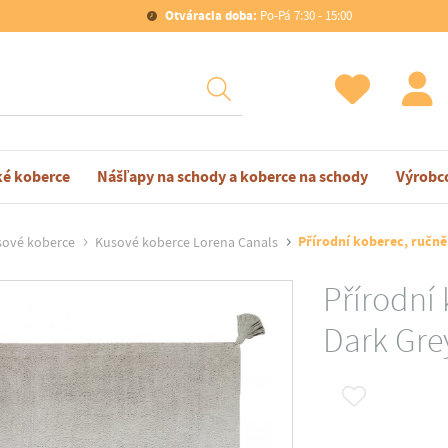
Otváracia doba:
Po-Pá 7:30 - 15:00
ké koberce
Nášľapy na schody a koberce na schody
Výrobc
Přírodní koberec, ručně
sové koberce
Kusové koberce Lorena Canals
Přírodní
Dark Gre