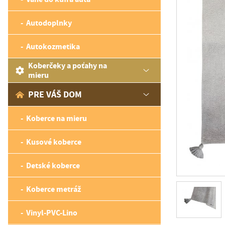
Autodoplnky
Autokozmetika
Koberčeky a poťahy na
mieru
PRE VÁŠ DOM
Koberce na mieru
Kusové koberce
Detské koberce
Koberce metráž
Vinyl-PVC-Lino