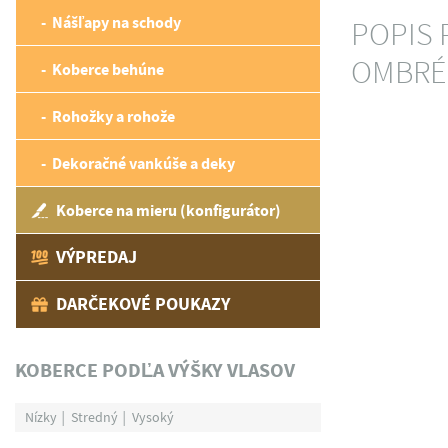
Nášľapy na schody
POPIS 
OMBRÉ 
Koberce behúne
Rohožky a rohože
Dekoračné vankúše a deky
Koberce na mieru (konfigurátor)
VÝPREDAJ
DARČEKOVÉ POUKAZY
KOBERCE PODĽA VÝŠKY VLASOV
Nízky
Stredný
Vysoký