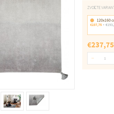
ZVOĽTE VARIAN
120x160 
€237,75
€193,
€237,75
Počet