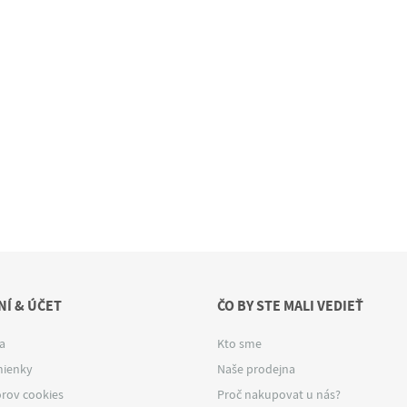
Í & ÚČET
ČO BY STE MALI VEDIEŤ
a
Kto sme
ienky
Naše prodejna
rov cookies
Proč nakupovat u nás?