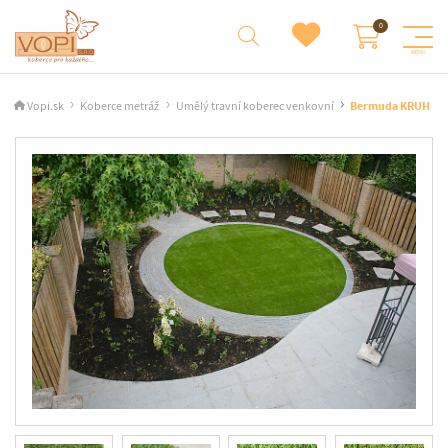
Vopi.sk
Koberce metráž
Umělý travní koberec venkovní
Bermuda KRUH