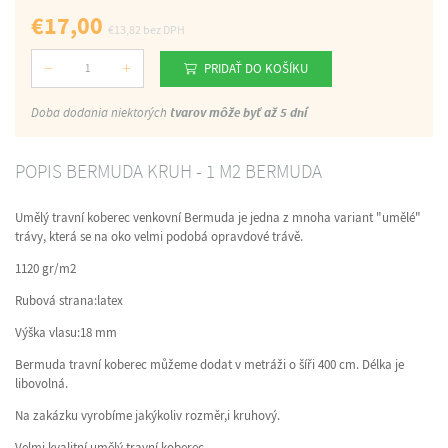
€
17,00
€
13,82
bez DPH
PRIDAŤ DO KOŠÍKU
Počet
Doba dodania niektorých
tvarov môže byť až 5 dní
POPIS BERMUDA KRUH - 1 M2 BERMUDA
Umělý travní koberec venkovní Bermuda je jedna z mnoha variant "umělé"
trávy, která se na oko velmi podobá opravdové trávě.
1120 gr/m2
Rubová strana:latex
Výška vlasu:18 mm
Bermuda travní koberec můžeme dodat v metráži o šíři 400 cm. Délka je
libovolná.
Na zakázku vyrobíme jakýkoliv rozměr,i kruhový.
Velmi kvalitní umělý travní koberec.