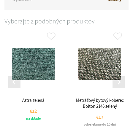
Vyberajte z podobných produktov
Astra zelená
Metrážový bytový koberec
Bolton 2146 zelený
€12
€17
na sklade
odosielame do 10 dní