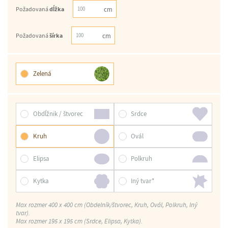
Požadovaná
dĺžka
Požadovaná
šírka
Zelená
Obdĺžnik / štvorec
Srdce
Kruh
Ovál
Elipsa
Polkruh
Kytka
Iný tvar*
Max rozmer 400 x 400 cm (Obdelník/štvorec, Kruh, Ovál, Polkruh, Iný
tvar).
Max rozmer 195 x 195 cm (Srdce, Elipsa, Kytka).