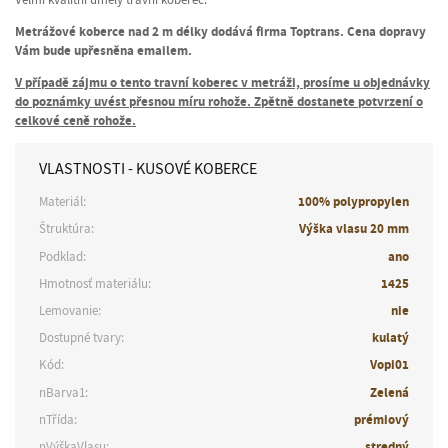
Metrážové koberce nad 2 m délky dodává firma Toptrans. Cena dopravy
Vám bude upřesněna emailem.
V případě zájmu o tento travní koberec v metráži, prosíme u objednávky
do poznámky uvést přesnou míru rohože. Zpětně dostanete potvrzení o
celkové ceně rohože.
VLASTNOSTI - KUSOVÉ KOBERCE
Materiál:
100% polypropylen
Štruktúra:
Výška vlasu 20 mm
Podklad:
ano
Hmotnosť materiálu:
1425
Lemovanie:
nie
Dostupné tvary:
kulatý
Kód:
Vopi01
nBarva1:
Zelená
nTřída:
prémiový
nVýškaVlasu:
stredný