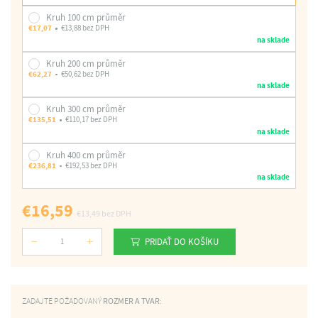
Kruh 100 cm průměr
€17,07
€13,88 bez DPH
na sklade
Kruh 200 cm průměr
€62,27
€50,62 bez DPH
na sklade
Kruh 300 cm průměr
€135,51
€110,17 bez DPH
na sklade
Kruh 400 cm průměr
€236,81
€192,53 bez DPH
na sklade
€16,59
€13,49
bez DPH
PRIDAŤ DO KOŠÍKU
Počet
ZADAJTE POŽADOVANÝ
ROZMER A TVAR
: