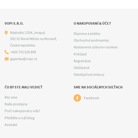
VOPI S.R.O.
O NAKUPOVANÍ & ÚČET
Nádražní 1354,
(mapa)
Doprava a platba
592 31 Nové Město na Moravě,
Obchodné podmienky
Česká republika
Nastavenie súborov cookies
+420 733 528 899
Prihlásiť
gajarska@vopi.cz
Registrácia
Obľúbené
Odstúpiť od zmluvy
ČO BY STE MALI VEDIEŤ
SME NA SOCIÁLNYCH SIEŤACH
Kto sme
Facebook
Naše prodejna
Proč nakupovat u nás?
Přečtěte si náš blog
Kontakt