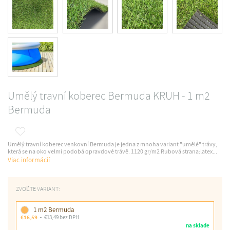
Umělý travní koberec Bermuda KRUH - 1 m2
Bermuda
Umělý travní koberec venkovní Bermuda je jedna z mnoha variant "umělé" trávy,
která se na oko velmi podobá opravdové trávě. 1120 gr/m2 Rubová strana:latex...
Viac informácií
ZVOĽTE VARIANT:
1 m2 Bermuda
€16,59
€13,49 bez DPH
na sklade